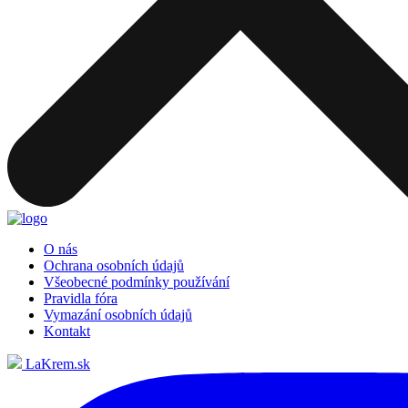
O nás
Ochrana osobních údajů
Všeobecné podmínky používání
Pravidla fóra
Vymazání osobních údajů
Kontakt
LaKrem.sk