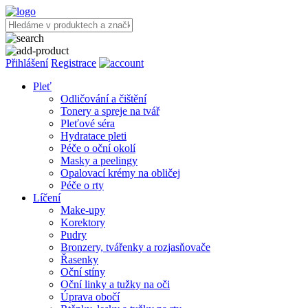
Přihlášení
Registrace
Pleť
Odličování a čištění
Tonery a spreje na tvář
Pleťové séra
Hydratace pleti
Péče o oční okolí
Masky a peelingy
Opalovací krémy na obličej
Péče o rty
Líčení
Make-upy
Korektory
Pudry
Bronzery, tvářenky a rozjasňovače
Řasenky
Oční stíny
Oční linky a tužky na oči
Úprava obočí