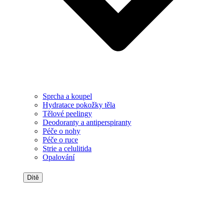
Sprcha a koupel
Hydratace pokožky těla
Tělové peelingy
Deodoranty a antiperspiranty
Péče o nohy
Péče o ruce
Strie a celulitida
Opalování
Dítě