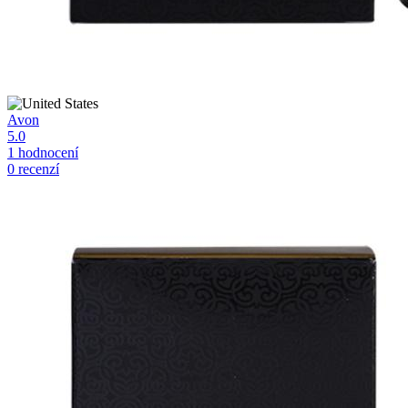
Avon
5.0
1 hodnocení
0 recenzí