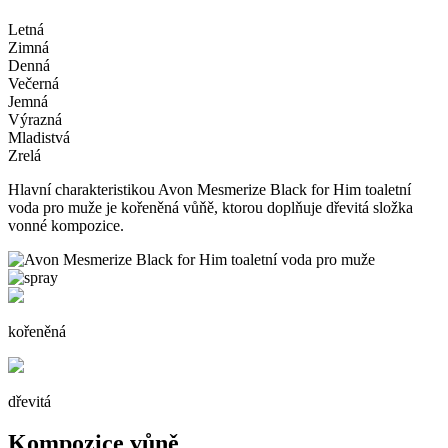
Letná
Zimná
Denná
Večerná
Jemná
Výrazná
Mladistvá
Zrelá
Hlavní charakteristikou Avon Mesmerize Black for Him toaletní
voda pro muže je kořeněná vůňě, ktorou doplňuje dřevitá složka
vonné kompozice.
kořeněná
dřevitá
Kompozice vůně