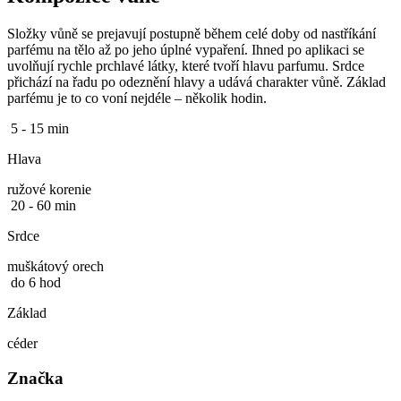
Složky vůně se prejavují postupně během celé doby od nastříkání
parfému na tělo až po jeho úplné vypaření. Ihned po aplikaci se
uvolňují rychle prchlavé látky, které tvoří hlavu parfumu. Srdce
přichází na řadu po odeznění hlavy a udává charakter vůně. Základ
parfému je to co voní nejdéle – několik hodin.
5 - 15 min
Hlava
ružové korenie
20 - 60 min
Srdce
muškátový orech
do 6 hod
Základ
céder
Značka