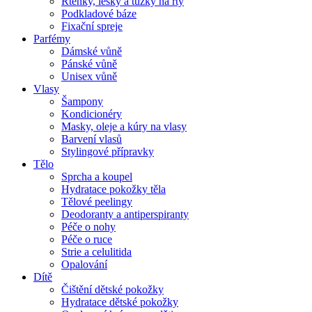
Rtěnky, lesky a tužky na rty
Podkladové báze
Fixační spreje
Parfémy
Dámské vůně
Pánské vůně
Unisex vůně
Vlasy
Šampony
Kondicionéry
Masky, oleje a kúry na vlasy
Barvení vlasů
Stylingové přípravky
Tělo
Sprcha a koupel
Hydratace pokožky těla
Tělové peelingy
Deodoranty a antiperspiranty
Péče o nohy
Péče o ruce
Strie a celulitida
Opalování
Dítě
Čištění dětské pokožky
Hydratace dětské pokožky