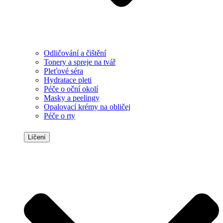
Odličování a čištění
Tonery a spreje na tvář
Pleťové séra
Hydratace pleti
Péče o oční okolí
Masky a peelingy
Opalovací krémy na obličej
Péče o rty
Líčení