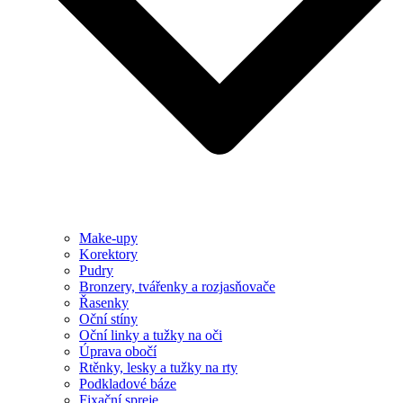
Make-upy
Korektory
Pudry
Bronzery, tvářenky a rozjasňovače
Řasenky
Oční stíny
Oční linky a tužky na oči
Úprava obočí
Rtěnky, lesky a tužky na rty
Podkladové báze
Fixační spreje