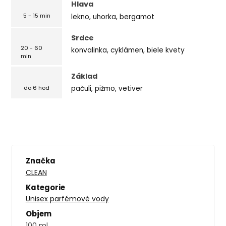
Hlava
lekno, uhorka, bergamot
5 - 15 min
Srdce
20 - 60
konvalinka, cyklámen, biele kvety
min
Základ
pačuli, pižmo, vetiver
do 6 hod
Značka
CLEAN
Kategorie
Unisex parfémové vody
Objem
100 ml