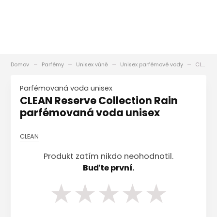
Domov
Parfémy
Unisex vůně
Unisex parfémové vody
CLEAN Reserve Collection Rain parfémovaná voda unisex
parfémovaná voda unisex
CLEAN Reserve Collection Rain
parfémovaná voda unisex
CLEAN
Produkt zatím nikdo neohodnotil.
Buďte první.
★
★
★
★
★