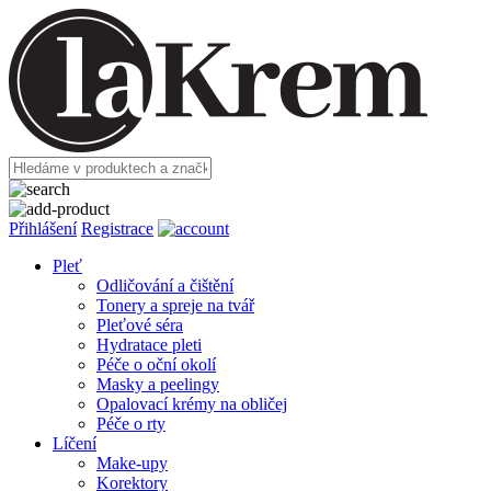
Přihlášení
Registrace
Pleť
Odličování a čištění
Tonery a spreje na tvář
Pleťové séra
Hydratace pleti
Péče o oční okolí
Masky a peelingy
Opalovací krémy na obličej
Péče o rty
Líčení
Make-upy
Korektory