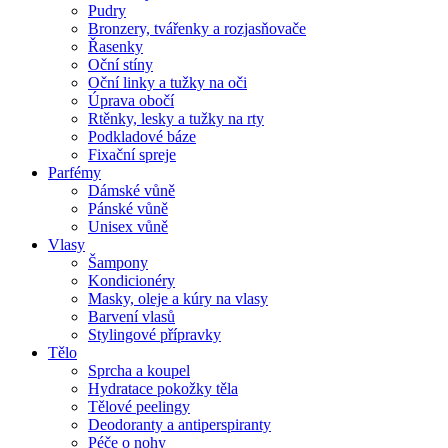
Pudry
Bronzery, tvářenky a rozjasňovače
Řasenky
Oční stíny
Oční linky a tužky na oči
Úprava obočí
Rtěnky, lesky a tužky na rty
Podkladové báze
Fixační spreje
Parfémy
Dámské vůně
Pánské vůně
Unisex vůně
Vlasy
Šampony
Kondicionéry
Masky, oleje a kúry na vlasy
Barvení vlasů
Stylingové přípravky
Tělo
Sprcha a koupel
Hydratace pokožky těla
Tělové peelingy
Deodoranty a antiperspiranty
Péče o nohy