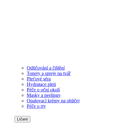
Odličování a čištění
Tonery a spreje na tvář
Pleťové séra
Hydratace pleti
Péče o oční okolí
Masky a peelingy
Opalovací krémy na obličej
Péče o rty
Líčení