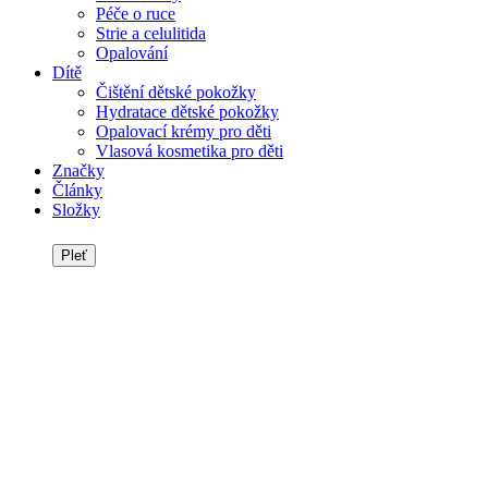
Péče o ruce
Strie a celulitida
Opalování
Dítě
Čištění dětské pokožky
Hydratace dětské pokožky
Opalovací krémy pro děti
Vlasová kosmetika pro děti
Značky
Články
Složky
Pleť