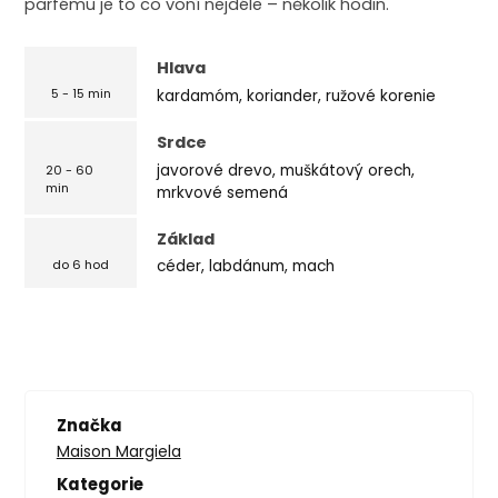
parfému je to co voní nejdéle – několik hodin.
Hlava
kardamóm, koriander, ružové korenie
5 - 15 min
Srdce
javorové drevo, muškátový orech,
20 - 60
min
mrkvové semená
Základ
céder, labdánum, mach
do 6 hod
Značka
Maison Margiela
Kategorie