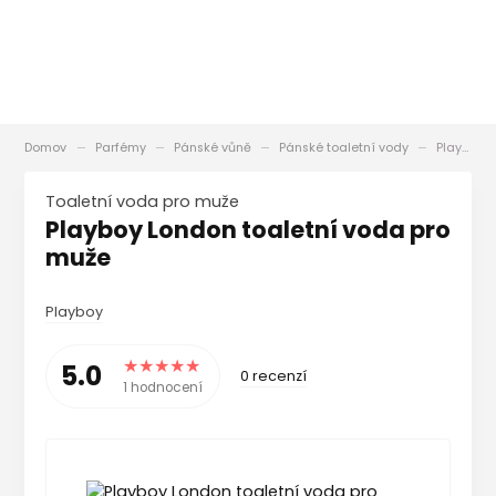
Domov
Parfémy
Pánské vůně
Pánské toaletní vody
Playboy London toaletní voda pro muže
toaletní voda pro muže
Playboy London toaletní voda pro
muže
Playboy
5.0
0 recenzí
1 hodnocení