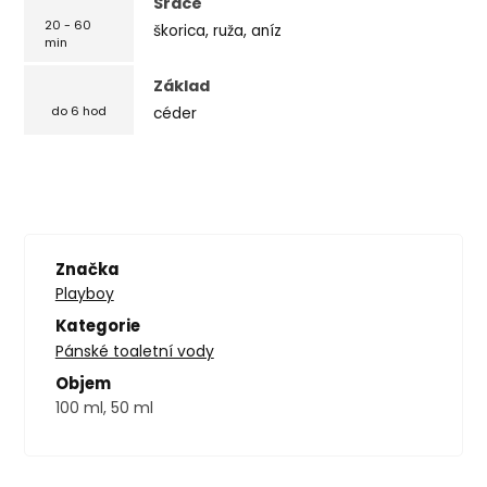
Srdce
20 - 60
škorica, ruža, aníz
min
Základ
céder
do 6 hod
Značka
Playboy
Kategorie
Pánské toaletní vody
Objem
100 ml, 50 ml