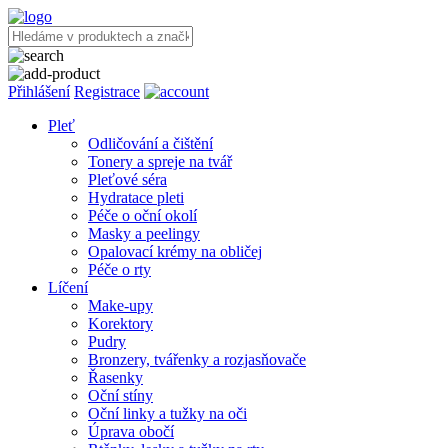
Přihlášení
Registrace
Pleť
Odličování a čištění
Tonery a spreje na tvář
Pleťové séra
Hydratace pleti
Péče o oční okolí
Masky a peelingy
Opalovací krémy na obličej
Péče o rty
Líčení
Make-upy
Korektory
Pudry
Bronzery, tvářenky a rozjasňovače
Řasenky
Oční stíny
Oční linky a tužky na oči
Úprava obočí