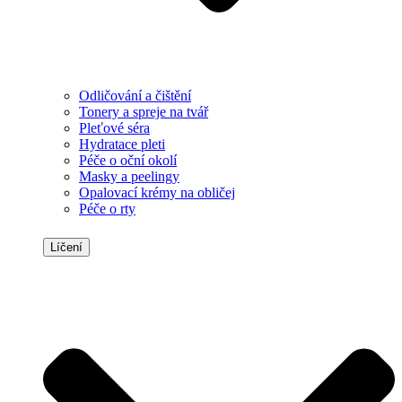
Odličování a čištění
Tonery a spreje na tvář
Pleťové séra
Hydratace pleti
Péče o oční okolí
Masky a peelingy
Opalovací krémy na obličej
Péče o rty
Líčení