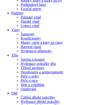
Rtěnky, lesky a tužky na rty
Podkladové báze
Fixační spreje
Parfémy
Dámské vůně
Pánské vůně
Unisex vůně
Vlasy
Šampony
Kondicionéry
Masky, oleje a kúry na vlasy
Barvení vlasů
Stylingové přípravky
Tělo
Sprcha a koupel
Hydratace pokožky těla
Tělové peelingy
Deodoranty a antiperspiranty
Péče o nohy
Péče o ruce
Strie a celulitida
Opalování
Dítě
Čištění dětské pokožky
Hydratace dětské pokožky