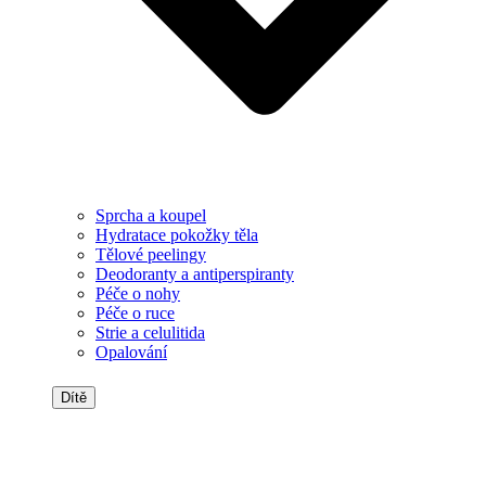
Sprcha a koupel
Hydratace pokožky těla
Tělové peelingy
Deodoranty a antiperspiranty
Péče o nohy
Péče o ruce
Strie a celulitida
Opalování
Dítě