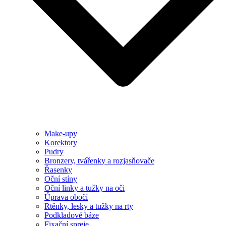
Make-upy
Korektory
Pudry
Bronzery, tvářenky a rozjasňovače
Řasenky
Oční stíny
Oční linky a tužky na oči
Úprava obočí
Rtěnky, lesky a tužky na rty
Podkladové báze
Fixační spreje