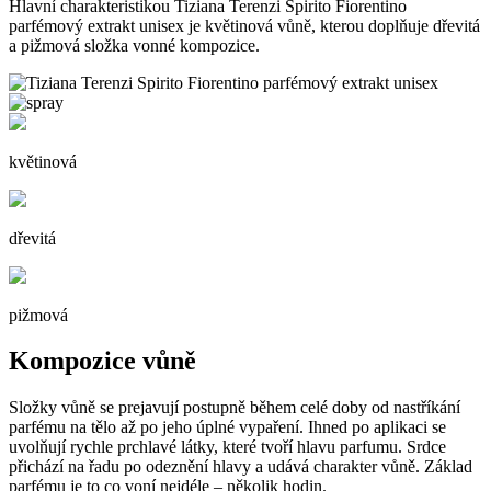
Hlavní charakteristikou Tiziana Terenzi Spirito Fiorentino
parfémový extrakt unisex je květinová vůně, kterou doplňuje dřevitá
a pižmová složka vonné kompozice.
květinová
dřevitá
pižmová
Kompozice vůně
Složky vůně se prejavují postupně během celé doby od nastříkání
parfému na tělo až po jeho úplné vypaření. Ihned po aplikaci se
uvolňují rychle prchlavé látky, které tvoří hlavu parfumu. Srdce
přichází na řadu po odeznění hlavy a udává charakter vůně. Základ
parfému je to co voní nejdéle – několik hodin.