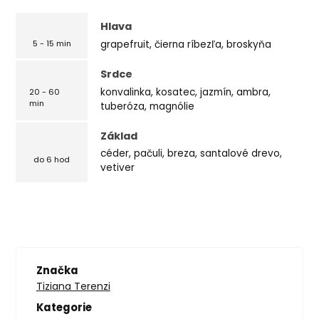
Hlava
grapefruit, čierna ríbezľa, broskyňa
5 - 15 min
Srdce
konvalinka, kosatec, jazmín, ambra,
20 - 60
min
tuberóza, magnólie
Základ
céder, pačuli, breza, santalové drevo,
do 6 hod
vetiver
Značka
Tiziana Terenzi
Kategorie