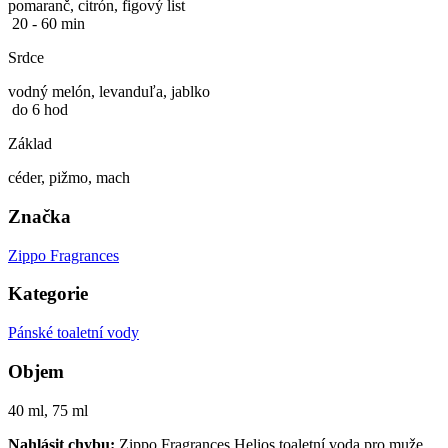
pomaranč, citrón, figový list
20 - 60 min
Srdce
vodný melón, levanduľa, jablko
do 6 hod
Základ
céder, pižmo, mach
Značka
Zippo Fragrances
Kategorie
Pánské toaletní vody
Objem
40 ml, 75 ml
Nahlásit chybu:
Zippo Fragrances Helios toaletní voda pro muže