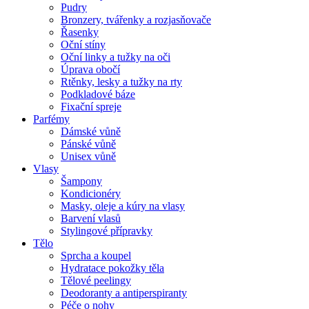
Pudry
Bronzery, tvářenky a rozjasňovače
Řasenky
Oční stíny
Oční linky a tužky na oči
Úprava obočí
Rtěnky, lesky a tužky na rty
Podkladové báze
Fixační spreje
Parfémy
Dámské vůně
Pánské vůně
Unisex vůně
Vlasy
Šampony
Kondicionéry
Masky, oleje a kúry na vlasy
Barvení vlasů
Stylingové přípravky
Tělo
Sprcha a koupel
Hydratace pokožky těla
Tělové peelingy
Deodoranty a antiperspiranty
Péče o nohy