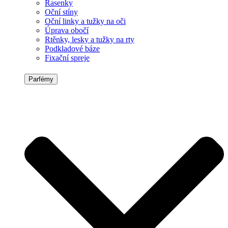
Řasenky
Oční stíny
Oční linky a tužky na oči
Úprava obočí
Rtěnky, lesky a tužky na rty
Podkladové báze
Fixační spreje
Parfémy