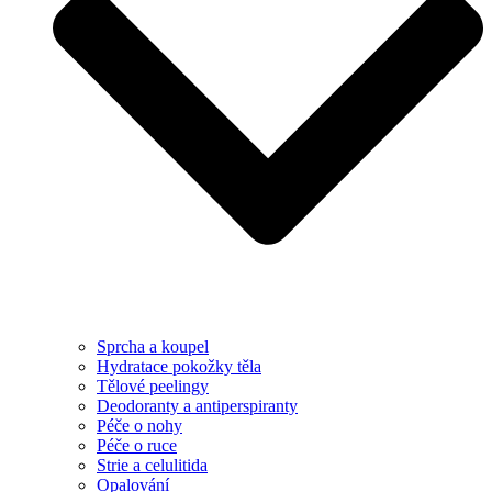
Sprcha a koupel
Hydratace pokožky těla
Tělové peelingy
Deodoranty a antiperspiranty
Péče o nohy
Péče o ruce
Strie a celulitida
Opalování