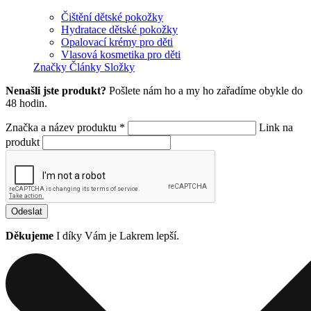
Čištění dětské pokožky
Hydratace dětské pokožky
Opalovací krémy pro děti
Vlasová kosmetika pro děti
Značky
Články
Složky
Nenašli jste produkt?
Pošlete nám ho a my ho zařadíme obykle do
48 hodin.
Značka a název produktu *
Link na
produkt
Odeslat
Děkujeme
I díky Vám je Lakrem lepší.