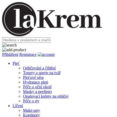
Přihlášení
Registrace
Pleť
Odličování a čištění
Tonery a spreje na tvář
Pleťové séra
Hydratace pleti
Péče o oční okolí
Masky a peelingy
Opalovací krémy na obličej
Péče o rty
Líčení
Make-upy
Korektory