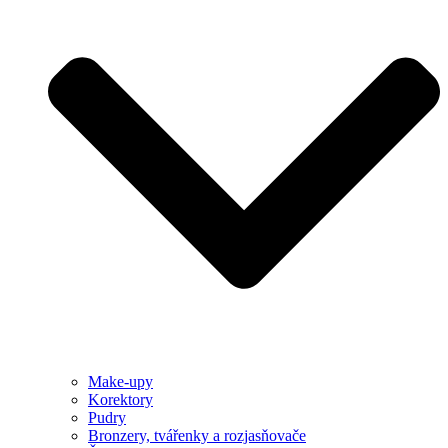
Make-upy
Korektory
Pudry
Bronzery, tvářenky a rozjasňovače