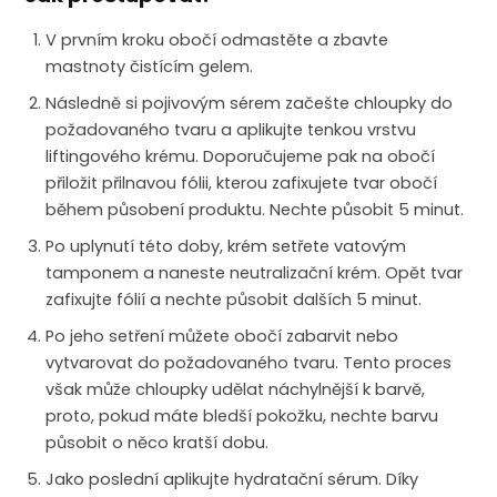
V prvním kroku obočí odmastěte a zbavte
mastnoty čistícím gelem.
Následně si pojivovým sérem začešte chloupky do
požadovaného tvaru a aplikujte tenkou vrstvu
liftingového krému. Doporučujeme pak na obočí
přiložit přilnavou fólii, kterou zafixujete tvar obočí
během působení produktu. Nechte působit 5 minut.
Po uplynutí této doby, krém setřete vatovým
tamponem a naneste neutralizační krém. Opět tvar
zafixujte fólií a nechte působit dalších 5 minut.
Po jeho setření můžete obočí zabarvit nebo
vytvarovat do požadovaného tvaru. Tento proces
však může chloupky udělat náchylnější k barvě,
proto, pokud máte bledší pokožku, nechte barvu
působit o něco kratší dobu.
Jako poslední aplikujte hydratační sérum. Díky