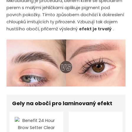
Mikroblading je procedura, během které se speciálním
perem s malými jehličkami aplikuje pigment pod
povrch pokožky. Tímto způsobem dochází k dokreslení
chloupků imitujících ty přirozené. Vzbuzují tak dojem
hustšího obočí, přičemž výsledný
efekt je trvalý
.
Gely na obočí pro laminovaný efekt