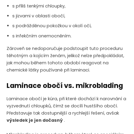
s příliš tenkými chloupky,
s jizvami v oblasti obočí,
s podrážděnou pokožkou v okolí očí,
s infekčním onemocněním.
Zároveň se nedoporučuje podstoupit tuto proceduru
těhotným a kojícím ženám, jelikož nelze předpokládat,
jak mohou během tohoto období reagovat na
chemické látky používané při laminaci.
Laminace obočí vs. mikroblading
Laminace obočí je kúra, při které dochází k narovnání a
vyzvednutí chloupků, čímž se docílí hustšího obočí.
Představuje tak dostupnější a rychlejší řešení, avšak
výsledek je jen dočasný
.