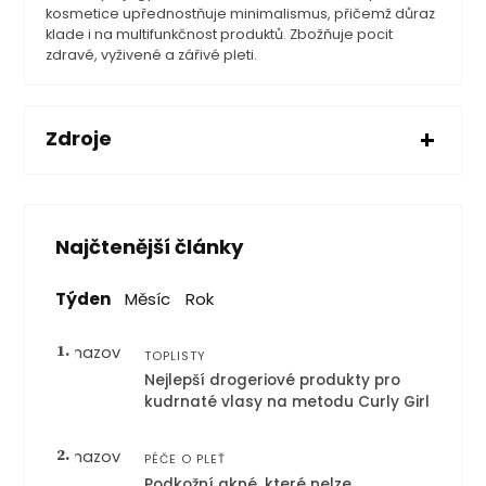
kosmetice upřednostňuje minimalismus, přičemž důraz
klade i na multifunkčnost produktů. Zbožňuje pocit
zdravé, vyživené a zářivé pleti.
Zdroje
Najčtenější články
Týden
Měsíc
Rok
1.
TOPLISTY
Nejlepší drogeriové produkty pro
kudrnaté vlasy na metodu Curly Girl
2.
PÉČE O PLEŤ
Podkožní akné, které nelze