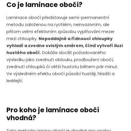
Co je laminace obočí?
Laminace obočí představuje semi-permanentní
metodu založenou na rychlém, neinvazivním, ale
přitom velmi efektivním způsobu vyplňování mezer
mezi chloupky.
Nepoddajné a řídnoucí chloupky
vyhladí a zvedne svislým směrem, čímž vytvoří iluzi
hustého obočí.
Dokáže docílit požadovaného
výsledku jako zvednutí oblouku, prodloužení obočí,
zvednutí chloupků či větší hustotu během pár minut.
Ve výsledném efektu obočí působí hustěji, hladší a
lesklejší.
Pro koho je laminace obočí
vhodná?
Tato metoda úpravy obočí je vhodná pro osoby: