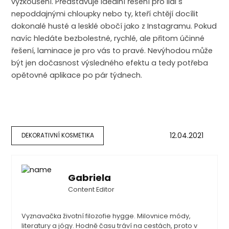
vyzkoušení. Představuje ideální řešení pro lidi s
nepoddajnými chloupky nebo ty, kteří chtějí docílit
dokonalé husté a lesklé obočí jako z Instagramu. Pokud
navíc hledáte bezbolestné, rychlé, ale přitom účinné
řešení, laminace je pro vás to pravé. Nevýhodou může
být jen dočasnost výsledného efektu a tedy potřeba
opětovné aplikace po pár týdnech.
12.04.2021
DEKORATIVNÍ KOSMETIKA
Gabriela
Content Editor
Vyznavačka životní filozofie hygge. Milovnice módy,
literatury a jógy. Hodně času tráví na cestách, proto v