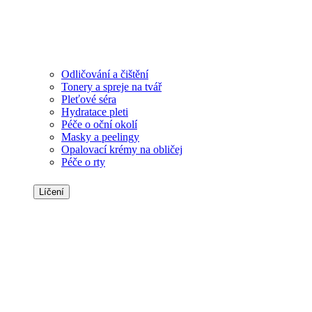
Odličování a čištění
Tonery a spreje na tvář
Pleťové séra
Hydratace pleti
Péče o oční okolí
Masky a peelingy
Opalovací krémy na obličej
Péče o rty
Líčení