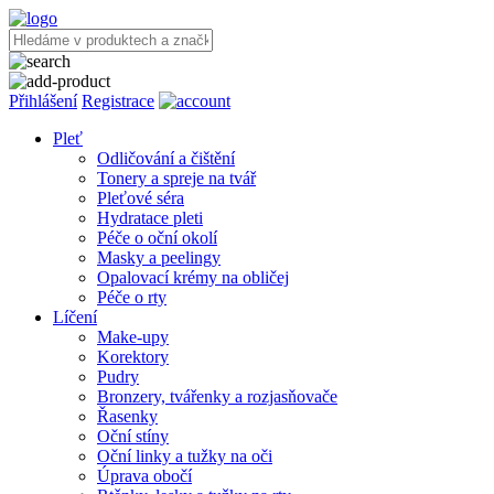
Přihlášení
Registrace
Pleť
Odličování a čištění
Tonery a spreje na tvář
Pleťové séra
Hydratace pleti
Péče o oční okolí
Masky a peelingy
Opalovací krémy na obličej
Péče o rty
Líčení
Make-upy
Korektory
Pudry
Bronzery, tvářenky a rozjasňovače
Řasenky
Oční stíny
Oční linky a tužky na oči
Úprava obočí