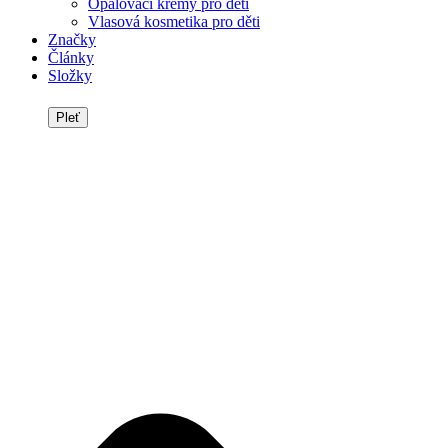
Opalovací krémy pro děti
Vlasová kosmetika pro děti
Značky
Články
Složky
Pleť