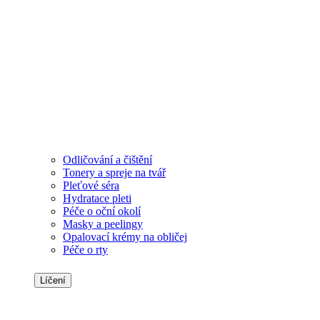
Odličování a čištění
Tonery a spreje na tvář
Pleťové séra
Hydratace pleti
Péče o oční okolí
Masky a peelingy
Opalovací krémy na obličej
Péče o rty
Líčení