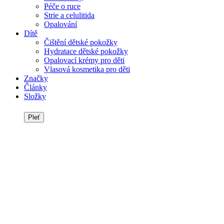
Péče o ruce
Strie a celulitida
Opalování
Dítě
Čištění dětské pokožky
Hydratace dětské pokožky
Opalovací krémy pro děti
Vlasová kosmetika pro děti
Značky
Články
Složky
Pleť