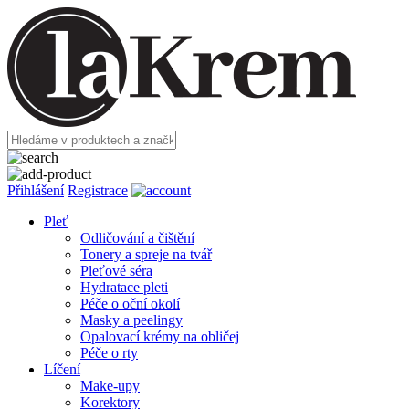
Přihlášení
Registrace
Pleť
Odličování a čištění
Tonery a spreje na tvář
Pleťové séra
Hydratace pleti
Péče o oční okolí
Masky a peelingy
Opalovací krémy na obličej
Péče o rty
Líčení
Make-upy
Korektory