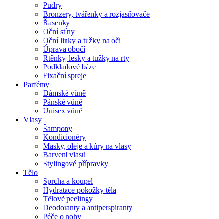
Pudry
Bronzery, tvářenky a rozjasňovače
Řasenky
Oční stíny
Oční linky a tužky na oči
Úprava obočí
Rtěnky, lesky a tužky na rty
Podkladové báze
Fixační spreje
Parfémy
Dámské vůně
Pánské vůně
Unisex vůně
Vlasy
Šampony
Kondicionéry
Masky, oleje a kúry na vlasy
Barvení vlasů
Stylingové přípravky
Tělo
Sprcha a koupel
Hydratace pokožky těla
Tělové peelingy
Deodoranty a antiperspiranty
Péče o nohy