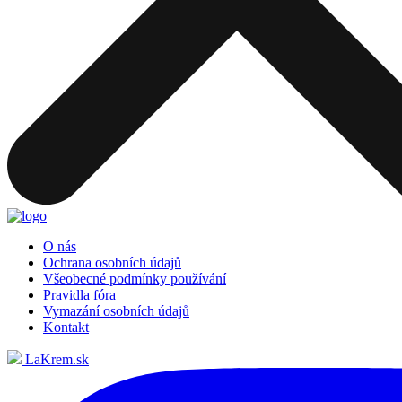
O nás
Ochrana osobních údajů
Všeobecné podmínky používání
Pravidla fóra
Vymazání osobních údajů
Kontakt
LaKrem.sk