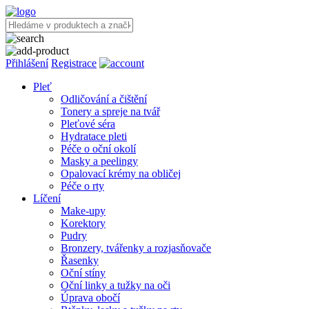
Přihlášení
Registrace
Pleť
Odličování a čištění
Tonery a spreje na tvář
Pleťové séra
Hydratace pleti
Péče o oční okolí
Masky a peelingy
Opalovací krémy na obličej
Péče o rty
Líčení
Make-upy
Korektory
Pudry
Bronzery, tvářenky a rozjasňovače
Řasenky
Oční stíny
Oční linky a tužky na oči
Úprava obočí