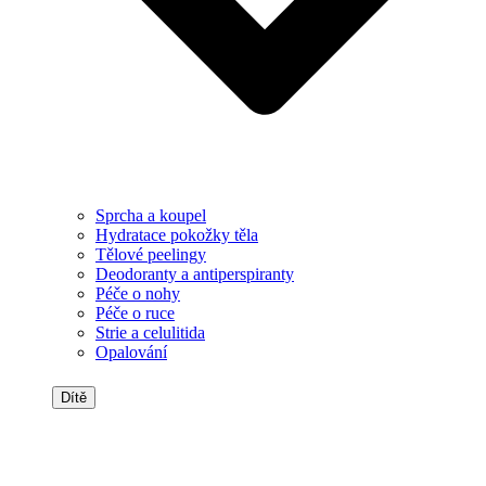
Sprcha a koupel
Hydratace pokožky těla
Tělové peelingy
Deodoranty a antiperspiranty
Péče o nohy
Péče o ruce
Strie a celulitida
Opalování
Dítě