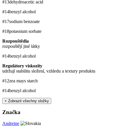
#13
dehydroacetic acid
#14
benzyl alcohol
#17
sodium benzoate
#18
potassium sorbate
Rozpouštědla
rozpouštějí jiné látky
#14
benzyl alcohol
Regulátory viskozity
udržují stabilitu složení, vzhledu a textury produktu
#12
zea mays starch
#14
benzyl alcohol
+ Zobrazit všechny složky
Značka
Andreine