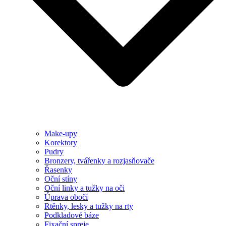
Make-upy
Korektory
Pudry
Bronzery, tvářenky a rozjasňovače
Řasenky
Oční stíny
Oční linky a tužky na oči
Úprava obočí
Rtěnky, lesky a tužky na rty
Podkladové báze
Fixační spreje