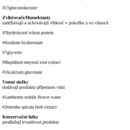
#15
gluconolactone
Zvlhčovače/Humektanty
zadržiavajú a uchovávajú vlhkosť v pokožke a vo vlasoch
#5
hydrolyzed wheat protein
#6
sodium hyaluronate
#7
glycerin
#8
lepidium meyenii root extract
#16
calcium gluconate
Vonné složky
dodávají produktu příjemnou vůni
#1
anthemis nobilis flower water
#2
mentha spicata herb extract
Konzervační látky
prodlužují trvanlivost produktu