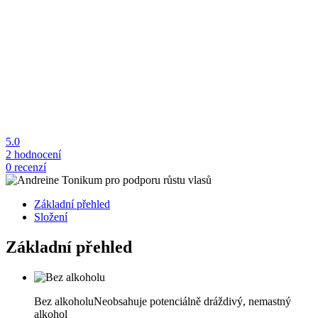
5.0
2 hodnocení
0 recenzí
Základní přehled
Složení
Základní přehled
Bez alkoholu
Neobsahuje potenciálně dráždivý, nemastný
alkohol