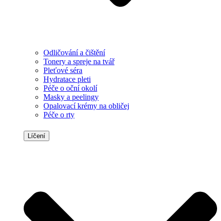
Odličování a čištění
Tonery a spreje na tvář
Pleťové séra
Hydratace pleti
Péče o oční okolí
Masky a peelingy
Opalovací krémy na obličej
Péče o rty
Líčení