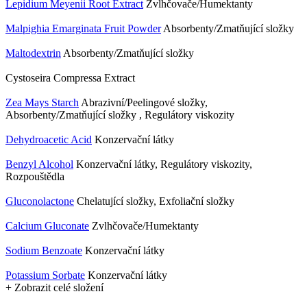
Lepidium Meyenii Root Extract
Zvlhčovače/Humektanty
Malpighia Emarginata Fruit Powder
Absorbenty/Zmatňující složky
Maltodextrin
Absorbenty/Zmatňující složky
Cystoseira Compressa Extract
Zea Mays Starch
Abrazivní/Peelingové složky,
Absorbenty/Zmatňující složky , Regulátory viskozity
Dehydroacetic Acid
Konzervační látky
Benzyl Alcohol
Konzervační látky, Regulátory viskozity,
Rozpouštědla
Gluconolactone
Chelatující složky, Exfoliační složky
Calcium Gluconate
Zvlhčovače/Humektanty
Sodium Benzoate
Konzervační látky
Potassium Sorbate
Konzervační látky
+ Zobrazit celé složení