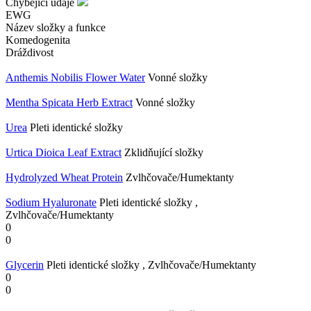
Chybějící údaje
EWG
Název složky a funkce
Komedogenita
Dráždivost
Anthemis Nobilis Flower Water
Vonné složky
Mentha Spicata Herb Extract
Vonné složky
Urea
Pleti identické složky
Urtica Dioica Leaf Extract
Zklidňující složky
Hydrolyzed Wheat Protein
Zvlhčovače/Humektanty
Sodium Hyaluronate
Pleti identické složky ,
Zvlhčovače/Humektanty
0
0
Glycerin
Pleti identické složky , Zvlhčovače/Humektanty
0
0