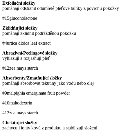
Exfoliační složky
pomáhají odstranit odumřelé pleťové buňky z povrchu pokožky
#15
gluconolactone
Zklidňující složky
pomáhají zklidnit podrážděnou pokožku
#4
urtica dioica leaf extract
Abrazivní/Peelingové složky
vyhlazují a rozjasňují pleť
#12
zea mays starch
Absorbenty/Zmatňující složky
pomáhají absorbovat tekutiny jako vodu nebo olej
#9
malpighia emarginata fruit powder
#10
maltodextrin
#12
zea mays starch
Chelatující složky
zachycují ionty kovů z produktu a stabilizují složení