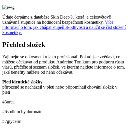
Údaje čerpáme z databáze Skin Deep®, která je celosvětově
uznávaná stupnice na hodnocení bezpečnosti kosmetiky.
Více
informací o tom, jak chápat stupeň škodlivosti a naučit se číst složení
kosmetiky.
Přehled složek
Zajímejte se o kosmetiku jako profesionál! Pokud jste zvědaví, co
můžete očekávat od produktu Andreine Tonikum pro podporu růstu
vlasů, přečtěte si seznam složek, ve kterém najdete informace o tom,
jaké benefity můžete od něho očekávat.
Pleti identické složky
přirozeně se nacházejí v pleti nebo připomínají chování složek v
pleti
#3
urea
#6
sodium hyaluronate
#7
glycerin