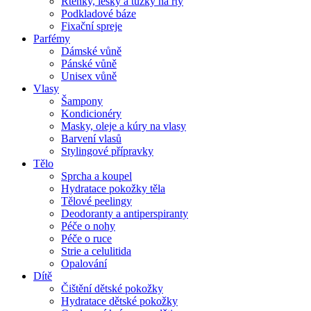
Rtěnky, lesky a tužky na rty
Podkladové báze
Fixační spreje
Parfémy
Dámské vůně
Pánské vůně
Unisex vůně
Vlasy
Šampony
Kondicionéry
Masky, oleje a kúry na vlasy
Barvení vlasů
Stylingové přípravky
Tělo
Sprcha a koupel
Hydratace pokožky těla
Tělové peelingy
Deodoranty a antiperspiranty
Péče o nohy
Péče o ruce
Strie a celulitida
Opalování
Dítě
Čištění dětské pokožky
Hydratace dětské pokožky