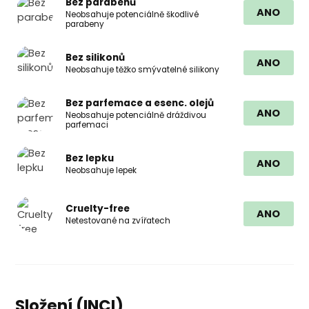
Bez parabenů
ANO
Neobsahuje potenciálně škodlivé
parabeny
Bez silikonů
ANO
Neobsahuje těžko smývatelné silikony
Bez parfemace a esenc. olejů
ANO
Neobsahuje potenciálně dráždivou
parfemaci
Bez lepku
ANO
Neobsahuje lepek
Cruelty-free
ANO
Netestované na zvířatech
Složení (INCI)