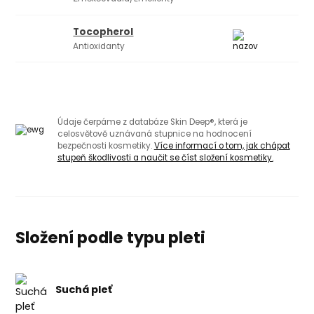
Tocopherol
Antioxidanty
Údaje čerpáme z databáze Skin Deep®, která je
celosvětově uznávaná stupnice na hodnocení
bezpečnosti kosmetiky.
Více informací o tom, jak chápat
stupeň škodlivosti a naučit se číst složení kosmetiky.
Složení podle typu pleti
Suchá pleť