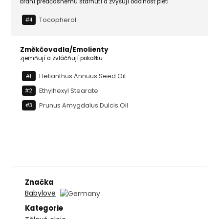
brání předčasnému stárnutí a zvyšují odolnost pleti
Tocopherol
#4
Změkčovadla/Emolienty
zjemňují a zvláčňují pokožku
Helianthus Annuus Seed Oil
#1
Ethylhexyl Stearate
#2
Prunus Amygdalus Dulcis Oil
#3
Značka
Babylove
Kategorie