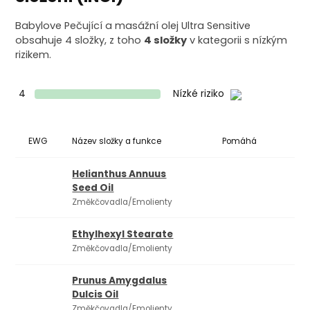
Babylove Pečující a masážní olej Ultra Sensitive
obsahuje 4 složky, z toho
4 složky
v kategorii s nízkým
rizikem.
4
Nízké riziko
EWG
Název složky a funkce
Pomáhá
Ko
Helianthus Annuus
Seed Oil
Změkčovadla/Emolienty
Ethylhexyl Stearate
Změkčovadla/Emolienty
Prunus Amygdalus
Dulcis Oil
Změkčovadla/Emolienty