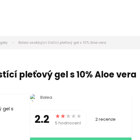
 gely
Balea osvěžující čistící pleťový gel s 10% Aloe vera
stící pleťový gel s 10% Aloe vera
Balea
2.2
2 recenze
5 hodnocení