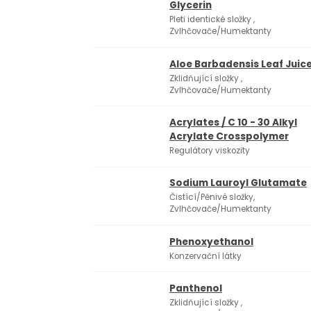
Glycerin
Pleti identické složky ,
Zvlhčovače/Humektanty
Aloe Barbadensis Leaf Juic
Zklidňující složky ,
Zvlhčovače/Humektanty
Acrylates / C 10 - 30 Alkyl
Acrylate Crosspolymer
Regulátory viskozity
Sodium Lauroyl Glutamate
Čistící/Pěnivé složky,
Zvlhčovače/Humektanty
Phenoxyethanol
Konzervační látky
Panthenol
Zklidňující složky ,