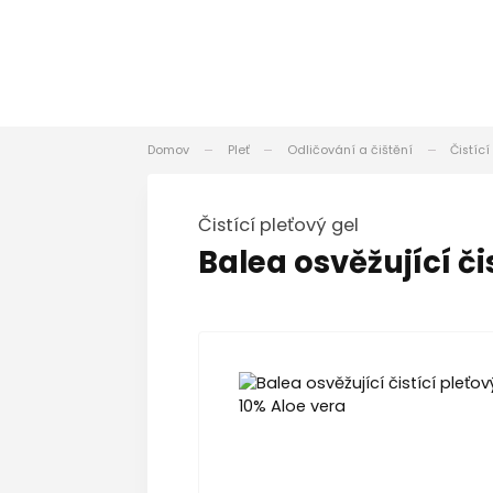
Domov
Pleť
Odličování a čištění
Čistící
Čistící pleťový gel
Balea osvěžující či