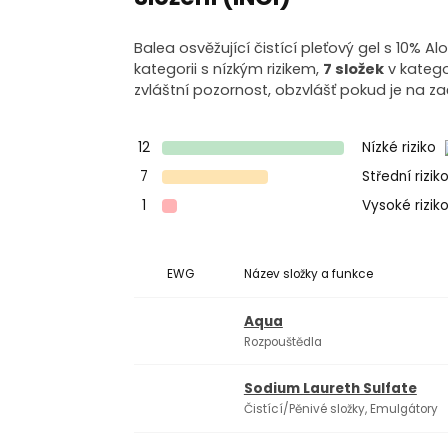
Balea osvěžující čistící pleťový gel s 10% A
kategorii s nízkým rizikem,
7 složek
v katego
zvláštní pozornost, obzvlášť pokud je na z
12
Nízké riziko
7
Střední rizik
1
Vysoké rizik
EWG
Název složky a funkce
Aqua
Rozpouštědla
Sodium Laureth Sulfate
Čistící/Pěnivé složky, Emulgátory