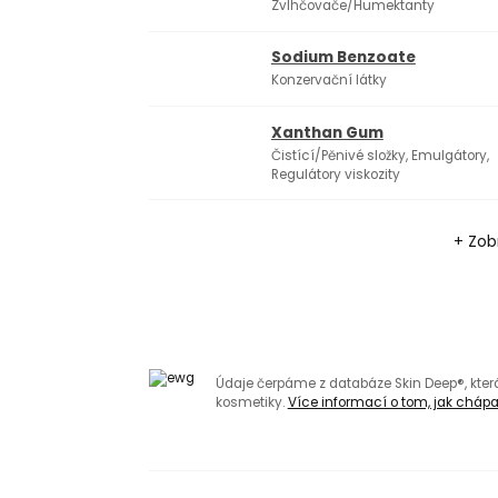
Zvlhčovače/Humektanty
Sodium Benzoate
Konzervační látky
Xanthan Gum
Čistící/Pěnivé složky, Emulgátory,
Regulátory viskozity
+ Zobr
Údaje čerpáme z databáze Skin Deep®, kte
kosmetiky.
Více informací o tom, jak chápat