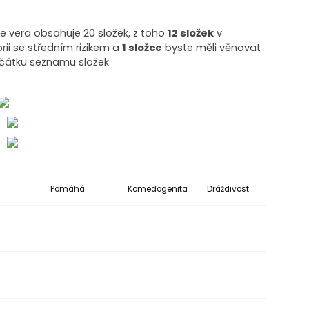
loe vera obsahuje 20 složek, z toho
12 složek
v
rii se středním rizikem a
1 složce
byste měli věnovat
ačátku seznamu složek.
o
o
Pomáhá
Komedogenita
Dráždivost