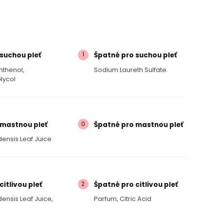
1
suchou pleť
Špatné pro suchou pleť
nthenol,
Sodium Laureth Sulfate
lycol
0
 mastnou pleť
Špatné pro mastnou pleť
ensis Leaf Juice
2
citlivou pleť
Špatné pro citlivou pleť
ensis Leaf Juice,
Parfum, Citric Acid