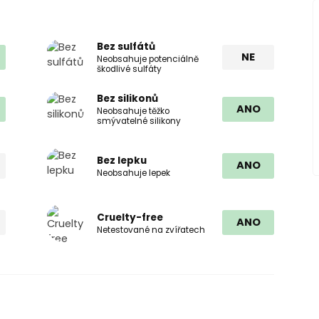
Bez sulfátů
NE
Neobsahuje potenciálně
škodlivé sulfáty
Bez silikonů
ANO
Neobsahuje těžko
smývatelné silikony
Bez lepku
ANO
Neobsahuje lepek
Cruelty-free
ANO
Netestované na zvířatech