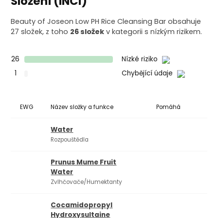
Složení (INCI)
Beauty of Joseon Low PH Rice Cleansing Bar obsahuje
27 složek, z toho
26 složek
v kategorii s nízkým rizikem.
26
Nízké riziko
1
Chybějící údaje
EWG
Název složky a funkce
Pomáhá
Ko
Water
Rozpouštědla
Prunus Mume Fruit
Water
Zvlhčovače/Humektanty
Cocamidopropyl
Hydroxysultaine