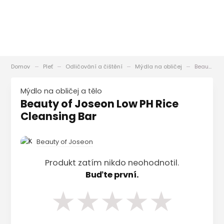
Domov
Pleť
Odličování a čištění
Mýdla na obličej
Beauty of Joseon Low PH Rice Cleansing Bar
mýdlo na obličej a tělo
Beauty of Joseon Low PH Rice
Cleansing Bar
Beauty of Joseon
Produkt zatím nikdo neohodnotil.
Buďte první.
★
★
★
★
★