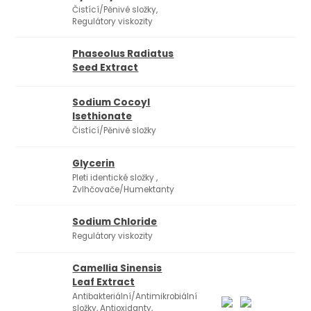
Čistící/Pěnivé složky,
Regulátory viskozity
Phaseolus Radiatus
Seed Extract
Sodium Cocoyl
Isethionate
Čistící/Pěnivé složky
Glycerin
Pleti identické složky ,
Zvlhčovače/Humektanty
Sodium Chloride
Regulátory viskozity
Camellia Sinensis
Leaf Extract
Antibakteriální/Antimikrobiální
složky, Antioxidanty,