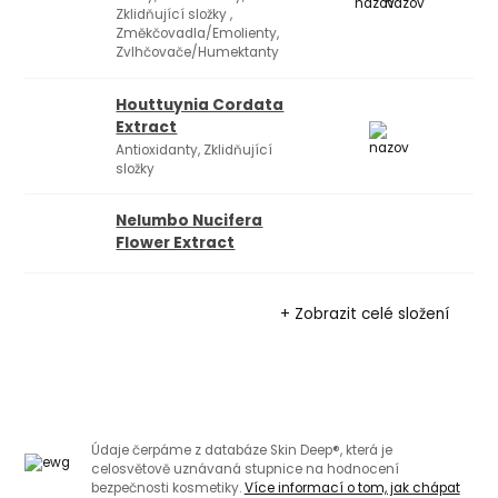
Zklidňující složky ,
Změkčovadla/Emolienty,
Zvlhčovače/Humektanty
Houttuynia Cordata
Extract
Antioxidanty, Zklidňující
složky
Nelumbo Nucifera
Flower Extract
+ Zobrazit celé složení
Údaje čerpáme z databáze Skin Deep®, která je
celosvětově uznávaná stupnice na hodnocení
bezpečnosti kosmetiky.
Více informací o tom, jak chápat