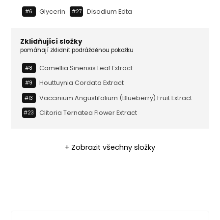
Glycerin
Disodium Edta
#6
#27
Zklidňující složky
pomáhají zklidnit podrážděnou pokožku
Camellia Sinensis Leaf Extract
#8
Houttuynia Cordata Extract
#9
Vaccinium Angustifolium (blueberry) Fruit Extract
#13
Clitoria Ternatea Flower Extract
#23
+ Zobrazit všechny složky