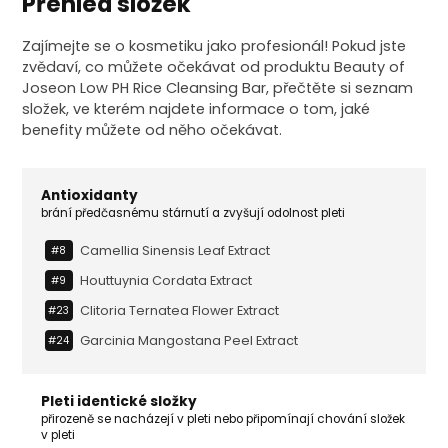
Přehled složek
Zajímejte se o kosmetiku jako profesionál! Pokud jste
zvědaví, co můžete očekávat od produktu Beauty of
Joseon Low PH Rice Cleansing Bar, přečtěte si seznam
složek, ve kterém najdete informace o tom, jaké
benefity můžete od něho očekávat.
Antioxidanty
brání předčasnému stárnutí a zvyšují odolnost pleti
Camellia Sinensis Leaf Extract
#8
Houttuynia Cordata Extract
#9
Clitoria Ternatea Flower Extract
#23
Garcinia Mangostana Peel Extract
#24
Pleti identické složky
přirozeně se nacházejí v pleti nebo připomínají chování složek
v pleti