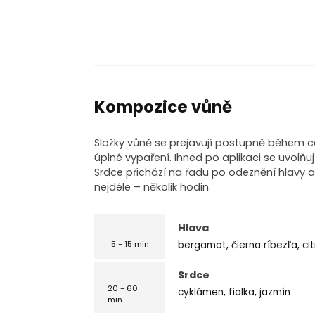
Kompozice vůně
Složky vůně se prejavují postupně během c
úplné vypaření. Ihned po aplikaci se uvolňuj
Srdce přichází na řadu po odeznění hlavy 
nejdéle – několik hodin.
Hlava
bergamot, čierna ríbezľa, c
5 - 15 min
Srdce
20 - 60
cyklámen, fialka, jazmín
min