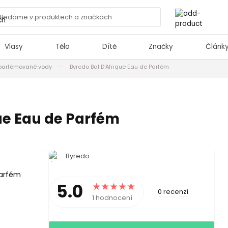
Vlasy
Tělo
Dítě
Značky
Článk
parfémované vody
Byredo Bal D'Afrique Eau de Parfém
ue Eau de Parfém
Byredo
5.0
0 recenzí
1 hodnocení