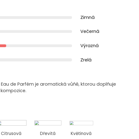
Zimná
Večerná
Výrazná
Zrelá
ue Eau de Parfém je aromatická vůňě, ktorou doplňuje
é kompozice.
Citrusová
Dřevitá
Květinová