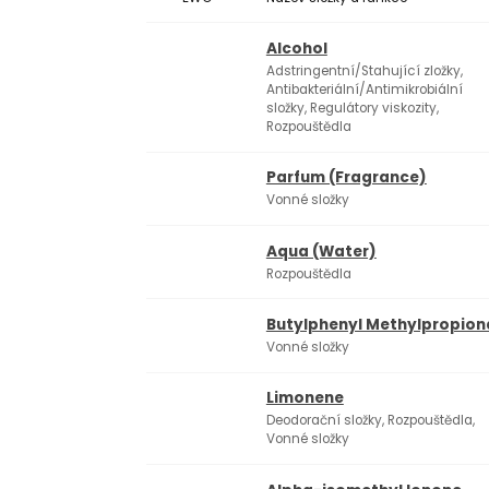
Alcohol
Adstringentní/Stahující zložky,
Antibakteriální/Antimikrobiální
složky, Regulátory viskozity,
Rozpouštědla
Parfum (Fragrance)
Vonné složky
Aqua (Water)
Rozpouštědla
Butylphenyl Methylpropion
Vonné složky
Limonene
Deodorační složky, Rozpouštědla,
Vonné složky