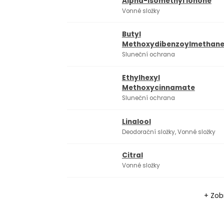
Alpha-isomethyl Ionone
Vonné složky
Butyl
Methoxydibenzoylmethan
Sluneční ochrana
Ethylhexyl
Methoxycinnamate
Sluneční ochrana
Linalool
Deodorační složky, Vonné složky
Citral
Vonné složky
+ Zobr