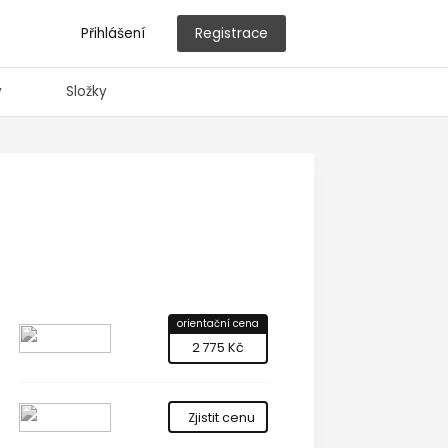
Přihlášení
Registrace
y
Složky
orientační cena
2 775 Kč
Zjistit cenu