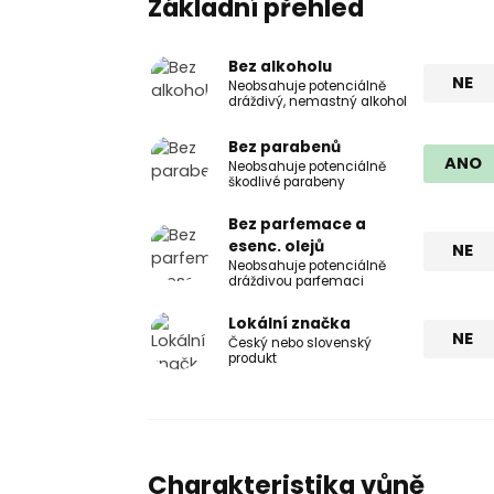
Základní přehled
Bez alkoholu
NE
Neobsahuje potenciálně
dráždivý, nemastný alkohol
Bez parabenů
ANO
Neobsahuje potenciálně
škodlivé parabeny
Bez parfemace a
esenc. olejů
NE
Neobsahuje potenciálně
dráždivou parfemaci
Lokální značka
NE
Český nebo slovenský
produkt
Charakteristika vůně