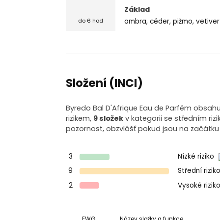
Základ
ambra, céder, pižmo, vetiver
do 6 hod
Složení (INCI)
Byredo Bal D'Afrique Eau de Parfém obsahuj
rizikem,
9 složek
v kategorii se středním ri
pozornost, obzvlášť pokud jsou na začátku
3
Nízké riziko
9
Střední rizik
2
Vysoké rizik
EWG
Název složky a funkce