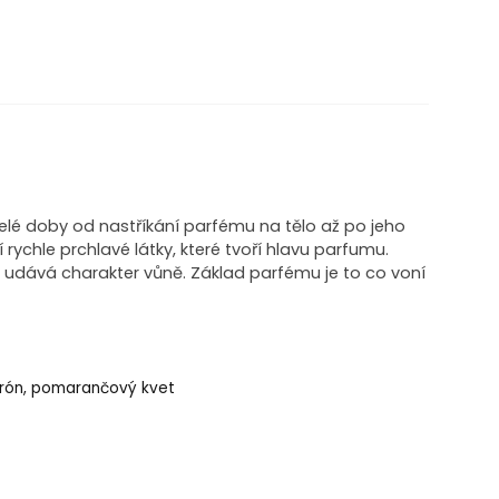
elé doby od nastříkání parfému na tělo až po jeho
í rychle prchlavé látky, které tvoří hlavu parfumu.
a udává charakter vůně. Základ parfému je to co voní
itrón, pomarančový kvet