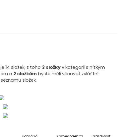
e 14 složek, z toho
3 složky
v kategorii s nízkým
zikem a
2 složkám
byste měli věnovat zvláštní
 seznamu složek.
o
o
Pomáhá
Komedogenita
Dráždivost