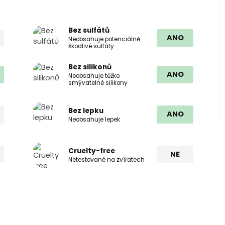
Bez sulfátů
ANO
Neobsahuje potenciálně
škodlivé sulfáty
Bez silikonů
ANO
Neobsahuje těžko
smývatelné silikony
Bez lepku
ANO
Neobsahuje lepek
Cruelty-free
NE
Netestované na zvířatech