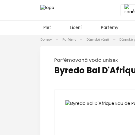
Pleť
Líčení
Parfémy
Domov
Parfémy
Dámské vůně
Dámské 
Parfémovaná voda unisex
Byredo Bal D'Afriq