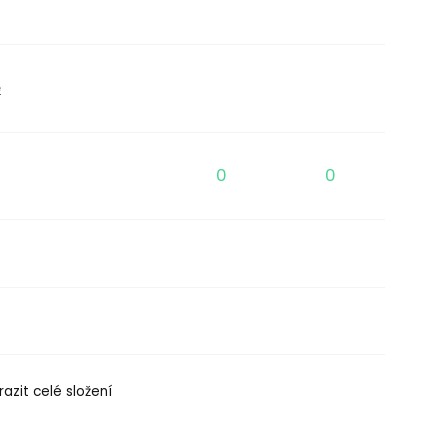
e
0
0
azit celé složení