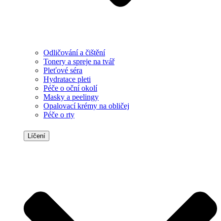
Odličování a čištění
Tonery a spreje na tvář
Pleťové séra
Hydratace pleti
Péče o oční okolí
Masky a peelingy
Opalovací krémy na obličej
Péče o rty
Líčení