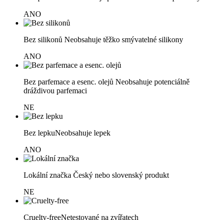
ANO
Bez silikonů
Neobsahuje těžko smývatelné silikony
ANO
Bez parfemace a esenc. olejů
Neobsahuje potenciálně
dráždivou parfemaci
NE
Bez lepku
Neobsahuje lepek
ANO
Lokální značka
Český nebo slovenský produkt
NE
Cruelty-free
Netestované na zvířatech