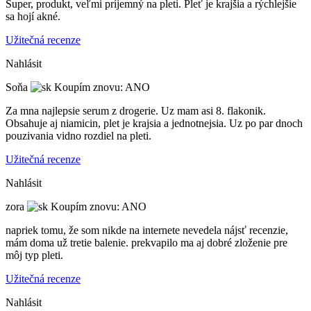
Super, produkt, veľmi príjemný na pleti. Pleť je krajšia a rýchlejšie
sa hojí akné.
Užitečná recenze
Nahlásit
Soňa
Koupím znovu: ANO
Za mna najlepsie serum z drogerie. Uz mam asi 8. flakonik.
Obsahuje aj niamicin, plet je krajsia a jednotnejsia. Uz po par dnoch
pouzivania vidno rozdiel na pleti.
Užitečná recenze
Nahlásit
zora
Koupím znovu: ANO
napriek tomu, že som nikde na internete nevedela nájsť recenzie,
mám doma už tretie balenie. prekvapilo ma aj dobré zloženie pre
môj typ pleti.
Užitečná recenze
Nahlásit