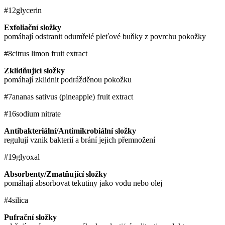
#12
glycerin
Exfoliační složky
pomáhají odstranit odumřelé pleťové buňky z povrchu pokožky
#8
citrus limon fruit extract
Zklidňující složky
pomáhají zklidnit podrážděnou pokožku
#7
ananas sativus (pineapple) fruit extract
#16
sodium nitrate
Antibakteriální/Antimikrobiální složky
regulují vznik bakterií a brání jejich přemnožení
#19
glyoxal
Absorbenty/Zmatňující složky
pomáhají absorbovat tekutiny jako vodu nebo olej
#4
silica
Pufrační složky