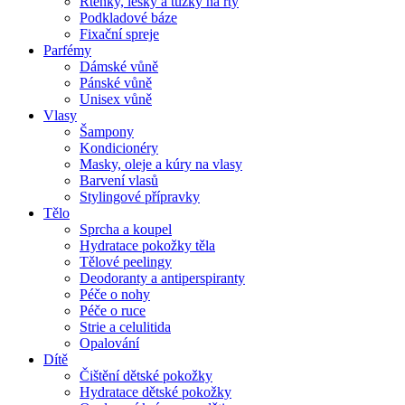
Rtěnky, lesky a tužky na rty
Podkladové báze
Fixační spreje
Parfémy
Dámské vůně
Pánské vůně
Unisex vůně
Vlasy
Šampony
Kondicionéry
Masky, oleje a kúry na vlasy
Barvení vlasů
Stylingové přípravky
Tělo
Sprcha a koupel
Hydratace pokožky těla
Tělové peelingy
Deodoranty a antiperspiranty
Péče o nohy
Péče o ruce
Strie a celulitida
Opalování
Dítě
Čištění dětské pokožky
Hydratace dětské pokožky