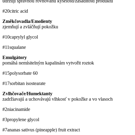
udržují správnou rovnováhu kyselosti/zásaditosti produktu
#20
citric acid
Změkčovadla/Emolienty
zjemňují a zvláčňují pokožku
#10
caprylyl glycol
#11
squalane
Emulgátory
pomáhá nemísitelným kapalinám vytvořit roztok
#15
polysorbate 60
#17
sorbitan isostearate
Zvlhčovače/Humektanty
zadržiavajú a uchovávajú vlhkosť v pokožke a vo vlasoch
#2
niacinamide
#3
propylene glycol
#7
ananas sativus (pineapple) fruit extract