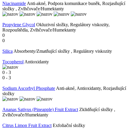
Niacinamide
Anti-akné, Podpora komunikace buněk, Rozjasňující
složky , Zvlhčovače/Humektanty
Propylene Glycol
Okluzivní složky, Regulátory viskozity,
Rozpouštědla, Zvlhčovače/Humektanty
0
0
Silica
Absorbenty/Zmatňující složky , Regulátory viskozity
Tocopherol
Antioxidanty
0
-
3
0
-
3
Sodium Ascorbyl Phosphate
Anti-akné, Antioxidanty, Rozjasňující
složky
Ananas Sativus (Pineapple) Fruit Extract
Zklidňující složky ,
Zvlhčovače/Humektanty
Citrus Limon Fruit Extract
Exfoliační složky