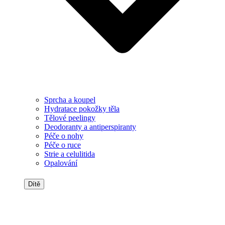
Sprcha a koupel
Hydratace pokožky těla
Tělové peelingy
Deodoranty a antiperspiranty
Péče o nohy
Péče o ruce
Strie a celulitida
Opalování
Dítě