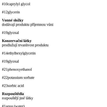
#10
caprylyl glycol
#12
glycerin
Vonné složky
dodávají produktu příjemnou vůni
#19
glyoxal
Konzervační látky
prodlužují trvanlivost produktu
#14
ethylhexylglycerin
#19
glyoxal
#21
phenoxyethanol
#22
potassium sorbate
#23
sorbic acid
Rozpouštědla
rozpouštějí jiné látky
#1
aqua (water)