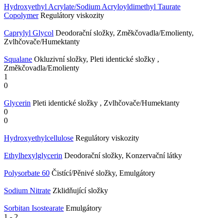
Hydroxyethyl Acrylate/Sodium Acryloyldimethyl Taurate
Copolymer
Regulátory viskozity
Caprylyl Glycol
Deodorační složky, Změkčovadla/Emolienty,
Zvlhčovače/Humektanty
Squalane
Okluzivní složky, Pleti identické složky ,
Změkčovadla/Emolienty
1
0
Glycerin
Pleti identické složky , Zvlhčovače/Humektanty
0
0
Hydroxyethylcellulose
Regulátory viskozity
Ethylhexylglycerin
Deodorační složky, Konzervační látky
Polysorbate 60
Čistící/Pěnivé složky, Emulgátory
Sodium Nitrate
Zklidňující složky
Sorbitan Isostearate
Emulgátory
1
-
2