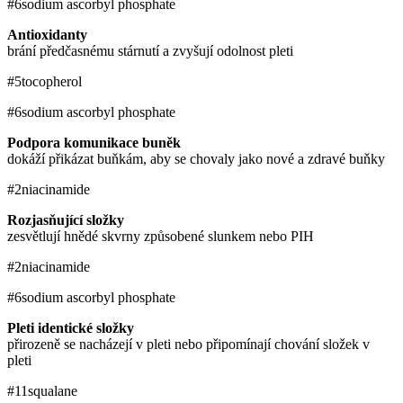
#6
sodium ascorbyl phosphate
Antioxidanty
brání předčasnému stárnutí a zvyšují odolnost pleti
#5
tocopherol
#6
sodium ascorbyl phosphate
Podpora komunikace buněk
dokáží přikázat buňkám, aby se chovaly jako nové a zdravé buňky
#2
niacinamide
Rozjasňující složky
zesvětlují hnědé skvrny způsobené slunkem nebo PIH
#2
niacinamide
#6
sodium ascorbyl phosphate
Pleti identické složky
přirozeně se nacházejí v pleti nebo připomínají chování složek v
pleti
#11
squalane