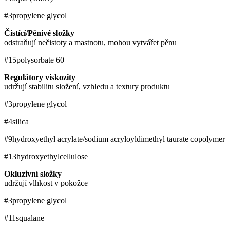
#3
propylene glycol
Čistící/Pěnivé složky
odstraňují nečistoty a mastnotu, mohou vytvářet pěnu
#15
polysorbate 60
Regulátory viskozity
udržují stabilitu složení, vzhledu a textury produktu
#3
propylene glycol
#4
silica
#9
hydroxyethyl acrylate/sodium acryloyldimethyl taurate copolymer
#13
hydroxyethylcellulose
Okluzivní složky
udržují vlhkost v pokožce
#3
propylene glycol
#11
squalane