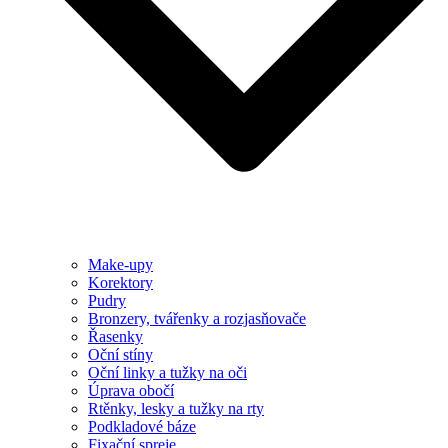
Make-upy
Korektory
Pudry
Bronzery, tvářenky a rozjasňovače
Řasenky
Oční stíny
Oční linky a tužky na oči
Úprava obočí
Rtěnky, lesky a tužky na rty
Podkladové báze
Fixační spreje