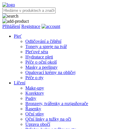
Přihlášení
Registrace
Pleť
Odličování a čištění
Tonery a spreje na tvář
Pleťové séra
Hydratace pleti
Péče o oční okolí
Masky a peelingy
Opalovací krémy na obličej
Péče o rty
Líčení
Make-upy
Korektory
Pudry
Bronzery, tvářenky a rozjasňovače
Řasenky
Oční stíny
Oční linky a tužky na oči
Úprava obočí