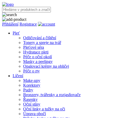
Přihlášení
Registrace
Pleť
Odličování a čištění
Tonery a spreje na tvář
Pleťové séra
Hydratace pleti
Péče o oční okolí
Masky a peelingy
Opalovací krémy na obličej
Péče o rty
Líčení
Make-upy
Korektory
Pudry
Bronzery, tvářenky a rozjasňovače
Řasenky
Oční stíny
Oční linky a tužky na oči
Úprava obočí