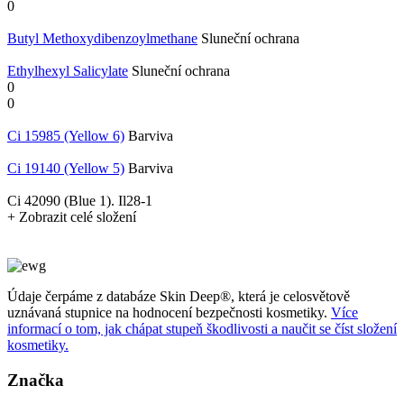
0
Butyl Methoxydibenzoylmethane
Sluneční ochrana
Ethylhexyl Salicylate
Sluneční ochrana
0
0
Ci 15985 (Yellow 6)
Barviva
Ci 19140 (Yellow 5)
Barviva
Ci 42090 (Blue 1). Il28-1
+ Zobrazit celé složení
Údaje čerpáme z databáze Skin Deep®, která je celosvětově
uznávaná stupnice na hodnocení bezpečnosti kosmetiky.
Více
informací o tom, jak chápat stupeň škodlivosti a naučit se číst složení
kosmetiky.
Značka