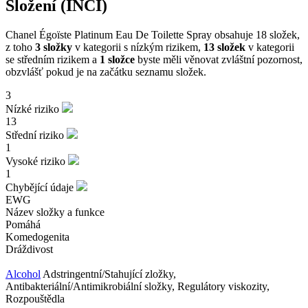
Složení (INCI)
Chanel Égoïste Platinum Eau De Toilette Spray obsahuje 18 složek,
z toho
3 složky
v kategorii s nízkým rizikem,
13 složek
v kategorii
se středním rizikem a
1 složce
byste měli věnovat zvláštní pozornost,
obzvlášť pokud je na začátku seznamu složek.
3
Nízké riziko
13
Střední riziko
1
Vysoké riziko
1
Chybějící údaje
EWG
Název složky a funkce
Pomáhá
Komedogenita
Dráždivost
Alcohol
Adstringentní/Stahující zložky,
Antibakteriální/Antimikrobiální složky, Regulátory viskozity,
Rozpouštědla