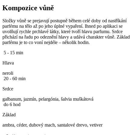
Kompozice vůně
Složky vůně se prejavují postupně během celé doby od nastříkání
parfému na tělo až po jeho úplné vypaření. Ihned po aplikaci se
uvolňují rychle prchlavé látky, které tvoří hlavu parfumu. Srdce
přichází na řadu po odeznění hlavy a udává charakter vůně. Základ
parfému je to co voní nejdéle – několik hodin.
5 - 15 min
Hlava
neroli
20 - 60 min
Srdce
galbanum, jazmín, pelargónia, šalvia muškátová
do 6 hod
Základ
ambra, céder, dubový mach, santalové drevo, vetiver