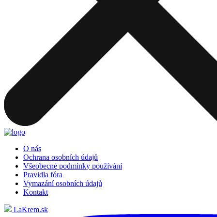
O nás
Ochrana osobních údajů
Všeobecné podmínky používání
Pravidla fóra
Vymazání osobních údajů
Kontakt
LaKrem.sk