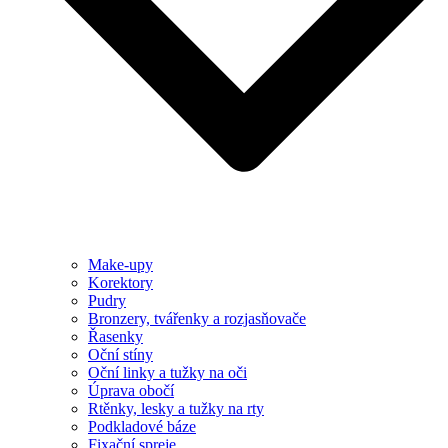
Make-upy
Korektory
Pudry
Bronzery, tvářenky a rozjasňovače
Řasenky
Oční stíny
Oční linky a tužky na oči
Úprava obočí
Rtěnky, lesky a tužky na rty
Podkladové báze
Fixační spreje