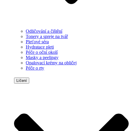
Odličování a čištění
Tonery a spreje na tvář
Pleťové séra
Hydratace pleti
Péče o oční okolí
Masky a peelingy
Opalovací krémy na obličej
Péče o rty
Líčení