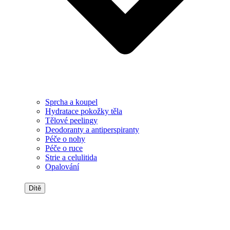
Sprcha a koupel
Hydratace pokožky těla
Tělové peelingy
Deodoranty a antiperspiranty
Péče o nohy
Péče o ruce
Strie a celulitida
Opalování
Dítě