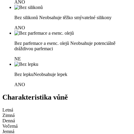
ANO
Bez silikonů
Neobsahuje těžko smývatelné silikony
ANO
Bez parfemace a esenc. olejů
Neobsahuje potenciálně
dráždivou parfemaci
NE
Bez lepku
Neobsahuje lepek
ANO
Charakteristika vůně
Letná
Zimná
Denná
Večerná
Jemná