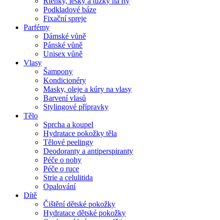
Rtěnky, lesky a tužky na rty
Podkladové báze
Fixační spreje
Parfémy
Dámské vůně
Pánské vůně
Unisex vůně
Vlasy
Šampony
Kondicionéry
Masky, oleje a kúry na vlasy
Barvení vlasů
Stylingové přípravky
Tělo
Sprcha a koupel
Hydratace pokožky těla
Tělové peelingy
Deodoranty a antiperspiranty
Péče o nohy
Péče o ruce
Strie a celulitida
Opalování
Dítě
Čištění dětské pokožky
Hydratace dětské pokožky