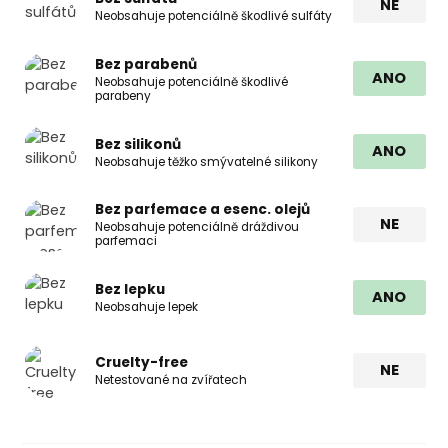
NE
Neobsahuje potenciálně škodlivé sulfáty
Bez parabenů
ANO
Neobsahuje potenciálně škodlivé
parabeny
Bez silikonů
ANO
Neobsahuje těžko smývatelné silikony
Bez parfemace a esenc. olejů
NE
Neobsahuje potenciálně dráždivou
parfemaci
Bez lepku
ANO
Neobsahuje lepek
Cruelty-free
NE
Netestované na zvířatech