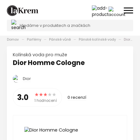
Domov
Parfémy
Pánské vůně
Pánské kolínské vody
Dior Homme Cologne
kolínská voda pro muže
Dior Homme Cologne
Dior
3.0
0 recenzí
1 hodnocení