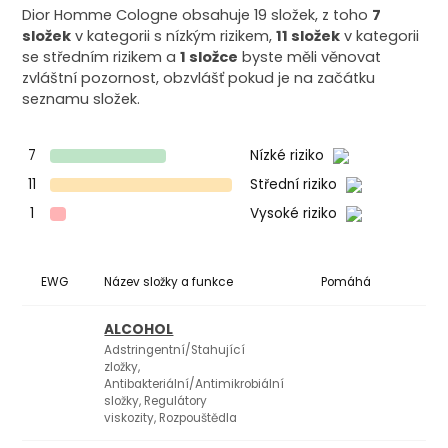
Dior Homme Cologne obsahuje 19 složek, z toho
7
složek
v kategorii s nízkým rizikem,
11 složek
v kategorii
se středním rizikem a
1 složce
byste měli věnovat
zvláštní pozornost, obzvlášť pokud je na začátku
seznamu složek.
7
Nízké riziko
11
Střední riziko
1
Vysoké riziko
EWG
Název složky a funkce
Pomáhá
Ko
ALCOHOL
Adstringentní/Stahující
zložky,
Antibakteriální/Antimikrobiální
složky, Regulátory
viskozity, Rozpouštědla