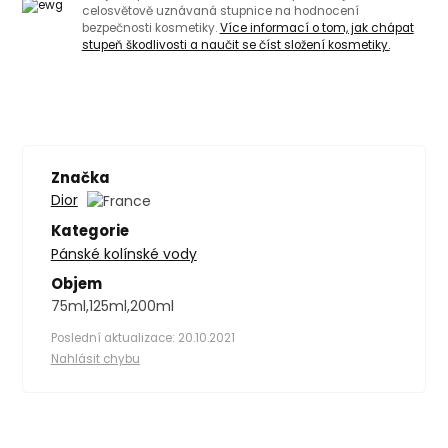
celosvětově uznávaná stupnice na hodnocení
bezpečnosti kosmetiky.
Více informací o tom, jak chápat
stupeň škodlivosti a naučit se číst složení kosmetiky.
Značka
Dior
Kategorie
Pánské kolínské vody
Objem
75ml,125ml,200ml
Poslední aktualizace: 20.10.2021
Nahlásit chybu