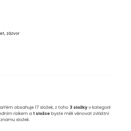
t, zázvor
rfém obsahuje 17 složek, z toho
3 složky
v kategorii
ředním rizikem a
1 složce
byste měli věnovat zvláštní
eznamu složek.