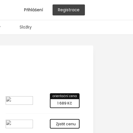
Přihlášení
Registrace
y
Složky
orientační cena
1 689 Kč
Zjistit cenu