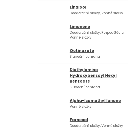
Linalool
Deodorační složky, Vonné složky
Limonene
Deodorační složky, Rozpouštědla,
Vonné složky
Octinoxate
Sluneční ochrana
Diethylamino
Hydroxybenzoyl Hexyl
Benzoate
Sluneční ochrana
Alpha-Isomethyl Ionone
Vonné složky
Farnesol
Deodorační složky, Vonné složky