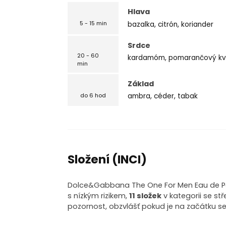
Hlava
bazalka, citrón, koriander
5 - 15 min
Srdce
20 - 60
kardamóm, pomarančový kve
min
Základ
ambra, céder, tabak
do 6 hod
Složení (INCI)
Dolce&Gabbana The One For Men Eau de Pa
s nízkým rizikem,
11 složek
v kategorii se st
pozornost, obzvlášť pokud je na začátku s