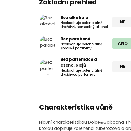
Základní přehled
Bez alkoholu
NE
Neobsahuje potenciálně
dráždivý, nemastný alkohol
Bez parabenů
ANO
Neobsahuje potenciálně
škodlivé parabeny
Bez parfemace a
esenc. olejů
NE
Neobsahuje potenciálně
dráždivou parfemaci
Charakteristika vůně
Hlavní charakteristikou Dolce&Gabbana Th
ktorou doplňuje kořeněná, tuberózová a a