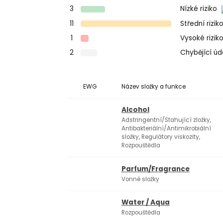
3
Nízké riziko
11
Střední rizik
1
Vysoké rizik
2
Chybějící ú
EWG
Název složky a funkce
Alcohol
Adstringentní/Stahující zložky,
Antibakteriální/Antimikrobiální
složky, Regulátory viskozity,
Rozpouštědla
Parfum/Fragrance
Vonné složky
Water / Aqua
Rozpouštědla