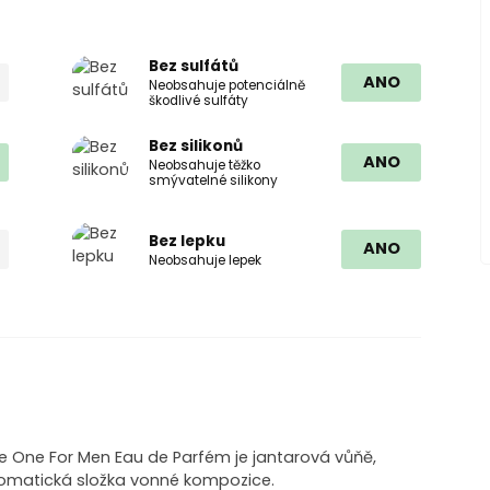
Bez sulfátů
ANO
Neobsahuje potenciálně
škodlivé sulfáty
Bez silikonů
ANO
Neobsahuje těžko
smývatelné silikony
Bez lepku
ANO
Neobsahuje lepek
e One For Men Eau de Parfém je jantarová vůňě,
romatická složka vonné kompozice.