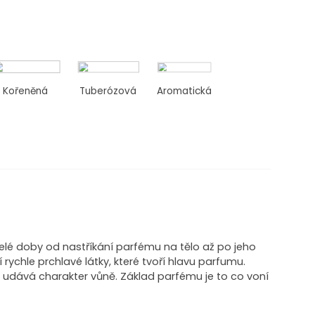
Kořeněná
Tuberózová
Aromatická
elé doby od nastříkání parfému na tělo až po jeho
í rychle prchlavé látky, které tvoří hlavu parfumu.
a udává charakter vůně. Základ parfému je to co voní