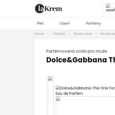
Pleť
Líčení
Parfémy
Domov
Parfémy
Pánské vůně
Pánské p
Parfémovaná voda pro muže
Dolce&Gabbana Th