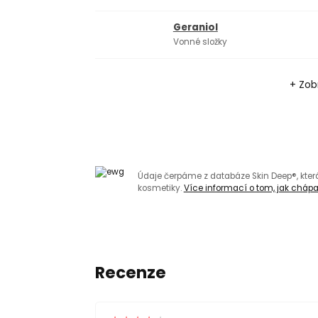
Geraniol
Vonné složky
+ Zobr
Údaje čerpáme z databáze Skin Deep®, kte
kosmetiky.
Více informací o tom, jak chápat
Recenze