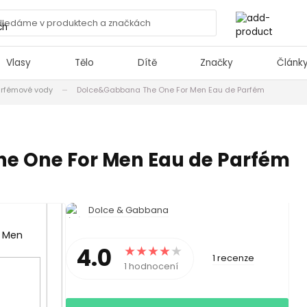
Vlasy
Tělo
Dítě
Značky
Článk
arfémové vody
Dolce&Gabbana The One For Men Eau de Parfém
e One For Men Eau de Parfém
Dolce & Gabbana
4.0
1 recenze
1 hodnocení