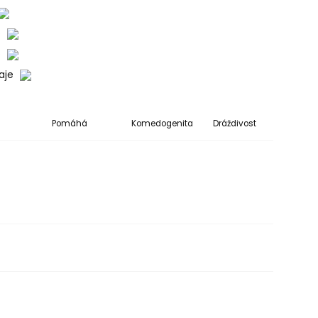
o
o
daje
Pomáhá
Komedogenita
Dráždivost