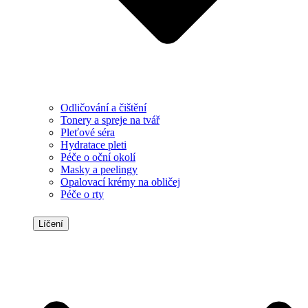
Odličování a čištění
Tonery a spreje na tvář
Pleťové séra
Hydratace pleti
Péče o oční okolí
Masky a peelingy
Opalovací krémy na obličej
Péče o rty
Líčení