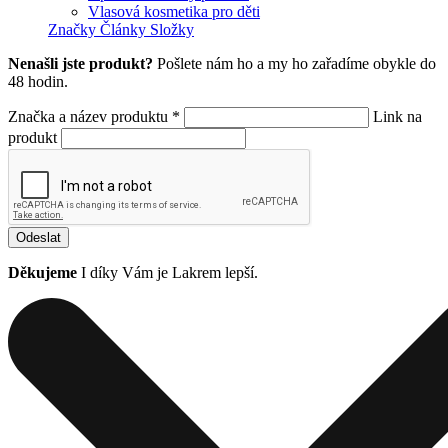
Vlasová kosmetika pro děti
Značky
Články
Složky
Nenašli jste produkt?
Pošlete nám ho a my ho zařadíme obykle do
48 hodin.
Značka a název produktu *
Link na
produkt
Odeslat
Děkujeme
I díky Vám je Lakrem lepší.