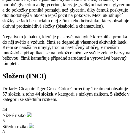
podobě glycerinu a diglycerinu, který je „velkým bratrem“ glycerinu
a do pokožky proniká pomaleji než glycerin, díky čemuž poskytuje
dlouhodobější vlhkost a lepší pocit na pokožce. Mezi uklidňující
složky se řadí i esenciální olej z římského heřmánku, který obsahuje
aktivní protizánětlivé složky (bisabolol a chamazulen).
Negativem je balení, které je plastové, náchylné k rozbití a proniká
do něj světlo a vzduch, čímž se degradují vlastnosti aktivních látek.
Krém se nanáší na umytý, trochu navlhčený obličej, v menším
množství a při aplikaci se na pokožce mění ze světle zelené barvy na
béžovou, čímž kamufluje případné zarudnutí a vyrovnává barevný
tón pleti.
Složení (INCI)
Dr.Jart+ Cicapair Tiger Grass Color Correcting Treatment obsahuje
57 složek, z toho
44 složek
v kategorii s nízkým rizikem,
5 složek
v
kategorii se středním rizikem.
44
Nízké riziko
5
Střední riziko
8