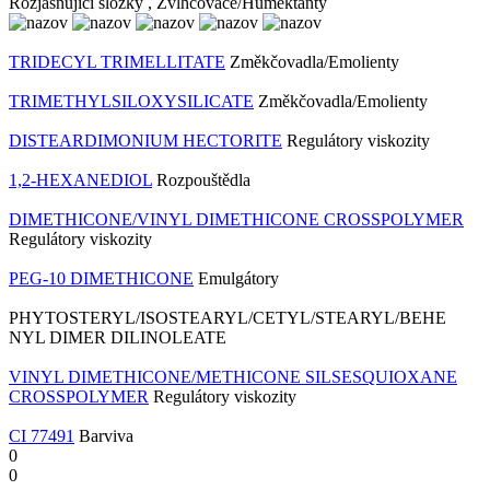
Rozjasňující složky , Zvlhčovače/Humektanty
TRIDECYL TRIMELLITATE
Změkčovadla/Emolienty
TRIMETHYLSILOXYSILICATE
Změkčovadla/Emolienty
DISTEARDIMONIUM HECTORITE
Regulátory viskozity
1,2-HEXANEDIOL
Rozpouštědla
DIMETHICONE/VINYL DIMETHICONE CROSSPOLYMER
Regulátory viskozity
PEG-10 DIMETHICONE
Emulgátory
PHYTOSTERYL/ISOSTEARYL/CETYL/STEARYL/BEHE
NYL DIMER DILINOLEATE
VINYL DIMETHICONE/METHICONE SILSESQUIOXANE
CROSSPOLYMER
Regulátory viskozity
CI 77491
Barviva
0
0