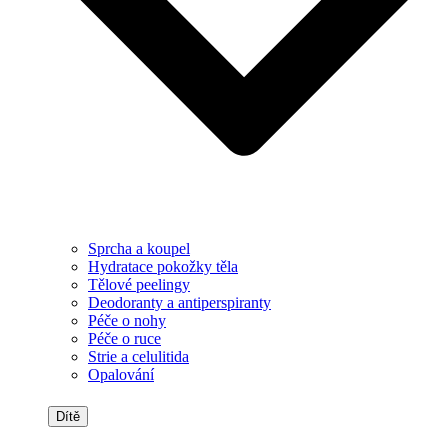
Sprcha a koupel
Hydratace pokožky těla
Tělové peelingy
Deodoranty a antiperspiranty
Péče o nohy
Péče o ruce
Strie a celulitida
Opalování
Dítě