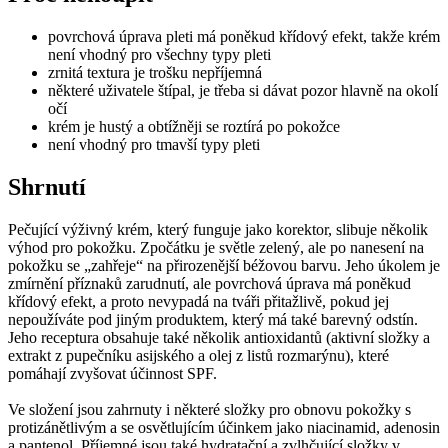
povrchová úprava pleti má poněkud křídový efekt, takže krém
není vhodný pro všechny typy pleti
zrnitá textura je trošku nepříjemná
některé uživatele štípal, je třeba si dávat pozor hlavně na okolí
očí
krém je hustý a obtížněji se roztírá po pokožce
není vhodný pro tmavší typy pleti
Shrnutí
Pečující výživný krém, který funguje jako korektor, slibuje několik
výhod pro pokožku. Zpočátku je světle zelený, ale po nanesení na
pokožku se „zahřeje“ na přirozenější béžovou barvu. Jeho úkolem je
zmírnění příznaků zarudnutí, ale povrchová úprava má poněkud
křídový efekt, a proto nevypadá na tváři přitažlivě, pokud jej
nepoužíváte pod jiným produktem, který má také barevný odstín.
Jeho receptura obsahuje také několik antioxidantů (aktivní složky a
extrakt z pupečníku asijského a olej z listů rozmarýnu), které
pomáhají zvyšovat účinnost SPF.
Ve složení jsou zahrnuty i některé složky pro obnovu pokožky s
protizánětlivým a se osvětlujícím účinkem jako niacinamid, adenosin
a pantenol. Příjemné jsou také hydratační a zvlhčující složky v