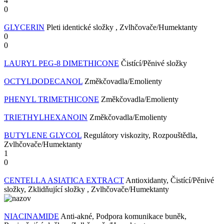
4
0
GLYCERIN
Pleti identické složky , Zvlhčovače/Humektanty
0
0
LAURYL PEG-8 DIMETHICONE
Čistící/Pěnivé složky
OCTYLDODECANOL
Změkčovadla/Emolienty
PHENYL TRIMETHICONE
Změkčovadla/Emolienty
TRIETHYLHEXANOIN
Změkčovadla/Emolienty
BUTYLENE GLYCOL
Regulátory viskozity, Rozpouštědla,
Zvlhčovače/Humektanty
1
0
CENTELLA ASIATICA EXTRACT
Antioxidanty, Čistící/Pěnivé
složky, Zklidňující složky , Zvlhčovače/Humektanty
NIACINAMIDE
Anti-akné, Podpora komunikace buněk,