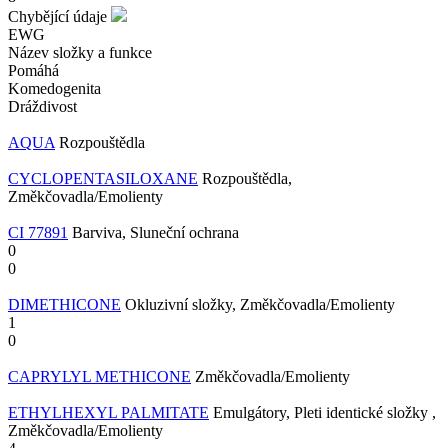
Chybějící údaje
EWG
Název složky a funkce
Pomáhá
Komedogenita
Dráždivost
AQUA
Rozpouštědla
CYCLOPENTASILOXANE
Rozpouštědla,
Změkčovadla/Emolienty
CI 77891
Barviva, Sluneční ochrana
0
0
DIMETHICONE
Okluzivní složky, Změkčovadla/Emolienty
1
0
CAPRYLYL METHICONE
Změkčovadla/Emolienty
ETHYLHEXYL PALMITATE
Emulgátory, Pleti identické složky ,
Změkčovadla/Emolienty