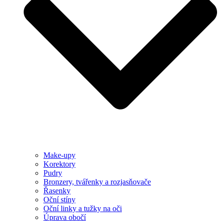
Make-upy
Korektory
Pudry
Bronzery, tvářenky a rozjasňovače
Řasenky
Oční stíny
Oční linky a tužky na oči
Úprava obočí