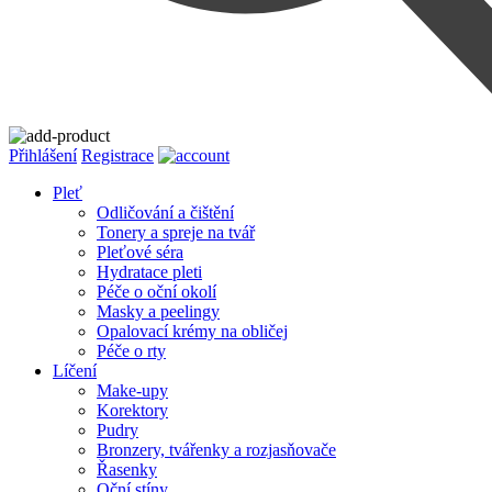
Přihlášení
Registrace
Pleť
Odličování a čištění
Tonery a spreje na tvář
Pleťové séra
Hydratace pleti
Péče o oční okolí
Masky a peelingy
Opalovací krémy na obličej
Péče o rty
Líčení
Make-upy
Korektory
Pudry
Bronzery, tvářenky a rozjasňovače
Řasenky
Oční stíny