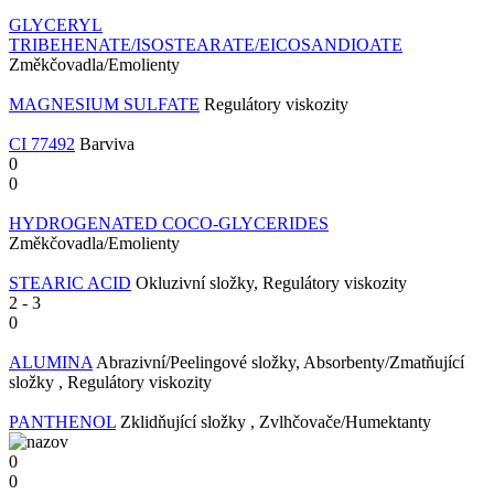
GLYCERYL
TRIBEHENATE/ISOSTEARATE/EICOSANDIOATE
Změkčovadla/Emolienty
MAGNESIUM SULFATE
Regulátory viskozity
CI 77492
Barviva
0
0
HYDROGENATED COCO-GLYCERIDES
Změkčovadla/Emolienty
STEARIC ACID
Okluzivní složky, Regulátory viskozity
2
-
3
0
ALUMINA
Abrazivní/Peelingové složky, Absorbenty/Zmatňující
složky , Regulátory viskozity
PANTHENOL
Zklidňující složky , Zvlhčovače/Humektanty
0
0