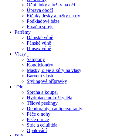
Oční linky a tužky na oči
Úprava obočí
Rtěnky, lesky a tužky na rty
Podkladové báze
Fixační spreje
Parfémy
Dámské vůně
Pánské vůně
Unisex vůně
Vlasy
Šampony
Kondicionéry
Masky, oleje a kúry na vlasy
Barvení vlasů
Stylingové přípravky
Tělo
Sprcha a koupel
Hydratace pokožky těla
Tělové peelingy
Deodoranty a antiperspiranty
Péče o nohy
Péče o ruce
Strie a celulitida
Opalování
Dítě