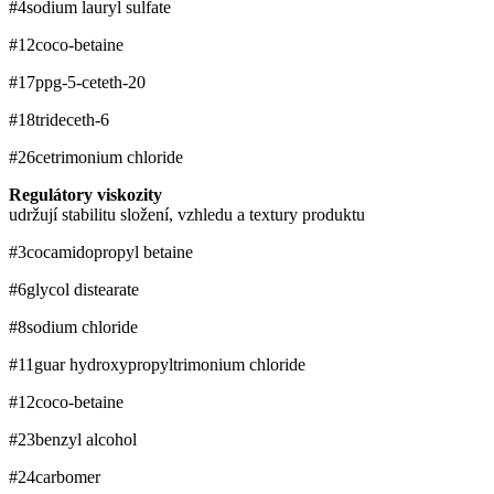
#4
sodium lauryl sulfate
#12
coco-betaine
#17
ppg-5-ceteth-20
#18
trideceth-6
#26
cetrimonium chloride
Regulátory viskozity
udržují stabilitu složení, vzhledu a textury produktu
#3
cocamidopropyl betaine
#6
glycol distearate
#8
sodium chloride
#11
guar hydroxypropyltrimonium chloride
#12
coco-betaine
#23
benzyl alcohol
#24
carbomer