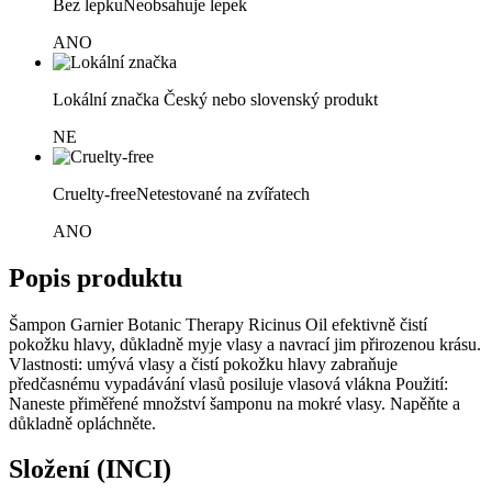
Bez lepku
Neobsahuje lepek
ANO
Lokální značka
Český nebo slovenský produkt
NE
Cruelty-free
Netestované na zvířatech
ANO
Popis produktu
Šampon Garnier Botanic Therapy Ricinus Oil efektivně čistí
pokožku hlavy, důkladně myje vlasy a navrací jim přirozenou krásu.
Vlastnosti: umývá vlasy a čistí pokožku hlavy zabraňuje
předčasnému vypadávání vlasů posiluje vlasová vlákna Použití:
Naneste přiměřené množství šamponu na mokré vlasy. Napěňte a
důkladně opláchněte.
Složení (INCI)