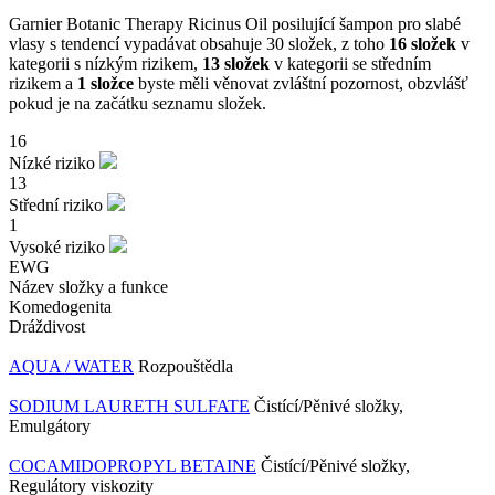
Garnier Botanic Therapy Ricinus Oil posilující šampon pro slabé
vlasy s tendencí vypadávat obsahuje 30 složek, z toho
16 složek
v
kategorii s nízkým rizikem,
13 složek
v kategorii se středním
rizikem a
1 složce
byste měli věnovat zvláštní pozornost, obzvlášť
pokud je na začátku seznamu složek.
16
Nízké riziko
13
Střední riziko
1
Vysoké riziko
EWG
Název složky a funkce
Komedogenita
Dráždivost
AQUA / WATER
Rozpouštědla
SODIUM LAURETH SULFATE
Čistící/Pěnivé složky,
Emulgátory
COCAMIDOPROPYL BETAINE
Čistící/Pěnivé složky,
Regulátory viskozity