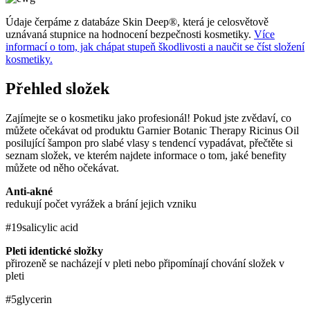
Údaje čerpáme z databáze Skin Deep®, která je celosvětově
uznávaná stupnice na hodnocení bezpečnosti kosmetiky.
Více
informací o tom, jak chápat stupeň škodlivosti a naučit se číst složení
kosmetiky.
Přehled složek
Zajímejte se o kosmetiku jako profesionál! Pokud jste zvědaví, co
můžete očekávat od produktu Garnier Botanic Therapy Ricinus Oil
posilující šampon pro slabé vlasy s tendencí vypadávat, přečtěte si
seznam složek, ve kterém najdete informace o tom, jaké benefity
můžete od něho očekávat.
Anti-akné
redukují počet vyrážek a brání jejich vzniku
#19
salicylic acid
Pleti identické složky
přirozeně se nacházejí v pleti nebo připomínají chování složek v
pleti
#5
glycerin