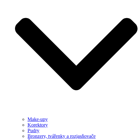
Make-upy
Korektory
Pudry
Bronzery, tvářenky a rozjasňovače