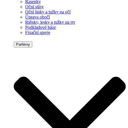
Řasenky
Oční stíny
Oční linky a tužky na oči
Úprava obočí
Rtěnky, lesky a tužky na rty
Podkladové báze
Fixační spreje
Parfémy