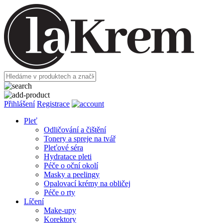
Přihlášení
Registrace
Pleť
Odličování a čištění
Tonery a spreje na tvář
Pleťové séra
Hydratace pleti
Péče o oční okolí
Masky a peelingy
Opalovací krémy na obličej
Péče o rty
Líčení
Make-upy
Korektory