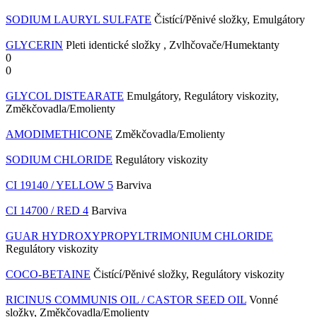
SODIUM LAURYL SULFATE
Čistící/Pěnivé složky, Emulgátory
GLYCERIN
Pleti identické složky , Zvlhčovače/Humektanty
0
0
GLYCOL DISTEARATE
Emulgátory, Regulátory viskozity,
Změkčovadla/Emolienty
AMODIMETHICONE
Změkčovadla/Emolienty
SODIUM CHLORIDE
Regulátory viskozity
CI 19140 / YELLOW 5
Barviva
CI 14700 / RED 4
Barviva
GUAR HYDROXYPROPYLTRIMONIUM CHLORIDE
Regulátory viskozity
COCO-BETAINE
Čistící/Pěnivé složky, Regulátory viskozity
RICINUS COMMUNIS OIL / CASTOR SEED OIL
Vonné
složky, Změkčovadla/Emolienty