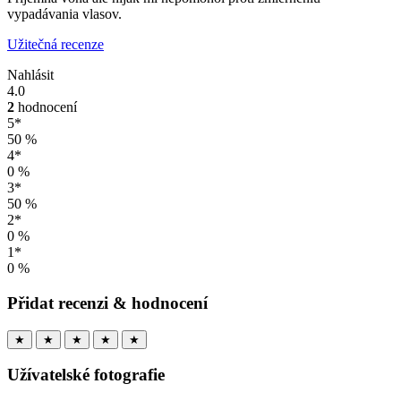
vypadávania vlasov.
Užitečná recenze
Nahlásit
4.0
2
hodnocení
5*
50 %
4*
0 %
3*
50 %
2*
0 %
1*
0 %
Přidat recenzi & hodnocení
★
★
★
★
★
Užívatelské fotografie