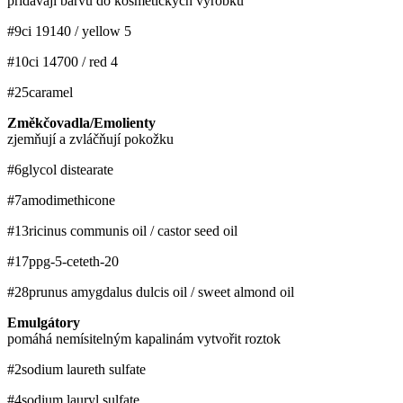
přidávají barvu do kosmetických výrobků
#9
ci 19140 / yellow 5
#10
ci 14700 / red 4
#25
caramel
Změkčovadla/Emolienty
zjemňují a zvláčňují pokožku
#6
glycol distearate
#7
amodimethicone
#13
ricinus communis oil / castor seed oil
#17
ppg-5-ceteth-20
#28
prunus amygdalus dulcis oil / sweet almond oil
Emulgátory
pomáhá nemísitelným kapalinám vytvořit roztok
#2
sodium laureth sulfate
#4
sodium lauryl sulfate