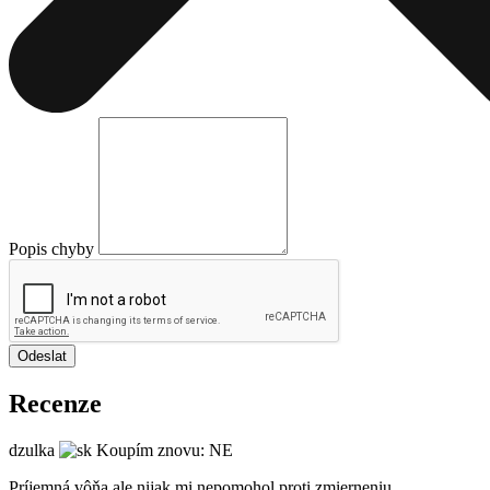
Popis chyby
Odeslat
Recenze
dzulka
Koupím znovu: NE
Príjemná vôňa ale nijak mi nepomohol proti zmierneniu