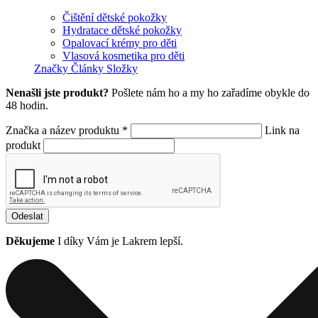
Čištění dětské pokožky
Hydratace dětské pokožky
Opalovací krémy pro děti
Vlasová kosmetika pro děti
Značky
Články
Složky
Nenašli jste produkt?
Pošlete nám ho a my ho zařadíme obykle do
48 hodin.
Značka a název produktu *
Link na
produkt
Odeslat
Děkujeme
I díky Vám je Lakrem lepší.