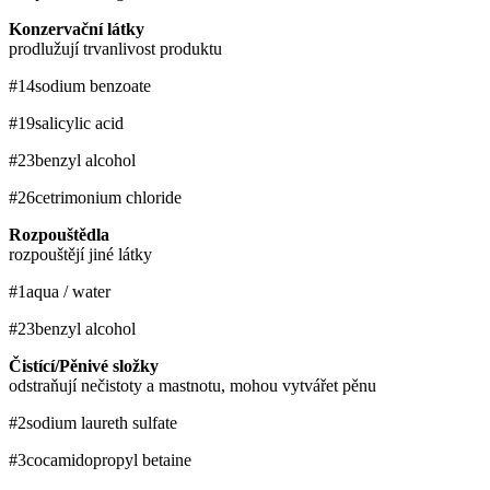
Konzervační látky
prodlužují trvanlivost produktu
#14
sodium benzoate
#19
salicylic acid
#23
benzyl alcohol
#26
cetrimonium chloride
Rozpouštědla
rozpouštějí jiné látky
#1
aqua / water
#23
benzyl alcohol
Čistící/Pěnivé složky
odstraňují nečistoty a mastnotu, mohou vytvářet pěnu
#2
sodium laureth sulfate
#3
cocamidopropyl betaine