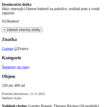
Deodorační složky
látky omezující činnost bakterií na pokožce, rozklad potu a vznik
zápachu
#22
linalool
+ Zobrazit všechny složky
Značka
Garnier
Kategorie
Šampony na vlasy
Objem
250 ml, 400 ml
Poslední aktualizace: 11.11.2021
Nahlásit chybu
Nahlásit chybu:
Garnier Botanic Therapy Ricinus Oil posilující