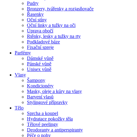
Pudry
Bronzery, tvářenky a rozjasňovače
Řasenky
Oční stíny
Oční linky a tužky na oči
Úprava obočí
Rtěnky, lesky a tužky na rty
Podkladové báze
Fixační spreje
Parfémy
Dámské vůně
Pánské vůně
Unisex vůně
Vlasy
Šampony
Kondicionéry
Masky, oleje a kúry na vlasy
Barvení vlasů
Stylingové přípravky
Tělo
Sprcha a koupel
Hydratace pokožky těla
Tělové peelingy
Deodoranty a antiperspiranty
Péče o nohy