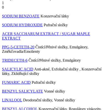
1
0
SODIUM BENZOATE
Konzervační látky
SODIUM HYDROXIDE
Pufrační složky
ACER SACCHARUM EXTRACT / SUGAR MAPLE
EXTRACT
PPG-5-CETETH-20
Čistící/Pěnivé složky, Emulgátory,
Změkčovadla/Emolienty
TRIDECETH-6
Čistící/Pěnivé složky, Emulgátory
SALICYLIC ACID
Anti-akné, Exfoliační složky , Konzervační
látky, Zklidňující složky
FUMARIC ACID
Pufrační složky
BENZYL SALICYLATE
Vonné složky
LINALOOL
Deodorační složky, Vonné složky
BENZYL ALCOHOL
Konzervační látky, Regulátory viskozity,