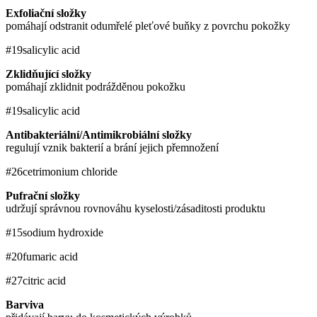
Exfoliační složky
pomáhají odstranit odumřelé pleťové buňky z povrchu pokožky
#19
salicylic acid
Zklidňující složky
pomáhají zklidnit podrážděnou pokožku
#19
salicylic acid
Antibakteriální/Antimikrobiální složky
regulují vznik bakterií a brání jejich přemnožení
#26
cetrimonium chloride
Pufrační složky
udržují správnou rovnováhu kyselosti/zásaditosti produktu
#15
sodium hydroxide
#20
fumaric acid
#27
citric acid
Barviva