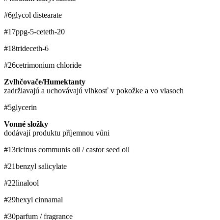
#6
glycol distearate
#17
ppg-5-ceteth-20
#18
trideceth-6
#26
cetrimonium chloride
Zvlhčovače/Humektanty
zadržiavajú a uchovávajú vlhkosť v pokožke a vo vlasoch
#5
glycerin
Vonné složky
dodávají produktu příjemnou vůni
#13
ricinus communis oil / castor seed oil
#21
benzyl salicylate
#22
linalool
#29
hexyl cinnamal
#30
parfum / fragrance