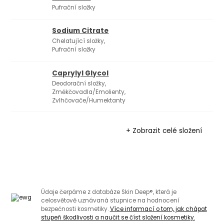
Pufrační složky
Sodium Citrate
Chelatující složky,
Pufrační složky
Caprylyl Glycol
Deodorační složky,
Změkčovadla/Emolienty,
Zvlhčovače/Humektanty
+ Zobrazit celé složení
Údaje čerpáme z databáze Skin Deep®, která je
celosvětově uznávaná stupnice na hodnocení
bezpečnosti kosmetiky.
Více informací o tom, jak chápat
stupeň škodlivosti a naučit se číst složení kosmetiky.