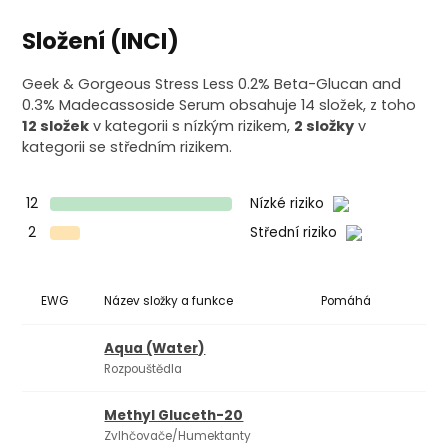
Složení (INCI)
Geek & Gorgeous Stress Less 0.2% Beta-Glucan and
0.3% Madecassoside Serum obsahuje 14 složek, z toho
12 složek
v kategorii s nízkým rizikem,
2 složky
v
kategorii se středním rizikem.
12
Nízké riziko
2
Střední riziko
EWG
Název složky a funkce
Pomáhá
Ko
Aqua (Water)
Rozpouštědla
Methyl Gluceth-20
Zvlhčovače/Humektanty