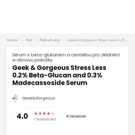
Domov
Pleť
Pleťové séra
Geek & Gorgeous Stress Less 0.2% Beta-Glucan and 0.3% Madecassoside Serum
Sérum s beta-glukanem a centellou pro zklidnění
a obnovu pokožky
Geek & Gorgeous Stress Less
0.2% Beta-Glucan and 0.3%
Madecassoside Serum
Geek&Gorgeous
4.0
4 recenze
7 hodnocení