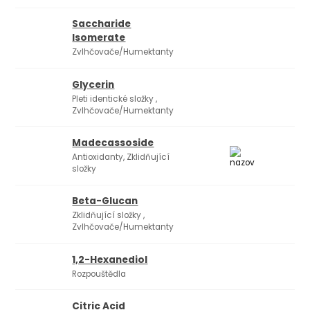
Saccharide
Isomerate
Zvlhčovače/Humektanty
Glycerin
Pleti identické složky ,
Zvlhčovače/Humektanty
Madecassoside
Antioxidanty, Zklidňující
složky
Beta-Glucan
Zklidňující složky ,
Zvlhčovače/Humektanty
1,2-Hexanediol
Rozpouštědla
Citric Acid