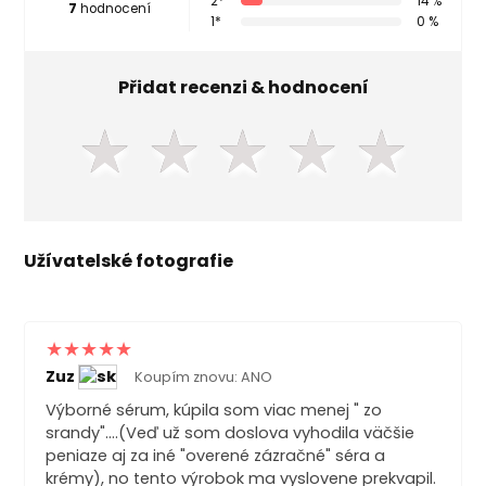
2*
14 %
7
hodnocení
1*
0 %
Přidat recenzi & hodnocení
★
★
★
★
★
Užívatelské fotografie
Zuz
Koupím znovu: ANO
Výborné sérum, kúpila som viac menej " zo
srandy"....(Veď už som doslova vyhodila väčšie
peniaze aj za iné "overené zázračné" séra a
krémy), no tento výrobok ma vyslovene prekvapil.