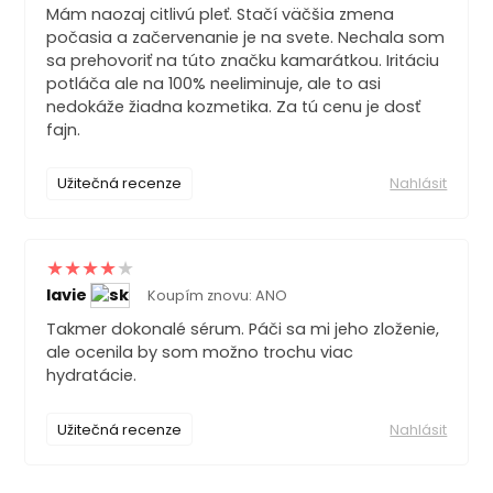
Mám naozaj citlivú pleť. Stačí väčšia zmena
počasia a začervenanie je na svete. Nechala som
sa prehovoriť na túto značku kamarátkou. Iritáciu
potláča ale na 100% neeliminuje, ale to asi
nedokáže žiadna kozmetika. Za tú cenu je dosť
fajn.
Užitečná recenze
Nahlásit
lavie
Koupím znovu: ANO
Takmer dokonalé sérum. Páči sa mi jeho zloženie,
ale ocenila by som možno trochu viac
hydratácie.
Užitečná recenze
Nahlásit