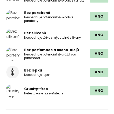
Neobsahuje potenciálně škodlivé sulfáty
Bez parabenů
ANO
Neobsahuje potenciálně škodlivé
parabeny
Bez silikonů
ANO
Neobsahuje těžko smývatelné silikony
Bez parfemace a esenc. olejů
ANO
Neobsahuje potenciálně dráždivou
parfemaci
Bez lepku
ANO
Neobsahuje lepek
Cruelty-free
ANO
Netestované na zvířatech