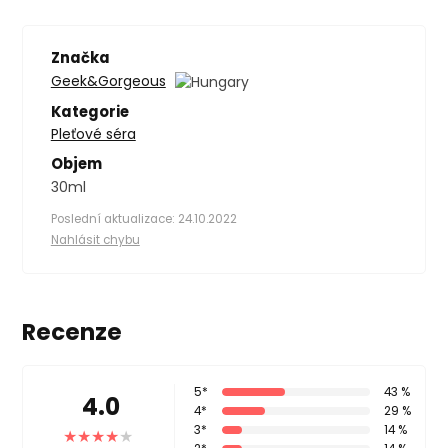
Značka
Geek&Gorgeous
Kategorie
Pleťové séra
Objem
30ml
Poslední aktualizace: 24.10.2022
Nahlásit chybu
Recenze
5*
43 %
4.0
4*
29 %
3*
14 %