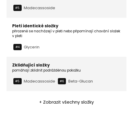
Madecassoside
#5
Pleti identické složky
přirozeně se nacházejí v pleti nebo připomínají chování složek
v pleti
Glycerin
#4
Zklidňující složky
pomáhají zklidnit podrážděnou pokožku
Madecassoside
Beta-Glucan
#5
#6
+ Zobrazit všechny složky