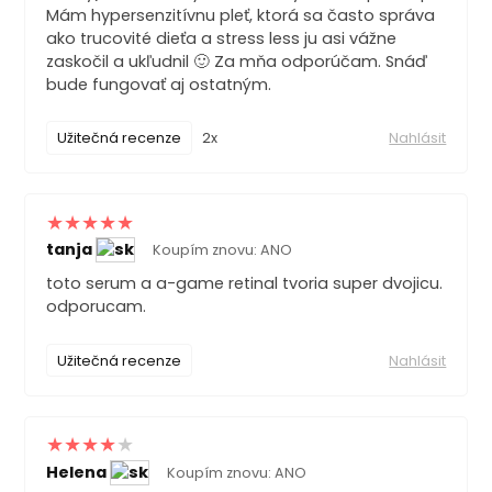
Mám hypersenzitívnu pleť, ktorá sa často správa
ako trucovité dieťa a stress less ju asi vážne
zaskočil a ukľudnil 🙂 Za mňa odporúčam. Snáď
bude fungovať aj ostatným.
Užitečná recenze
2x
Nahlásit
tanja
Koupím znovu: ANO
toto serum a a-game retinal tvoria super dvojicu.
odporucam.
Užitečná recenze
Nahlásit
Helena
Koupím znovu: ANO