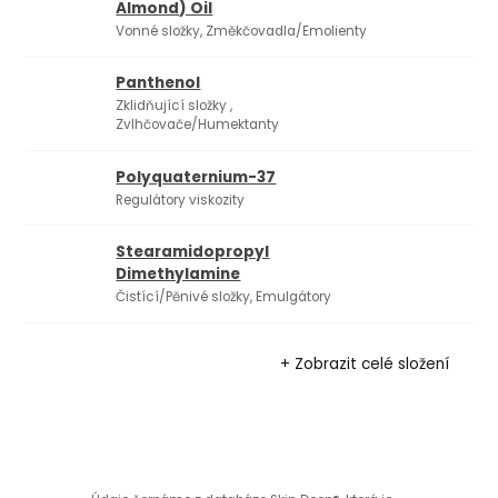
Almond) Oil
Vonné složky, Změkčovadla/Emolienty
Panthenol
Zklidňující složky ,
Zvlhčovače/Humektanty
Polyquaternium-37
Regulátory viskozity
Stearamidopropyl
Dimethylamine
Čistící/Pěnivé složky, Emulgátory
+ Zobrazit celé složení