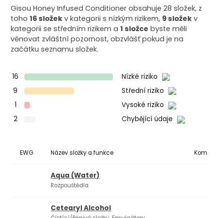
Gisou Honey Infused Conditioner obsahuje 28 složek, z
toho
16 složek
v kategorii s nízkým rizikem,
9 složek
v
kategorii se středním rizikem a
1 složce
byste měli
věnovat zvláštní pozornost, obzvlášť pokud je na
začátku seznamu složek.
16
Nízké riziko
9
Střední riziko
1
Vysoké riziko
2
Chybějící údaje
EWG
Název složky a funkce
Komedo
Aqua (Water)
Rozpouštědla
Cetearyl Alcohol