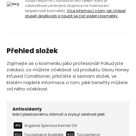
Údaje čerpáme z databáze Skin Deep®, která je
celosvětově uznávaná stupnice na hodnocení
bezpečnosti kosmetiky.
Více informací o tom, jak chápat
stupeň škodlivosti a naučit se číst složení kosmetiky.
Přehled složek
Zajímejte se o kosmetiku jako profesionál! Pokud jste
zvědaví, co můžete očekávat od produktu Gisou Honey
Infused Conditioner, přečtěte si seznam složek, ve
kterém najdete informace o tom, jaké benefity můžete
od něho očekávat.
Antioxidanty
brání předčasnému stárnutí a zvyšují odolnost pleti
Argania Spinosa Kernel Oil
#19
Tocopheryl Acetate
Tocopherol
#22
#25