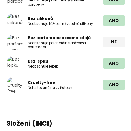
Neobsahuje potenciálně škodlivé
parabeny
Bez silikonů
ANO
Neobsahuje těžko smývatelné silikony
Bez parfemace a esenc. olejů
NE
Neobsahuje potenciálně dráždivou
parfemaci
Bez lepku
ANO
Neobsahuje lepek
Cruelty-free
ANO
Netestované na zvířatech
Složení (INCI)