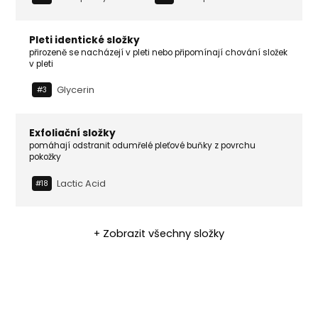
Pleti identické složky
přirozeně se nacházejí v pleti nebo připomínají chování složek
v pleti
Glycerin
#3
Exfoliační složky
pomáhají odstranit odumřelé pleťové buňky z povrchu
pokožky
Lactic Acid
#18
+ Zobrazit všechny složky