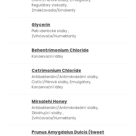
Čistící/Pěnivé složky, Emulgátory,
2
Regulátory viskozity,
Změkčovadla/Emolienty
Glycerin
Pleti identické složky ,
Zvlhčovače/Humektanty
Behentrimonium Chloride
Konzervační látky
Cetrimonium Chloride
Antibakteriální/Antimikrobiální složky,
Čistící/Pěnivé složky, Emulgátory,
Konzervační látky
Mirsalehi Honey
Antibakteriální/Antimikrobiální složky,
Zklidňující složky ,
Zvlhčovače/Humektanty
Prunus Amygdalus Dulcis (Sweet