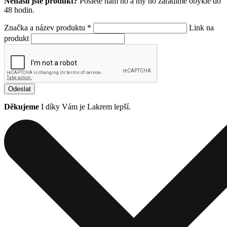
Nenašli jste produkt?
Pošlete nám ho a my ho zařadíme obykle do
48 hodin.
Značka a název produktu *
Link na
produkt
Odeslat
Děkujeme
I díky Vám je Lakrem lepší.