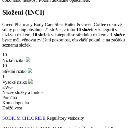
dokonalou hebkost. Potom důkladně opláchněte.
Složení (INCI)
Green Pharmacy Body Care Shea Butter & Green Coffee cukrově
solný peeling obsahuje 21 složek, z toho
10 složek
v kategorii s
nízkým rizikem,
10 složek
v kategorii se středním rizikem a
1 složce
byste měli věnovat zvláštní pozornost, obzvlášť pokud je na začátku
seznamu složek.
10
Nízké riziko
10
Střední riziko
1
Vysoké riziko
EWG
Název složky a funkce
Pomáhá
Komedogenita
Dráždivost
SODIUM CHLORIDE
Regulátory viskozity