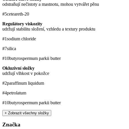
odstraňují nečistoty a mastnotu, mohou vytvářet pěnu
#5
ceteareth-20
Regulátory viskozity
udržují stabilitu složení, vzhledu a textury produktu
#1
sodium chloride
#7
silica
#10
butyrospermum parkii butter
Okluzivní složky
udržují vlhkost v pokožce
#2
paraffinum liquidum
#4
petrolatum
#10
butyrospermum parkii butter
+ Zobrazit všechny složky
Značka