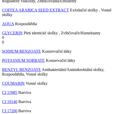
Regulátory viskozity, Změkčovadla/Emolienty
COFFEA ARABICA SEED EXTRACT
Exfoliační složky , Vonné
složky
AQUA
Rozpouštědla
GLYCERIN
Pleti identické složky , Zvlhčovače/Humektanty
0
0
SODIUM BENZOATE
Konzervační látky
POTASSIUM SORBATE
Konzervační látky
BENZYL BENZOATE
Antibakteriální/Antimikrobiální složky,
Rozpouštědla, Vonné složky
COUMARIN
Vonné složky
CI 15985
Barviva
CI 19140
Barviva
CI 17200
Barviva