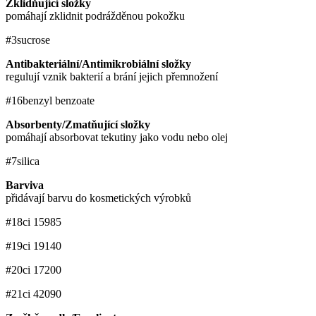
Zklidňující složky
pomáhají zklidnit podrážděnou pokožku
#3
sucrose
Antibakteriální/Antimikrobiální složky
regulují vznik bakterií a brání jejich přemnožení
#16
benzyl benzoate
Absorbenty/Zmatňující složky
pomáhají absorbovat tekutiny jako vodu nebo olej
#7
silica
Barviva
přidávají barvu do kosmetických výrobků
#18
ci 15985
#19
ci 19140
#20
ci 17200
#21
ci 42090