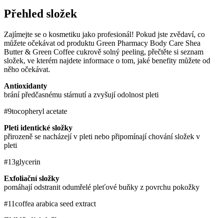
Přehled složek
Zajímejte se o kosmetiku jako profesionál! Pokud jste zvědaví, co
můžete očekávat od produktu Green Pharmacy Body Care Shea
Butter & Green Coffee cukrově solný peeling, přečtěte si seznam
složek, ve kterém najdete informace o tom, jaké benefity můžete od
něho očekávat.
Antioxidanty
brání předčasnému stárnutí a zvyšují odolnost pleti
#9
tocopheryl acetate
Pleti identické složky
přirozeně se nacházejí v pleti nebo připomínají chování složek v
pleti
#13
glycerin
Exfoliační složky
pomáhají odstranit odumřelé pleťové buňky z povrchu pokožky
#11
coffea arabica seed extract