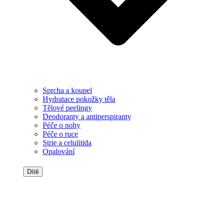
Sprcha a koupel
Hydratace pokožky těla
Tělové peelingy
Deodoranty a antiperspiranty
Péče o nohy
Péče o ruce
Strie a celulitida
Opalování
Dítě