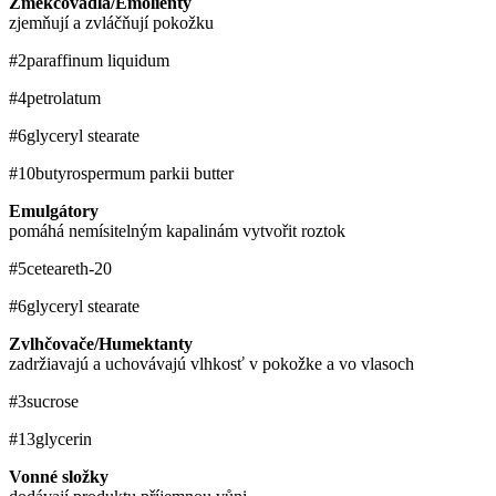
Změkčovadla/Emolienty
zjemňují a zvláčňují pokožku
#2
paraffinum liquidum
#4
petrolatum
#6
glyceryl stearate
#10
butyrospermum parkii butter
Emulgátory
pomáhá nemísitelným kapalinám vytvořit roztok
#5
ceteareth-20
#6
glyceryl stearate
Zvlhčovače/Humektanty
zadržiavajú a uchovávajú vlhkosť v pokožke a vo vlasoch
#3
sucrose
#13
glycerin
Vonné složky