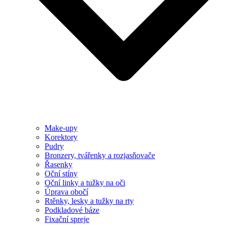
Make-upy
Korektory
Pudry
Bronzery, tvářenky a rozjasňovače
Řasenky
Oční stíny
Oční linky a tužky na oči
Úprava obočí
Rtěnky, lesky a tužky na rty
Podkladové báze
Fixační spreje