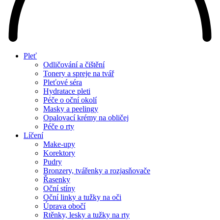
Pleť
Odličování a čištění
Tonery a spreje na tvář
Pleťové séra
Hydratace pleti
Péče o oční okolí
Masky a peelingy
Opalovací krémy na obličej
Péče o rty
Líčení
Make-upy
Korektory
Pudry
Bronzery, tvářenky a rozjasňovače
Řasenky
Oční stíny
Oční linky a tužky na oči
Úprava obočí
Rtěnky, lesky a tužky na rty