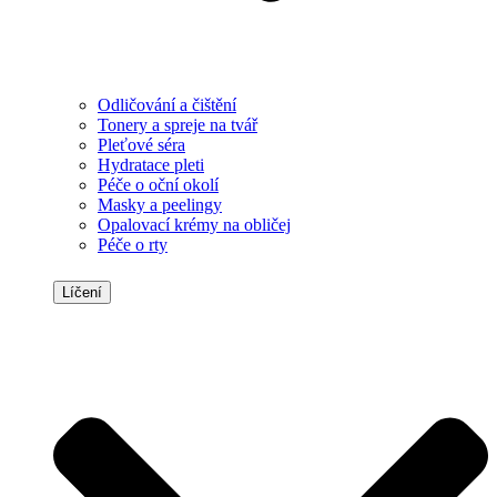
Odličování a čištění
Tonery a spreje na tvář
Pleťové séra
Hydratace pleti
Péče o oční okolí
Masky a peelingy
Opalovací krémy na obličej
Péče o rty
Líčení