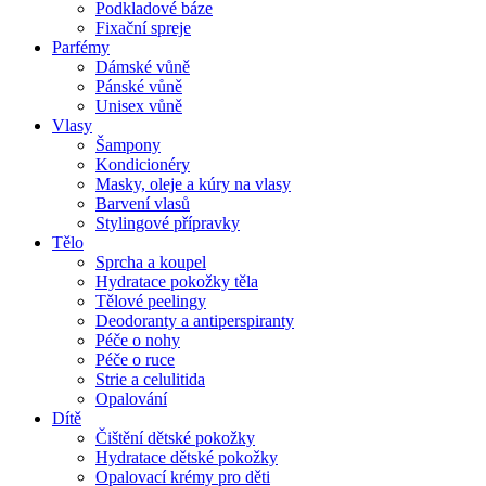
Podkladové báze
Fixační spreje
Parfémy
Dámské vůně
Pánské vůně
Unisex vůně
Vlasy
Šampony
Kondicionéry
Masky, oleje a kúry na vlasy
Barvení vlasů
Stylingové přípravky
Tělo
Sprcha a koupel
Hydratace pokožky těla
Tělové peelingy
Deodoranty a antiperspiranty
Péče o nohy
Péče o ruce
Strie a celulitida
Opalování
Dítě
Čištění dětské pokožky
Hydratace dětské pokožky
Opalovací krémy pro děti