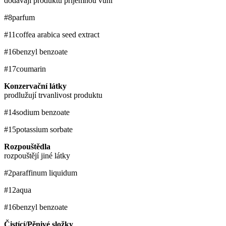
dodávají produktu příjemnou vůni
#8
parfum
#11
coffea arabica seed extract
#16
benzyl benzoate
#17
coumarin
Konzervační látky
prodlužují trvanlivost produktu
#14
sodium benzoate
#15
potassium sorbate
Rozpouštědla
rozpouštějí jiné látky
#2
paraffinum liquidum
#12
aqua
#16
benzyl benzoate
Čistící/Pěnivé složky