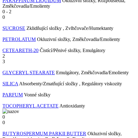
PARAFFINUM LIQUIDUM
Okluzivní složky, Rozpouštědla,
Změkčovadla/Emolienty
0
-
2
0
SUCROSE
Zklidňující složky , Zvlhčovače/Humektanty
PETROLATUM
Okluzivní složky, Změkčovadla/Emolienty
CETEARETH-20
Čistící/Pěnivé složky, Emulgátory
2
3
GLYCERYL STEARATE
Emulgátory, Změkčovadla/Emolienty
SILICA
Absorbenty/Zmatňující složky , Regulátory viskozity
PARFUM
Vonné složky
TOCOPHERYL ACETATE
Antioxidanty
0
0
BUTYROSPERMUM PARKII BUTTER
Okluzivní složky,