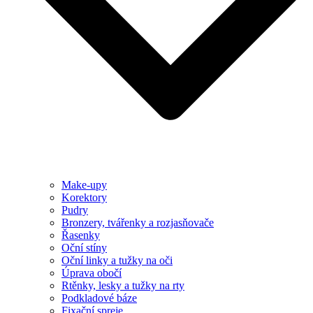
Make-upy
Korektory
Pudry
Bronzery, tvářenky a rozjasňovače
Řasenky
Oční stíny
Oční linky a tužky na oči
Úprava obočí
Rtěnky, lesky a tužky na rty
Podkladové báze
Fixační spreje