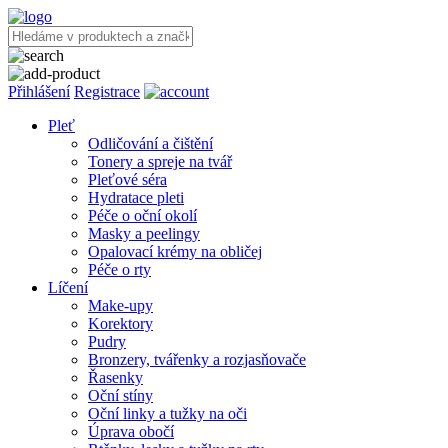
Přihlášení
Registrace
Pleť
Odličování a čištění
Tonery a spreje na tvář
Pleťové séra
Hydratace pleti
Péče o oční okolí
Masky a peelingy
Opalovací krémy na obličej
Péče o rty
Líčení
Make-upy
Korektory
Pudry
Bronzery, tvářenky a rozjasňovače
Řasenky
Oční stíny
Oční linky a tužky na oči
Úprava obočí