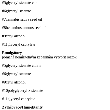
#5
glyceryl stearate citrate
#6
glyceryl stearate
#7
cannabis sativa seed oil
#8
helianthus annuus seed oil
#9
cetyl alcohol
#11
glyceryl caprylate
Emulgátory
pomáhá nemísitelným kapalinám vytvořit roztok
#5
glyceryl stearate citrate
#6
glyceryl stearate
#9
cetyl alcohol
#10
polyglyceryl-3 stearate
#11
glyceryl caprylate
Zvlhčovače/Humektanty