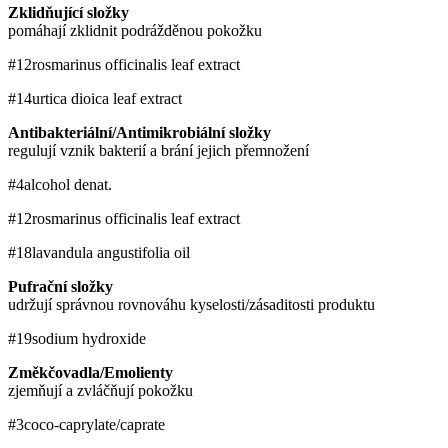
Zklidňující složky
pomáhají zklidnit podrážděnou pokožku
#12
rosmarinus officinalis leaf extract
#14
urtica dioica leaf extract
Antibakteriální/Antimikrobiální složky
regulují vznik bakterií a brání jejich přemnožení
#4
alcohol denat.
#12
rosmarinus officinalis leaf extract
#18
lavandula angustifolia oil
Pufrační složky
udržují správnou rovnováhu kyselosti/zásaditosti produktu
#19
sodium hydroxide
Změkčovadla/Emolienty
zjemňují a zvláčňují pokožku
#3
coco-caprylate/caprate