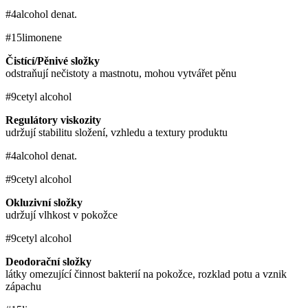
#4
alcohol denat.
#15
limonene
Čistící/Pěnivé složky
odstraňují nečistoty a mastnotu, mohou vytvářet pěnu
#9
cetyl alcohol
Regulátory viskozity
udržují stabilitu složení, vzhledu a textury produktu
#4
alcohol denat.
#9
cetyl alcohol
Okluzivní složky
udržují vlhkost v pokožce
#9
cetyl alcohol
Deodorační složky
látky omezující činnost bakterií na pokožce, rozklad potu a vznik
zápachu