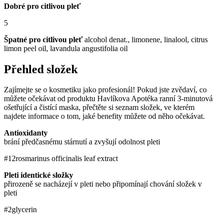
Dobré pro citlivou pleť
5
Špatné pro citlivou pleť
alcohol denat., limonene, linalool, citrus
limon peel oil, lavandula angustifolia oil
Přehled složek
Zajímejte se o kosmetiku jako profesionál! Pokud jste zvědaví, co
můžete očekávat od produktu Havlíkova Apotéka ranní 3-minutová
ošetřující a čistící maska, přečtěte si seznam složek, ve kterém
najdete informace o tom, jaké benefity můžete od něho očekávat.
Antioxidanty
brání předčasnému stárnutí a zvyšují odolnost pleti
#12
rosmarinus officinalis leaf extract
Pleti identické složky
přirozeně se nacházejí v pleti nebo připomínají chování složek v
pleti
#2
glycerin