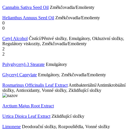
Cannabis Sativa Seed Oil
Změkčovadla/Emolienty
Helianthus Annuus Seed Oil
Změkčovadla/Emolienty
0
0
Cetyl Alcohol
Čistící/Pěnivé složky, Emulgátory, Okluzivní složky,
Regulátory viskozity, Změkčovadla/Emolienty
2
2
Polyglyceryl-3 Stearate
Emulgátory
Glyceryl Caprylate
Emulgátory, Změkčovadla/Emolienty
Rosmarinus Officinalis Leaf Extract
Antibakteriální/Antimikrobiální
složky, Antioxidanty, Vonné složky, Zklidňující složky
Arctium Majus Root Extract
Urtica Dioica Leaf Extract
Zklidňující složky
Limonene
Deodorační složky, Rozpouštědla, Vonné složky