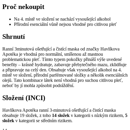
Proč nekoupit
Na 4. místě ve složení se nachází vysoušející alkohol
Přírodní esenciální vůně nejsou vhodné pro citlivou pleť
Shrnutí
Ranní 3minutová ošetřující a čistící maska od značky Havlíkova
Apotéka je vhodná pro normální, smíšenou až mastnou
problematickou pleť. Tímto typem pokožky přináší výše uvedené
benefity – krásně hydratuje, zabavuje přebytečného mazu, zklidňuje
a připravuje na celý den. Obsahuje však vysoušející alkohol na 4.
místě ve složení, přírodní parfémované složky a několik esenciálních
olejů. Tato kombinace látek není vhodná pro suchou citlivou pleť,
neboť by jí mohla způsobit podráždění.
Složení (INCI)
Havlíkova Apotéka ranní 3-minutová ošetřující a čistící maska
obsahuje 19 složek, z toho
14 složek
v kategorii s nízkým rizikem,
5
složek
v kategorii se středním rizikem.