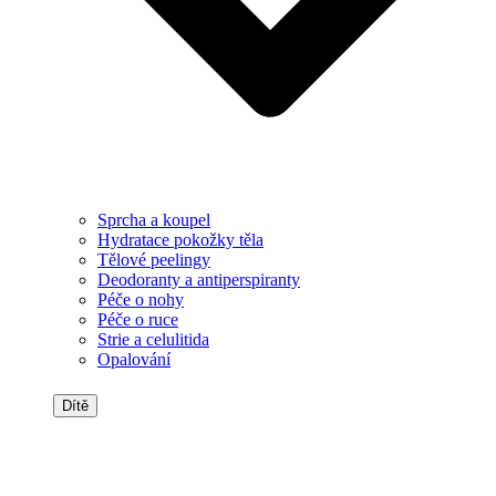
Sprcha a koupel
Hydratace pokožky těla
Tělové peelingy
Deodoranty a antiperspiranty
Péče o nohy
Péče o ruce
Strie a celulitida
Opalování
Dítě