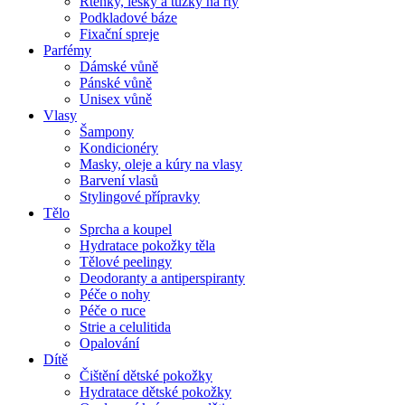
Rtěnky, lesky a tužky na rty
Podkladové báze
Fixační spreje
Parfémy
Dámské vůně
Pánské vůně
Unisex vůně
Vlasy
Šampony
Kondicionéry
Masky, oleje a kúry na vlasy
Barvení vlasů
Stylingové přípravky
Tělo
Sprcha a koupel
Hydratace pokožky těla
Tělové peelingy
Deodoranty a antiperspiranty
Péče o nohy
Péče o ruce
Strie a celulitida
Opalování
Dítě
Čištění dětské pokožky
Hydratace dětské pokožky