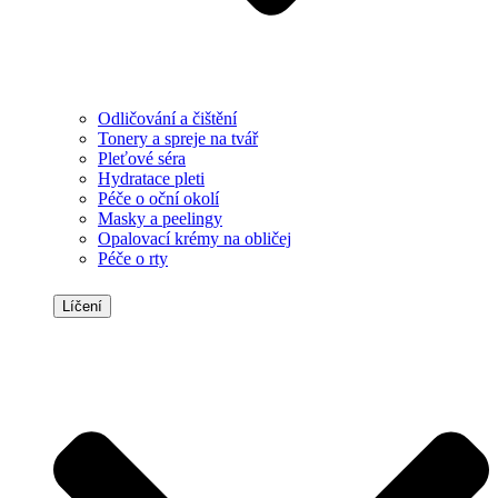
Odličování a čištění
Tonery a spreje na tvář
Pleťové séra
Hydratace pleti
Péče o oční okolí
Masky a peelingy
Opalovací krémy na obličej
Péče o rty
Líčení