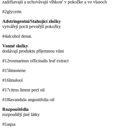
zadržiavajú a uchovávajú vlhkosť v pokožke a vo vlasoch
#2
glycerin
Adstringentní/Stahující zložky
vytvářejí pocit pevnější pokožky
#4
alcohol denat.
Vonné složky
dodávají produktu příjemnou vůni
#12
rosmarinus officinalis leaf extract
#15
limonene
#16
linalool
#17
citrus limon peel oil
#18
lavandula angustifolia oil
Rozpouštědla
rozpouštějí jiné látky
#1
aqua