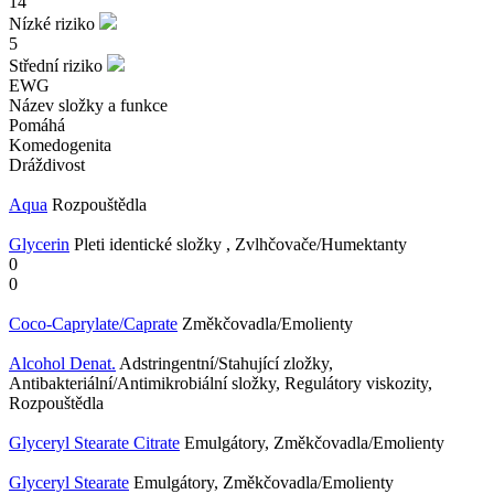
14
Nízké riziko
5
Střední riziko
EWG
Název složky a funkce
Pomáhá
Komedogenita
Dráždivost
Aqua
Rozpouštědla
Glycerin
Pleti identické složky , Zvlhčovače/Humektanty
0
0
Coco-Caprylate/Caprate
Změkčovadla/Emolienty
Alcohol Denat.
Adstringentní/Stahující zložky,
Antibakteriální/Antimikrobiální složky, Regulátory viskozity,
Rozpouštědla
Glyceryl Stearate Citrate
Emulgátory, Změkčovadla/Emolienty
Glyceryl Stearate
Emulgátory, Změkčovadla/Emolienty