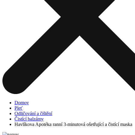
Domov
Pleť
Odličování a čištění
Čistící balzámy
Havlíkova Apotéka ranní 3-minutová ošetřující a čistící maska