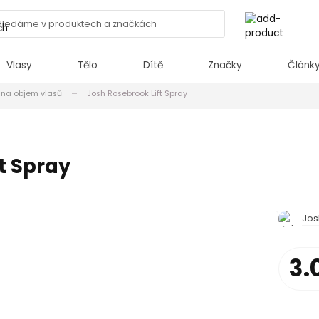
Vlasy
Tělo
Dítě
Značky
Článk
 na objem vlasů
Josh Rosebrook Lift Spray
t Spray
Jos
3.