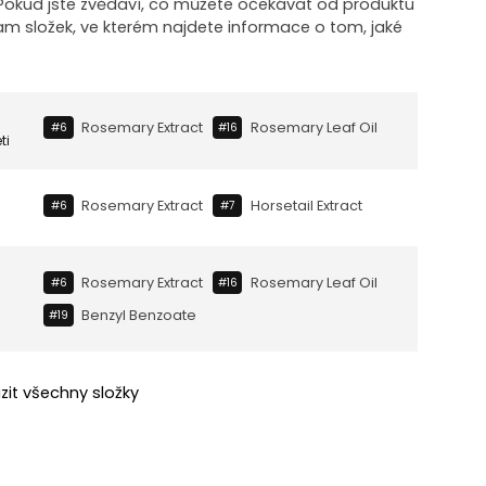
! Pokud jste zvědaví, co můžete očekávat od produktu
nam složek, ve kterém najdete informace o tom, jaké
Rosemary Extract
Rosemary Leaf Oil
#6
#16
ti
Rosemary Extract
Horsetail Extract
#6
#7
Rosemary Extract
Rosemary Leaf Oil
#6
#16
Benzyl Benzoate
#19
zit všechny složky