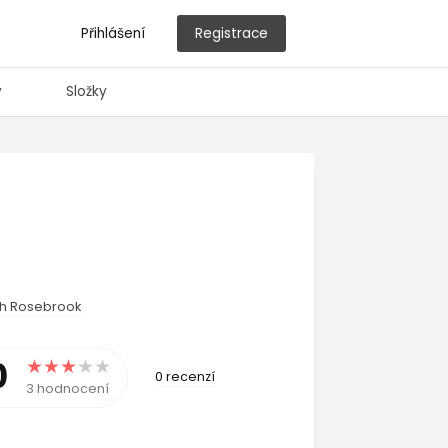
Přihlášení
Registrace
y
Složky
h Rosebrook
0
0 recenzí
3 hodnocení