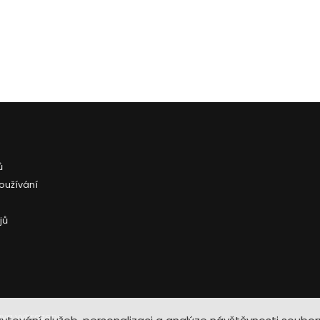
ů
oužívání
jů
áva vyhrazena