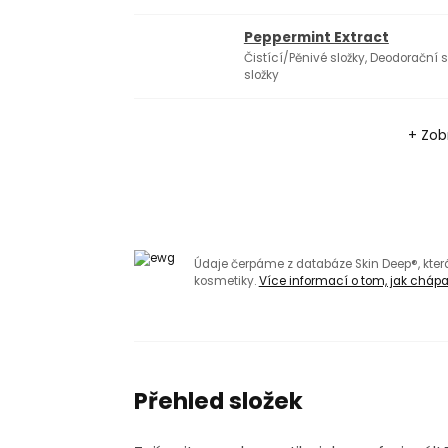
Peppermint Extract
Čistící/Pěnivé složky, Deodorační 
složky
+ Zobr
Údaje čerpáme z databáze Skin Deep®, kte
kosmetiky.
Více informací o tom, jak chápat
Přehled složek