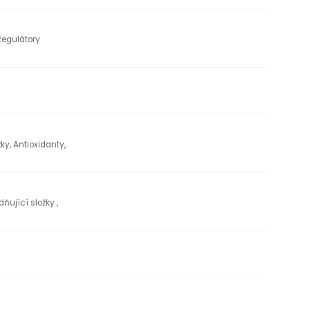
Regulátory
ky, Antioxidanty,
dňující složky ,