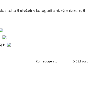
ek, z toho
9 složek
v kategorii s nízkým rizikem,
6
o
daje
Komedogenita
Dráždivost