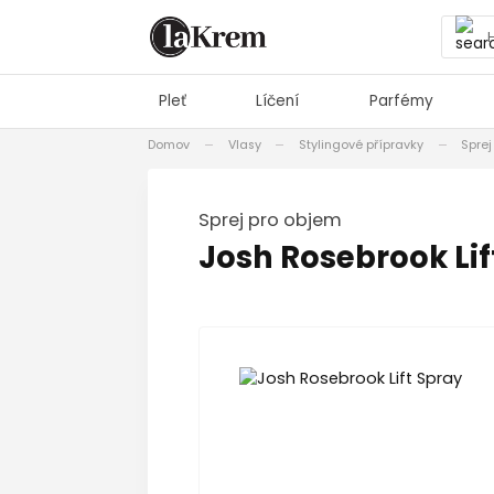
Pleť
Líčení
Parfémy
Domov
Vlasy
Stylingové přípravky
Sprej
Sprej pro objem
Josh Rosebrook Lif