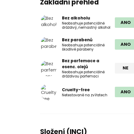
Základní přehled
Bez alkoholu
ANO
Neobsahuje potenciálně
dráždivý, nemastný alkohol
Bez parabenů
ANO
Neobsahuje potenciálně
škodlivé parabeny
Bez parfemace a
esenc. olejů
NE
Neobsahuje potenciálně
dráždivou parfemaci
Cruelty-free
ANO
Netestované na zvířatech
Složení (INCI)