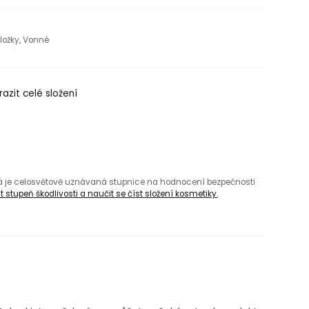
složky, Vonné
azit celé složení
rá je celosvětově uznávaná stupnice na hodnocení bezpečnosti
 stupeň škodlivosti a naučit se číst složení kosmetiky.