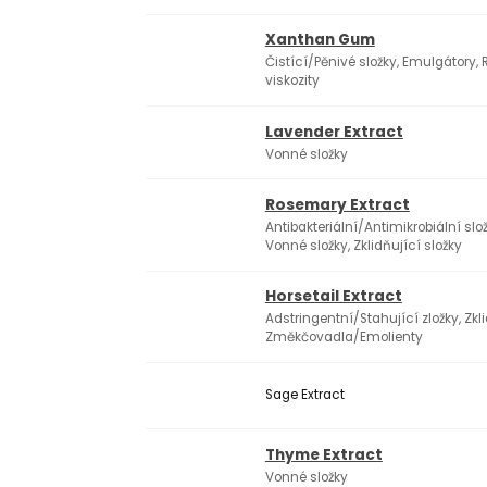
Xanthan Gum
Čistící/Pěnivé složky, Emulgátory, 
viskozity
Lavender Extract
Vonné složky
Rosemary Extract
Antibakteriální/Antimikrobiální slož
Vonné složky, Zklidňující složky
Horsetail Extract
Adstringentní/Stahující zložky, Zkli
Změkčovadla/Emolienty
Sage Extract
Thyme Extract
Vonné složky