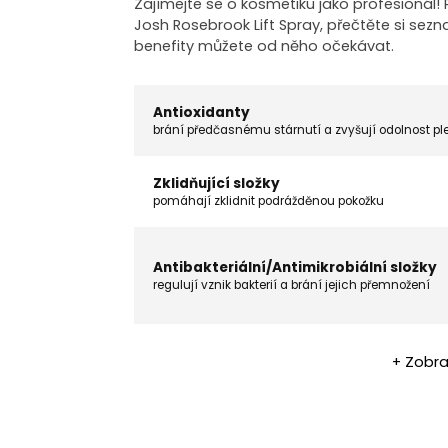
Zajímejte se o kosmetiku jako profesionál
Josh Rosebrook Lift Spray, přečtěte si sez
benefity můžete od něho očekávat.
Antioxidanty
brání předčasnému stárnutí a zvyšují odolnost ple
Zklidňující složky
pomáhají zklidnit podrážděnou pokožku
Antibakteriální/Antimikrobiální složky
regulují vznik bakterií a brání jejich přemnožení
+ Zobra