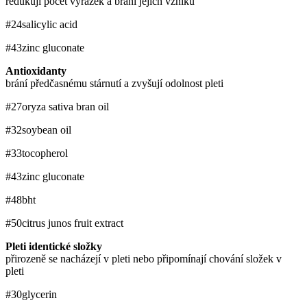
redukují počet vyrážek a brání jejich vzniku
#24
salicylic acid
#43
zinc gluconate
Antioxidanty
brání předčasnému stárnutí a zvyšují odolnost pleti
#27
oryza sativa bran oil
#32
soybean oil
#33
tocopherol
#43
zinc gluconate
#48
bht
#50
citrus junos fruit extract
Pleti identické složky
přirozeně se nacházejí v pleti nebo připomínají chování složek v
pleti
#30
glycerin