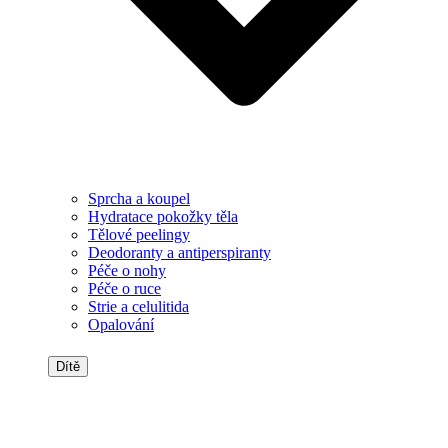
Sprcha a koupel
Hydratace pokožky těla
Tělové peelingy
Deodoranty a antiperspiranty
Péče o nohy
Péče o ruce
Strie a celulitida
Opalování
Dítě