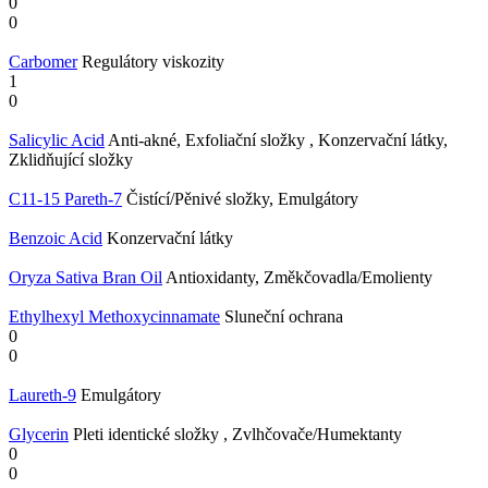
0
0
Carbomer
Regulátory viskozity
1
0
Salicylic Acid
Anti-akné, Exfoliační složky , Konzervační látky,
Zklidňující složky
C11-15 Pareth-7
Čistící/Pěnivé složky, Emulgátory
Benzoic Acid
Konzervační látky
Oryza Sativa Bran Oil
Antioxidanty, Změkčovadla/Emolienty
Ethylhexyl Methoxycinnamate
Sluneční ochrana
0
0
Laureth-9
Emulgátory
Glycerin
Pleti identické složky , Zvlhčovače/Humektanty
0
0