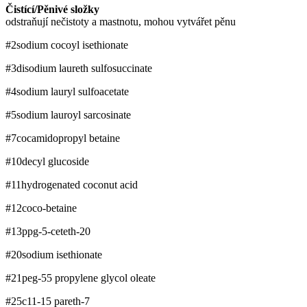
Čistící/Pěnivé složky
odstraňují nečistoty a mastnotu, mohou vytvářet pěnu
#2
sodium cocoyl isethionate
#3
disodium laureth sulfosuccinate
#4
sodium lauryl sulfoacetate
#5
sodium lauroyl sarcosinate
#7
cocamidopropyl betaine
#10
decyl glucoside
#11
hydrogenated coconut acid
#12
coco-betaine
#13
ppg-5-ceteth-20
#20
sodium isethionate
#21
peg-55 propylene glycol oleate
#25
c11-15 pareth-7