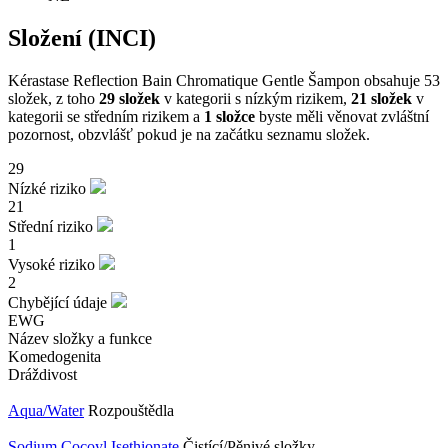
Složení (INCI)
Kérastase Reflection Bain Chromatique Gentle Šampon obsahuje 53
složek, z toho
29 složek
v kategorii s nízkým rizikem,
21 složek
v
kategorii se středním rizikem a
1 složce
byste měli věnovat zvláštní
pozornost, obzvlášť pokud je na začátku seznamu složek.
29
Nízké riziko
21
Střední riziko
1
Vysoké riziko
2
Chybějící údaje
EWG
Název složky a funkce
Komedogenita
Dráždivost
Aqua/Water
Rozpouštědla
Sodium Cocoyl Isethionate
Čistící/Pěnivé složky