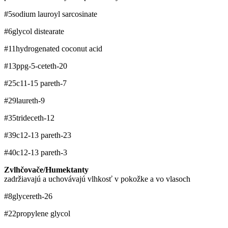
#5
sodium lauroyl sarcosinate
#6
glycol distearate
#11
hydrogenated coconut acid
#13
ppg-5-ceteth-20
#25
c11-15 pareth-7
#29
laureth-9
#35
trideceth-12
#39
c12-13 pareth-23
#40
c12-13 pareth-3
Zvlhčovače/Humektanty
zadržiavajú a uchovávajú vlhkosť v pokožke a vo vlasoch
#8
glycereth-26
#22
propylene glycol