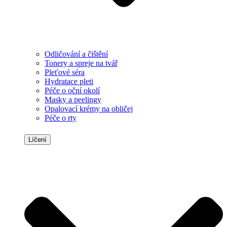
Odličování a čištění
Tonery a spreje na tvář
Pleťové séra
Hydratace pleti
Péče o oční okolí
Masky a peelingy
Opalovací krémy na obličej
Péče o rty
Líčení