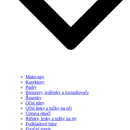
Make-upy
Korektory
Pudry
Bronzery, tvářenky a rozjasňovače
Řasenky
Oční stíny
Oční linky a tužky na oči
Úprava obočí
Rtěnky, lesky a tužky na rty
Podkladové báze
Fixační spreje