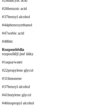
#24
salicylic acid
#26
benzoic acid
#37
benzyl alcohol
#44
phenoxyethanol
#47
sorbic acid
#48
bht
Rozpouštědla
rozpouštějí jiné látky
#1
aqua/water
#22
propylene glycol
#31
limonene
#37
benzyl alcohol
#41
butylene glycol
#46
isopropyl alcohol