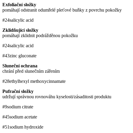
Exfoliační složky
pomáhají odstranit odumřelé pleťové buňky z povrchu pokožky
#24
salicylic acid
Zklidňující složky
pomáhají zklidnit podrážděnou pokožku
#24
salicylic acid
#43
zinc gluconate
Sluneční ochrana
chrání před slunečním zářením
#28
ethylhexyl methoxycinnamate
Pufrační složky
udržují správnou rovnováhu kyselosti/zásaditosti produktu
#9
sodium citrate
#45
sodium acetate
#51
sodium hydroxide