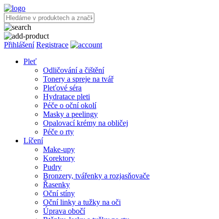
Přihlášení
Registrace
Pleť
Odličování a čištění
Tonery a spreje na tvář
Pleťové séra
Hydratace pleti
Péče o oční okolí
Masky a peelingy
Opalovací krémy na obličej
Péče o rty
Líčení
Make-upy
Korektory
Pudry
Bronzery, tvářenky a rozjasňovače
Řasenky
Oční stíny
Oční linky a tužky na oči
Úprava obočí