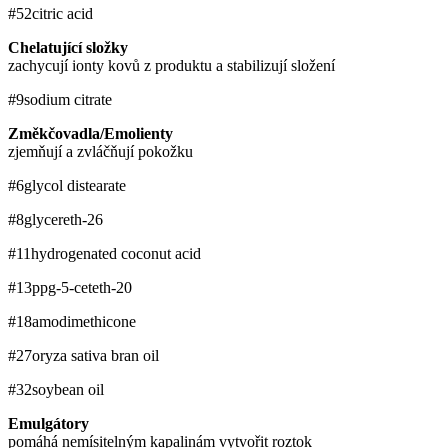
#52
citric acid
Chelatující složky
zachycují ionty kovů z produktu a stabilizují složení
#9
sodium citrate
Změkčovadla/Emolienty
zjemňují a zvláčňují pokožku
#6
glycol distearate
#8
glycereth-26
#11
hydrogenated coconut acid
#13
ppg-5-ceteth-20
#18
amodimethicone
#27
oryza sativa bran oil
#32
soybean oil
Emulgátory
pomáhá nemísitelným kapalinám vytvořit roztok