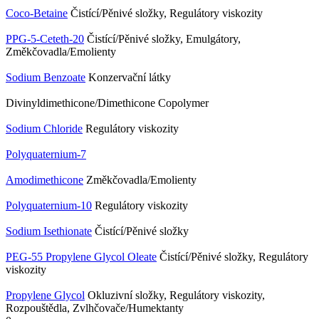
Coco-Betaine
Čistící/Pěnivé složky, Regulátory viskozity
PPG-5-Ceteth-20
Čistící/Pěnivé složky, Emulgátory,
Změkčovadla/Emolienty
Sodium Benzoate
Konzervační látky
Divinyldimethicone/Dimethicone Copolymer
Sodium Chloride
Regulátory viskozity
Polyquaternium-7
Amodimethicone
Změkčovadla/Emolienty
Polyquaternium-10
Regulátory viskozity
Sodium Isethionate
Čistící/Pěnivé složky
PEG-55 Propylene Glycol Oleate
Čistící/Pěnivé složky, Regulátory
viskozity
Propylene Glycol
Okluzivní složky, Regulátory viskozity,
Rozpouštědla, Zvlhčovače/Humektanty