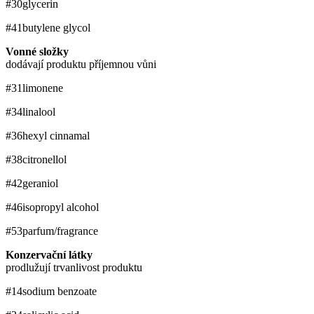
#30
glycerin
#41
butylene glycol
Vonné složky
dodávají produktu příjemnou vůni
#31
limonene
#34
linalool
#36
hexyl cinnamal
#38
citronellol
#42
geraniol
#46
isopropyl alcohol
#53
parfum/fragrance
Konzervační látky
prodlužují trvanlivost produktu
#14
sodium benzoate