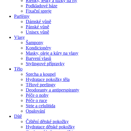
Rtěnky, lesky a tužky na rty
Podkladové báze
Fixační spreje
Parfémy
Dámské vůně
Pánské vůně
Unisex vůně
Vlasy
Šampony
Kondicionéry
Masky, oleje a kúry na vlasy
Barvení vlasů
Stylingové přípravky
Tělo
Sprcha a koupel
Hydratace pokožky těla
Tělové peelingy
Deodoranty a antiperspiranty
Péče o nohy
Péče o ruce
Strie a celulitida
Opalování
Dítě
Čištění dětské pokožky
Hydratace dětské pokožky