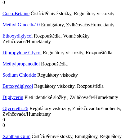
0
Coco-Betaine
Čistící/Pěnivé složky, Regulátory viskozity
Methyl Gluceth-10
Emulgátory, Zvlhčovače/Humektanty
Ethoxydiglycol
Rozpouštědla, Vonné složky,
Zvlhčovače/Humektanty
Dipropylene Glycol
Regulátory viskozity, Rozpouštědla
Methylpropanediol
Rozpouštědla
Sodium Chloride
Regulátory viskozity
Butoxydiglycol
Regulátory viskozity, Rozpouštědla
Diglycerin
Pleti identické složky , Zvlhčovače/Humektanty
Glycereth-26
Regulátory viskozity, Změkčovadla/Emolienty,
Zvlhčovače/Humektanty
0
0
Xanthan Gum
Čistící/Pěnivé složky, Emulgátory, Regulátory