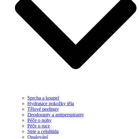
Sprcha a koupel
Hydratace pokožky těla
Tělové peelingy
Deodoranty a antiperspiranty
Péče o nohy
Péče o ruce
Strie a celulitida
Opalování