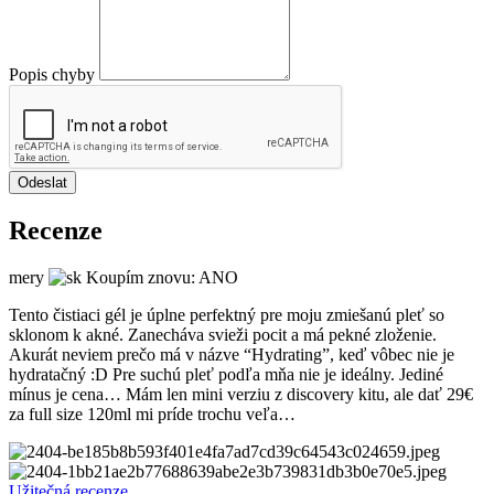
Popis chyby
Odeslat
Recenze
mery
Koupím znovu: ANO
Tento čistiaci gél je úplne perfektný pre moju zmiešanú pleť so
sklonom k akné. Zanecháva svieži pocit a má pekné zloženie.
Akurát neviem prečo má v názve “Hydrating”, keď vôbec nie je
hydratačný :D Pre suchú pleť podľa mňa nie je ideálny. Jediné
mínus je cena… Mám len mini verziu z discovery kitu, ale dať 29€
za full size 120ml mi príde trochu veľa…
Užitečná recenze