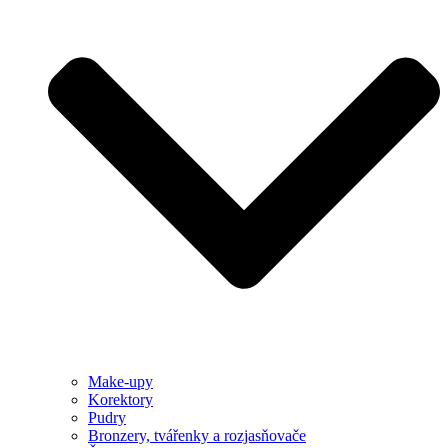
Make-upy
Korektory
Pudry
Bronzery, tvářenky a rozjasňovače