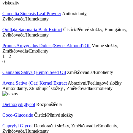
viskozity
Camellia Sinensis Leaf Powder
Antioxidanty,
Zvlhčovače/Humektanty
Quillaja Saponaria Bark Extract
Čistící/Pěnivé složky, Emulgátory,
Zvlhčovače/Humektanty
Prunus Amygdalus Dulcis (Sweet Almond) Oil
Vonné složky,
Změkčovadla/Emolienty
1
-
2
0
Cannabis Sativa (Hemp) Seed Oil
Změkčovadla/Emolienty
Avena Sativa (Oat) Kernel Extract
Abrazivní/Peelingové složky,
Antioxidanty, Zklidňující složky , Změkčovadla/Emolienty
Diethoxydiglycol
Rozpouštědla
Coco-Glucoside
Čistící/Pěnivé složky
Caprylyl Glycol
Deodorační složky, Změkčovadla/Emolienty,
Zvlhčovače/Humektanty