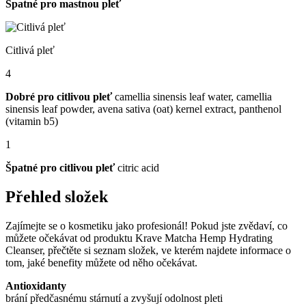
Špatné pro mastnou pleť
Citlivá pleť
4
Dobré pro citlivou pleť
camellia sinensis leaf water, camellia
sinensis leaf powder, avena sativa (oat) kernel extract, panthenol
(vitamin b5)
1
Špatné pro citlivou pleť
citric acid
Přehled složek
Zajímejte se o kosmetiku jako profesionál! Pokud jste zvědaví, co
můžete očekávat od produktu Krave Matcha Hemp Hydrating
Cleanser, přečtěte si seznam složek, ve kterém najdete informace o
tom, jaké benefity můžete od něho očekávat.
Antioxidanty
brání předčasnému stárnutí a zvyšují odolnost pleti