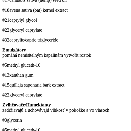
#17
cannabis sativa (hemp) seed oil
#18
avena sativa (oat) kernel extract
#21
caprylyl glycol
#22
glyceryl caprylate
#32
caprylic/​capric triglyceride
Emulgátory
pomáhá nemísitelným kapalinám vytvořit roztok
#5
methyl gluceth-10
#13
xanthan gum
#15
quillaja saponaria bark extract
#22
glyceryl caprylate
Zvlhčovače/Humektanty
zadržiavajú a uchovávajú vlhkosť v pokožke a vo vlasoch
#3
glycerin
#5
methyl gluceth-10