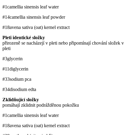
#1
camellia sinensis leaf water
#14
camellia sinensis leaf powder
#18
avena sativa (oat) kernel extract
Pleti identické složky
přirozeně se nacházejí v pleti nebo připomínají chování složek v
pleti
#3
glycerin
#11
diglycerin
#33
sodium pca
#34
disodium edta
Zklidňující složky
pomáhají zklidnit podrážděnou pokožku
#1
camellia sinensis leaf water
#18
avena sativa (oat) kernel extract