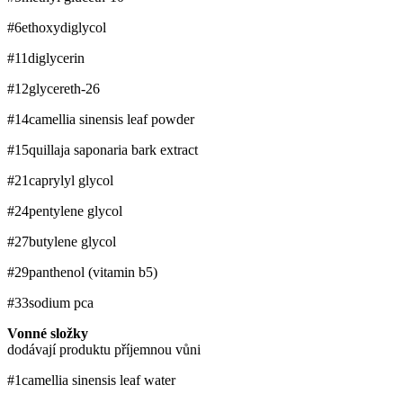
#6
ethoxydiglycol
#11
diglycerin
#12
glycereth-26
#14
camellia sinensis leaf powder
#15
quillaja saponaria bark extract
#21
caprylyl glycol
#24
pentylene glycol
#27
butylene glycol
#29
panthenol (vitamin b5)
#33
sodium pca
Vonné složky
dodávají produktu příjemnou vůni
#1
camellia sinensis leaf water