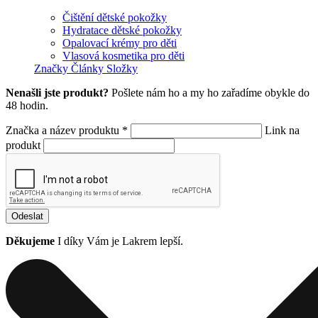
Čištění dětské pokožky
Hydratace dětské pokožky
Opalovací krémy pro děti
Vlasová kosmetika pro děti
Značky
Články
Složky
Nenašli jste produkt?
Pošlete nám ho a my ho zařadíme obykle do
48 hodin.
Značka a název produktu *
Link na
produkt
Odeslat
Děkujeme
I díky Vám je Lakrem lepší.