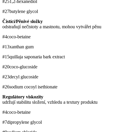
#25
1,2-hexanediol
#27
butylene glycol
Čistící/Pěnivé složky
odstraňují nečistoty a mastnotu, mohou vytvářet pěnu
#4
coco-betaine
#13
xanthan gum
#15
quillaja saponaria bark extract
#20
coco-glucoside
#23
decyl glucoside
#26
sodium cocoyl isethionate
Regulátory viskozity
udržují stabilitu složení, vzhledu a textury produktu
#4
coco-betaine
#7
dipropylene glycol