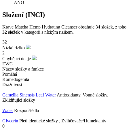
ANO
Složení (INCI)
Krave Matcha Hemp Hydrating Cleanser obsahuje 34 složek, z toho
32 složek
v kategorii s nízkým rizikem.
32
Nízké riziko
2
Chybějící údaje
EWG
Název složky a funkce
Pomáhá
Komedogenita
Dráždivost
Camellia Sinensis Leaf Water
Antioxidanty, Vonné složky,
Zklidňující složky
Water
Rozpouštědla
Glycerin
Pleti identické složky , Zvlhčovače/Humektanty
0