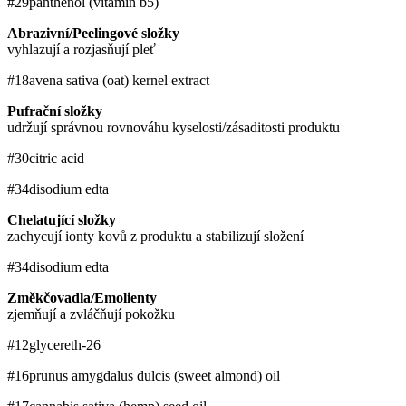
#29
panthenol (vitamin b5)
Abrazivní/Peelingové složky
vyhlazují a rozjasňují pleť
#18
avena sativa (oat) kernel extract
Pufrační složky
udržují správnou rovnováhu kyselosti/zásaditosti produktu
#30
citric acid
#34
disodium edta
Chelatující složky
zachycují ionty kovů z produktu a stabilizují složení
#34
disodium edta
Změkčovadla/Emolienty
zjemňují a zvláčňují pokožku
#12
glycereth-26
#16
prunus amygdalus dulcis (sweet almond) oil