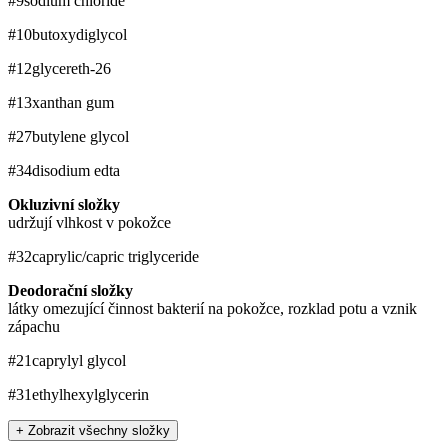
#9
sodium chloride
#10
butoxydiglycol
#12
glycereth-26
#13
xanthan gum
#27
butylene glycol
#34
disodium edta
Okluzivní složky
udržují vlhkost v pokožce
#32
caprylic/​capric triglyceride
Deodorační složky
látky omezující činnost bakterií na pokožce, rozklad potu a vznik
zápachu
#21
caprylyl glycol
#31
ethylhexylglycerin
+ Zobrazit všechny složky