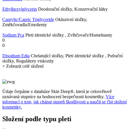
Ethylhexylglycerin
Deodorační složky, Konzervační látky
Caprylic/​Capric Triglyceride
Okluzivní složky,
Změkčovadla/Emolienty
Sodium Pca
Pleti identické složky , Zvlhčovače/Humektanty
0
0
Disodium Edta
Chelatující složky, Pleti identické složky , Pufrační
složky, Regulátory viskozity
+ Zobrazit celé složení
Údaje čerpáme z databáze Skin Deep®, která je celosvětově
uznávaná stupnice na hodnocení bezpečnosti kosmetiky.
Více
informací o tom, jak chápat stupeň škodlivosti a naučit se číst složení
kosmetiky.
Složení podle typu pleti