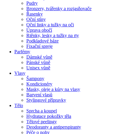
Pudry
Bronzery, tvářenky a rozjasňovače
Řasenky
Oční stíny
Oční linky a tužky na oči
Úprava obočí
Rtěnky, lesky a tužky na rty
Podkladové báze
Fixační spreje
Parfémy
Dámské vůně
Pánské vůně
Unisex vůně
Vlasy
Šampony
Kondicionéry
Masky, oleje a kúry na vlasy
Barvení vlasů
Stylingové přípravky
Tělo
Sprcha a koupel
Hydratace pokožky těla
Tělové peelingy
Deodoranty a antiperspiranty
Péče o nohy