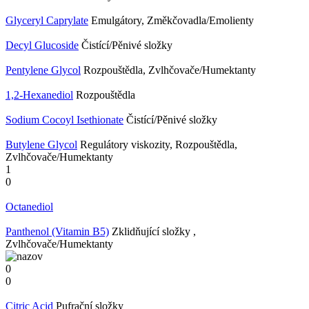
Glyceryl Caprylate
Emulgátory, Změkčovadla/Emolienty
Decyl Glucoside
Čistící/Pěnivé složky
Pentylene Glycol
Rozpouštědla, Zvlhčovače/Humektanty
1,2-Hexanediol
Rozpouštědla
Sodium Cocoyl Isethionate
Čistící/Pěnivé složky
Butylene Glycol
Regulátory viskozity, Rozpouštědla,
Zvlhčovače/Humektanty
1
0
Octanediol
Panthenol (Vitamin B5)
Zklidňující složky ,
Zvlhčovače/Humektanty
0
0
Citric Acid
Pufrační složky