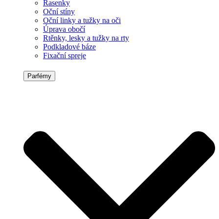
Řasenky
Oční stíny
Oční linky a tužky na oči
Úprava obočí
Rtěnky, lesky a tužky na rty
Podkladové báze
Fixační spreje
Parfémy