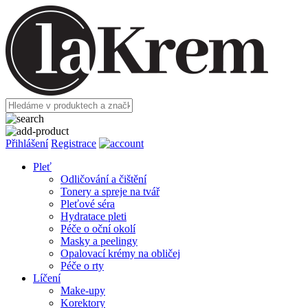
Přihlášení
Registrace
Pleť
Odličování a čištění
Tonery a spreje na tvář
Pleťové séra
Hydratace pleti
Péče o oční okolí
Masky a peelingy
Opalovací krémy na obličej
Péče o rty
Líčení
Make-upy
Korektory