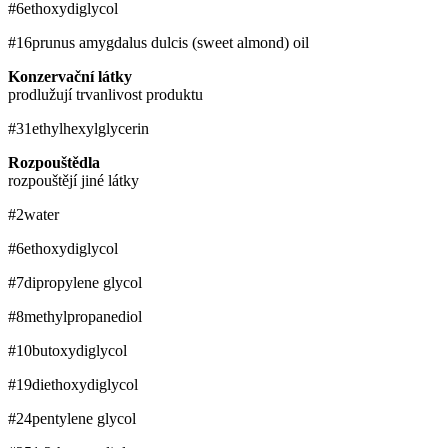
#6
ethoxydiglycol
#16
prunus amygdalus dulcis (sweet almond) oil
Konzervační látky
prodlužují trvanlivost produktu
#31
ethylhexylglycerin
Rozpouštědla
rozpouštějí jiné látky
#2
water
#6
ethoxydiglycol
#7
dipropylene glycol
#8
methylpropanediol
#10
butoxydiglycol
#19
diethoxydiglycol
#24
pentylene glycol