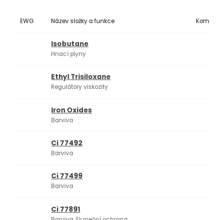
EWG
Název složky a funkce
Komedo
Isobutane
Hnací plyny
Ethyl Trisiloxane
Regulátory viskozity
Iron Oxides
Barviva
Ci 77492
Barviva
Ci 77499
Barviva
Ci 77891
Barviva, Sluneční ochrana