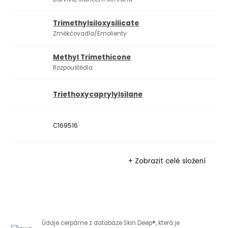
Trimethylsiloxysilicate
Změkčovadla/Emolienty
Methyl Trimethicone
Rozpouštědla
Triethoxycaprylylsilane
C169516
+ Zobrazit celé složení
Údaje čerpáme z databáze Skin Deep®, která je