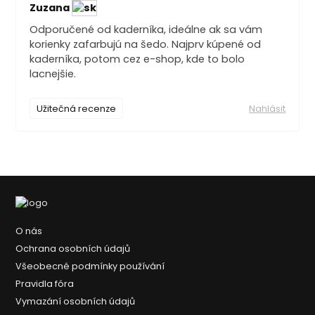
Zuzana
Odporučené od kaderníka, ideálne ak sa vám
korienky zafarbujú na šedo. Najprv kúpené od
kaderníka, potom cez e-shop, kde to bolo
lacnejšie.
Užitečná recenze
Nahlásit
O nás
Ochrana osobních údajů
Všeobecné podmínky používání
Pravidla fóra
Vymazání osobních údajů