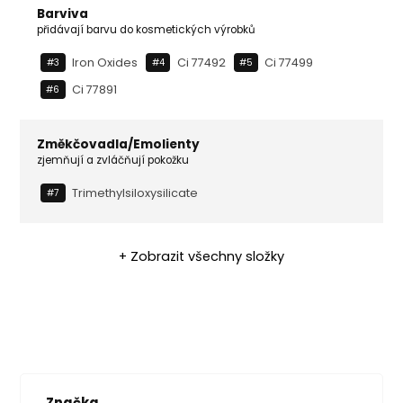
Barviva
přidávají barvu do kosmetických výrobků
Iron Oxides
Ci 77492
Ci 77499
#3
#4
#5
Ci 77891
#6
Změkčovadla/Emolienty
zjemňují a zvláčňují pokožku
Trimethylsiloxysilicate
#7
+ Zobrazit všechny složky
Značka