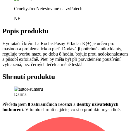
Cruelty-free
Netestované na zvířatech
NE
Popis produktu
Hydratační krém La Roche-Posay Effaclar K(+) je určen pro
mastnou a problematickou pleť. Dodává jí potřebné antioxidanty,
reguluje tvorbu mazu po dobu 8 hodin, bojuje proti nedokonalostem
a působí exfoliačně. Pleť by měla být při pravidelném používání
vyhlazená, bez černých teček a méně lesklá.
Shrnutí produktu
Darina
Přečetla jsem
8 zahraničních recenzí
a
desítky uživatelských
hodnocení
. V tomto shrnutí najdete, co si o produktu myslí lidé.