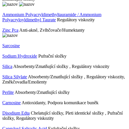
Ammonium Polyacryldimethyltauramide / Ammonium
Polyacryloyldimethyl Taurate
Regulátory viskozity
Zinc Pca
Anti-akné, Zvlhčovače/Humektanty
Sarcosine
Sodium Hydroxide
Pufrační složky
Silica
Absorbenty/Zmatňující složky , Regulátory viskozity
Silica Silylate
Absorbenty/Zmatňující složky , Regulátory viskozity,
Změkčovadla/Emolienty
Perlite
Absorbenty/Zmatňující složky
Carnosine
Antioxidanty, Podpora komunikace buněk
Disodium Edta
Chelatující složky, Pleti identické složky , Pufrační
složky, Regulátory viskozity
Capryloyl Salicylic Acid
Exfoliační složky