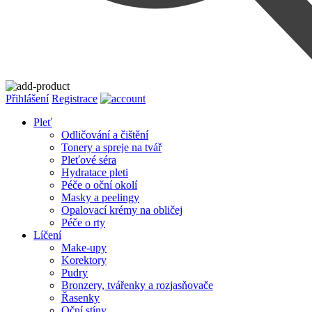
Přihlášení
Registrace
Pleť
Odličování a čištění
Tonery a spreje na tvář
Pleťové séra
Hydratace pleti
Péče o oční okolí
Masky a peelingy
Opalovací krémy na obličej
Péče o rty
Líčení
Make-upy
Korektory
Pudry
Bronzery, tvářenky a rozjasňovače
Řasenky
Oční stíny