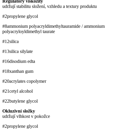
Regulátory viskozity
udržují stabilitu složení, vzhledu a textury produktu
#2
propylene glycol
#8
ammonium polyacryldimethyltauramide / ammonium
polyacryloyldimethyl taurate
#12
silica
#13
silica silylate
#16
disodium edta
#18
xanthan gum
#20
acrylates copolymer
#21
cetyl alcohol
#22
butylene glycol
Okluzivní složky
udržují vlhkost v pokožce
#2
propylene glycol