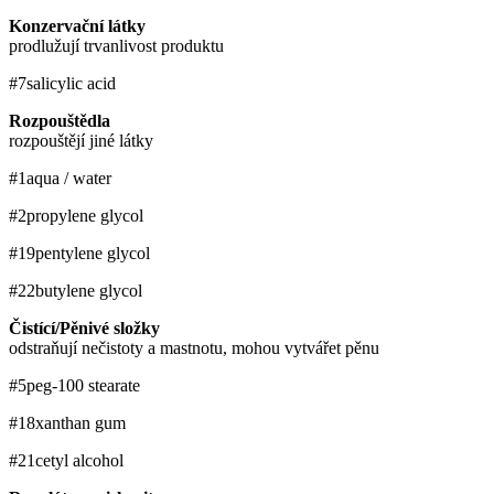
Konzervační látky
prodlužují trvanlivost produktu
#7
salicylic acid
Rozpouštědla
rozpouštějí jiné látky
#1
aqua / water
#2
propylene glycol
#19
pentylene glycol
#22
butylene glycol
Čistící/Pěnivé složky
odstraňují nečistoty a mastnotu, mohou vytvářet pěnu
#5
peg-100 stearate
#18
xanthan gum
#21
cetyl alcohol