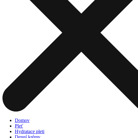
Domov
Pleť
Hydratace pleti
Denní krémy