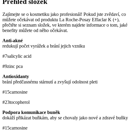
Přehled složek
Zajímejte se o kosmetiku jako profesionál! Pokud jste zvědaví, co
můžete očekávat od produktu La Roche-Posay Effaclar K (+),
přečtěte si seznam složek, ve kterém najdete informace o tom, jaké
benefity můžete od něho očekávat.
Anti-akné
redukují počet vyrážek a brání jejich vzniku
#7
salicylic acid
#9
zinc pca
Antioxidanty
brání předčasnému stárnutí a zvyšují odolnost pleti
#15
carnosine
#23
tocopherol
Podpora komunikace buněk
dokáží přikázat buňkám, aby se chovaly jako nové a zdravé buňky
#15
carnosine