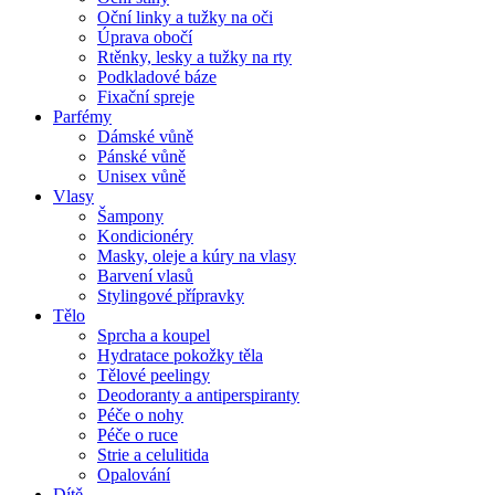
Oční linky a tužky na oči
Úprava obočí
Rtěnky, lesky a tužky na rty
Podkladové báze
Fixační spreje
Parfémy
Dámské vůně
Pánské vůně
Unisex vůně
Vlasy
Šampony
Kondicionéry
Masky, oleje a kúry na vlasy
Barvení vlasů
Stylingové přípravky
Tělo
Sprcha a koupel
Hydratace pokožky těla
Tělové peelingy
Deodoranty a antiperspiranty
Péče o nohy
Péče o ruce
Strie a celulitida
Opalování
Dítě