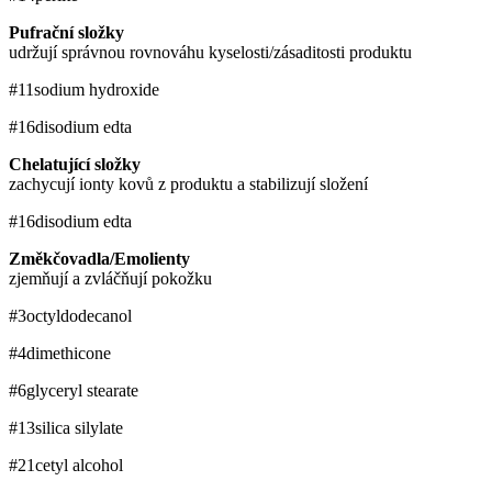
Pufrační složky
udržují správnou rovnováhu kyselosti/zásaditosti produktu
#11
sodium hydroxide
#16
disodium edta
Chelatující složky
zachycují ionty kovů z produktu a stabilizují složení
#16
disodium edta
Změkčovadla/Emolienty
zjemňují a zvláčňují pokožku
#3
octyldodecanol
#4
dimethicone
#6
glyceryl stearate
#13
silica silylate
#21
cetyl alcohol