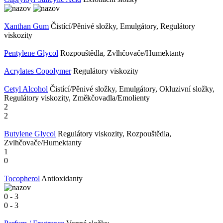
Xanthan Gum
Čistící/Pěnivé složky, Emulgátory, Regulátory
viskozity
Pentylene Glycol
Rozpouštědla, Zvlhčovače/Humektanty
Acrylates Copolymer
Regulátory viskozity
Cetyl Alcohol
Čistící/Pěnivé složky, Emulgátory, Okluzivní složky,
Regulátory viskozity, Změkčovadla/Emolienty
2
2
Butylene Glycol
Regulátory viskozity, Rozpouštědla,
Zvlhčovače/Humektanty
1
0
Tocopherol
Antioxidanty
0
-
3
0
-
3