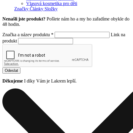
Vlasová kosmetika pro děti
Značky
Články
Složky
Nenašli jste produkt?
Pošlete nám ho a my ho zařadíme obykle do
48 hodin.
Značka a název produktu *
Link na
produkt
Odeslat
Děkujeme
I díky Vám je Lakrem lepší.