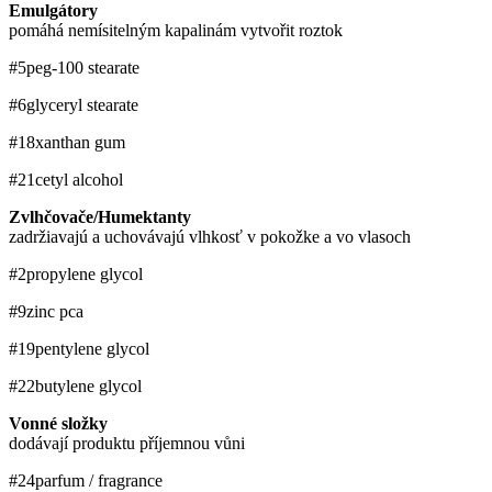
Emulgátory
pomáhá nemísitelným kapalinám vytvořit roztok
#5
peg-100 stearate
#6
glyceryl stearate
#18
xanthan gum
#21
cetyl alcohol
Zvlhčovače/Humektanty
zadržiavajú a uchovávajú vlhkosť v pokožke a vo vlasoch
#2
propylene glycol
#9
zinc pca
#19
pentylene glycol
#22
butylene glycol
Vonné složky
dodávají produktu příjemnou vůni
#24
parfum / fragrance