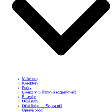
Make-upy
Korektory
Pudry
Bronzery, tvářenky a rozjasňovače
Řasenky
Oční stíny
Oční linky a tužky na oči
Úprava obočí