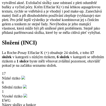
vytváření akné. Exfoliační složky zase odstraní z pleti odumřelé
buňky a vyčistí póry. Krém Effaclar K(+) má lehkou aquagelovou
texturu, rychle se vstřebává a je vhodný i pod make-up. Zanechává
matný finiš a při dlouhodobém používání zlepšuje (vyhlazuje) stav
pleti. Pro ještě lepší výsledky je vhodné kombinovat jej s čistícím
gelem a tonikem ze stejné řady. Nevýhodou je jeho matující
vlastnost, která může být při smíšené pleti problémem. Stejně jako
přidaná parfémovaná složka, které by se měla citlivá pleť vyhýbat.
Složení (INCI)
La Roche-Posay Effaclar K (+) obsahuje 24 složek, z toho
17
složek
v kategorii s nízkým rizikem,
6 složek
v kategorii se středním
rizikem a
1 složce
byste měli věnovat zvláštní pozornost, obzvlášť
pokud je na začátku seznamu složek.
17
Nízké riziko
6
Střední riziko
1
Vysoké riziko
EWG
Název složky a funkce