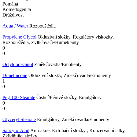
Pomáhá
Komedogenita
Dráždivost
Aqua / Water
Rozpouštědla
Propylene Glycol
Okluzivní složky, Regulátory viskozity,
Rozpouštědla, Zvlhčovače/Humektanty
0
0
Octyldodecanol
Změkčovadla/Emolienty
Dimethicone
Okluzivní složky, Změkčovadla/Emolienty
1
0
Peg-100 Stearate
Čistící/Pěnivé složky, Emulgátory
0
0
Glyceryl Stearate
Emulgátory, Změkčovadla/Emolienty
Salicylic Acid
Anti-akné, Exfoliační složky , Konzervační látky,
Zklidňující složky