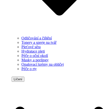
Odličování a čištění
Tonery a spreje na tvář
Pleťové séra
Hydratace pleti
Péče o oční okolí
Masky a peelingy
Opalovací krémy na obličej
Péče o rty
Líčení