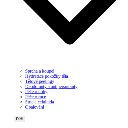
Sprcha a koupel
Hydratace pokožky těla
Tělové peelingy
Deodoranty a antiperspiranty
Péče o nohy
Péče o ruce
Strie a celulitida
Opalování
Dítě