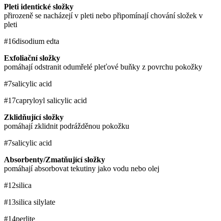
Pleti identické složky
přirozeně se nacházejí v pleti nebo připomínají chování složek v
pleti
#16
disodium edta
Exfoliační složky
pomáhají odstranit odumřelé pleťové buňky z povrchu pokožky
#7
salicylic acid
#17
capryloyl salicylic acid
Zklidňující složky
pomáhají zklidnit podrážděnou pokožku
#7
salicylic acid
Absorbenty/Zmatňující složky
pomáhají absorbovat tekutiny jako vodu nebo olej
#12
silica
#13
silica silylate
#14
perlite