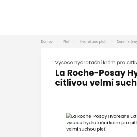
Domov
Pleť
Hydratace pleti
Denní krém
vysoce hydratační krém pro citl
La Roche-Posay Hy
citlivou velmi such