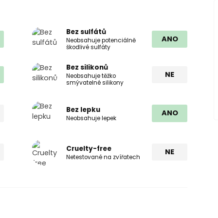
Bez sulfátů
ANO
Neobsahuje potenciálně
škodlivé sulfáty
Bez silikonů
NE
Neobsahuje těžko
smývatelné silikony
Bez lepku
ANO
Neobsahuje lepek
Cruelty-free
NE
Netestované na zvířatech