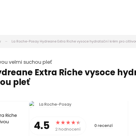
y
La Roche-Posay Hydreane Extra Riche vysoce hydratační krém pro citlivo
ivou velmi suchou pleť
dreane Extra Riche vysoce hyd
ou pleť
La Roche-Posay
4.5
0 recenzí
2 hodnocení