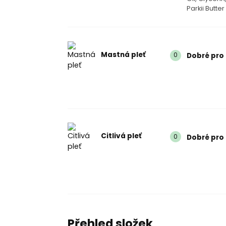
Parkii Butter
Mastná pleť
0
Dobré pro
Citlivá pleť
0
Dobré pro 
Přehled složek