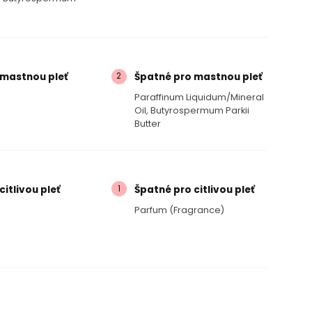
2
 mastnou pleť
Špatné pro mastnou pleť
Paraffinum Liquidum/​mineral
Oil, Butyrospermum Parkii
Butter
1
citlivou pleť
Špatné pro citlivou pleť
Parfum (fragrance)