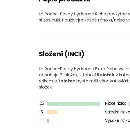
La Roche-Posay Hydreane Riche poskytne v
si zaslouží. Používejte každé ráno a/nebo v
Složení (INCI)
La Roche-Posay Hydreane Extra Riche vysoc
obsahuje 31 složek, z toho
25 složek
v kateg
rizikem a
1 složce
byste měli věnovat zvláš
složek.
25
Nízké riziko
5
Střední rizik
1
Vysoké rizik