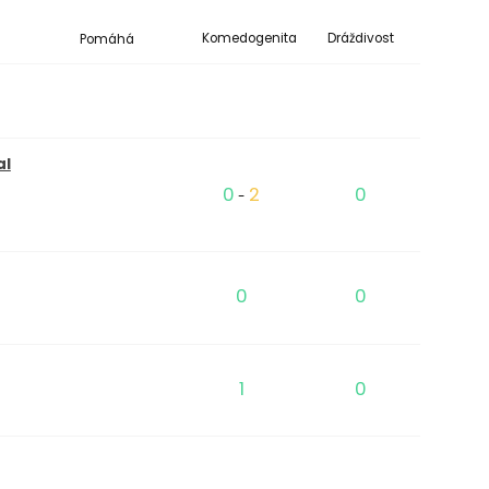
Pomáhá
Komedogenita
Dráždivost
al
0
2
0
-
0
0
1
0