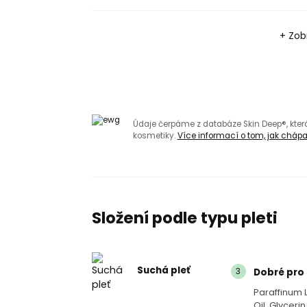
+ Zobr
Údaje čerpáme z databáze Skin Deep®, kte
kosmetiky.
Více informací o tom, jak chápat
Složení podle typu pleti
Suchá pleť
3
Dobré pro 
Paraffinum 
Oil, Glycer