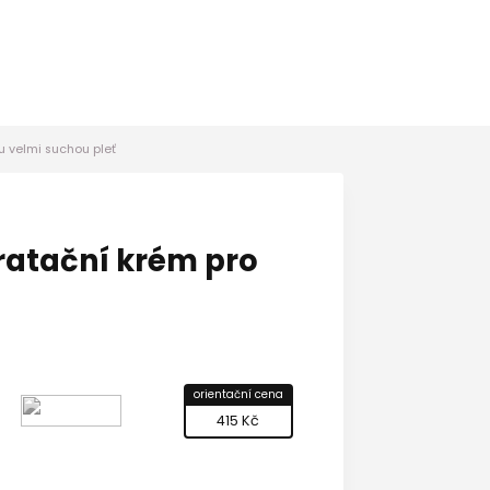
u velmi suchou pleť
ratační krém pro
orientační cena
415 Kč