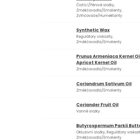
Čistící/Pěnivé složky,
Změkčovadla/Emolienty,
Zvlhčovače/Humektanty
Synthetic Wax
Regulátory viskozity,
Změkčovadla/Emolienty
Prunus Armeniaca Kernel Oil
Apricot Kernel Oil
Změkčovadla/Emolienty
Coriandrum Sativum Oil
Změkčovadla/Emolienty
Coriander Fruit Oil
Vonné složky
Butyrospermum Parkii Butt
Okluzivní složky, Regulátory viskozit
Změkčovadla/Emolienty