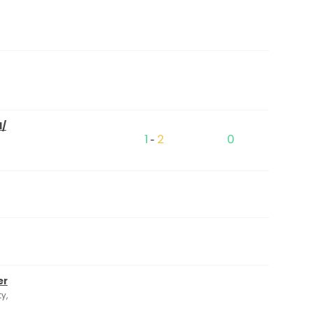
/​
1
2
0
-
er
y,