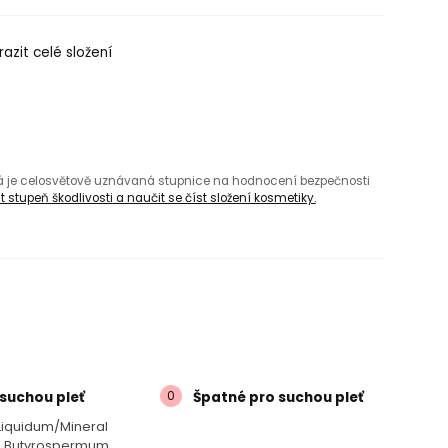
azit celé složení
rá je celosvětově uznávaná stupnice na hodnocení bezpečnosti
 stupeň škodlivosti a naučit se číst složení kosmetiky.
0
suchou pleť
Špatné pro suchou pleť
Liquidum/​mineral
in, Butyrospermum