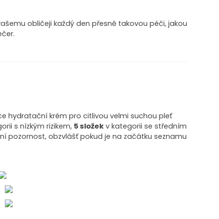
ašemu obličeji každý den přesně takovou péči, jakou
ečer.
e hydratační krém pro citlivou velmi suchou pleť
orii s nízkým rizikem,
5 složek
v kategorii se středním
tní pozornost, obzvlášť pokud je na začátku seznamu
o
o