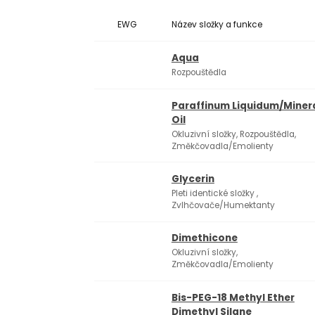
EWG
Název složky a funkce
Aqua
Rozpouštědla
Paraffinum Liquidum/​Miner
Oil
Okluzivní složky, Rozpouštědla,
Změkčovadla/Emolienty
Glycerin
Pleti identické složky ,
Zvlhčovače/Humektanty
Dimethicone
Okluzivní složky,
Změkčovadla/Emolienty
Bis-PEG-18 Methyl Ether
Dimethyl Silane