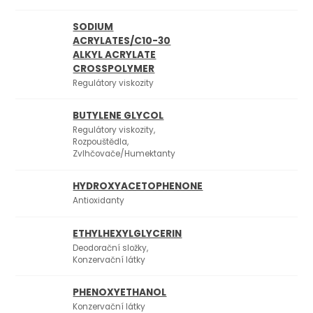
SODIUM
ACRYLATES/C10-30
ALKYL ACRYLATE
CROSSPOLYMER
Regulátory viskozity
BUTYLENE GLYCOL
Regulátory viskozity,
Rozpouštědla,
Zvlhčovače/Humektanty
HYDROXYACETOPHENONE
Antioxidanty
ETHYLHEXYLGLYCERIN
Deodorační složky,
Konzervační látky
PHENOXYETHANOL
Konzervační látky