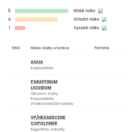
5
Nízké riziko
4
Střední riziko
1
Vysoké riziko
EWG
Název složky a funkce
Pomáhá
Ko
AQUA
Rozpouštědla
PARAFFINUM
LIQUIDUM
Okluzivní složky,
Rozpouštědla,
Změkčovadla/Emolienty
VP/HEXADECENE
COPOLYMER
Regulátory viskozity