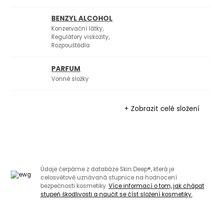
BENZYL ALCOHOL
Konzervační látky,
Regulátory viskozity,
Rozpouštědla
PARFUM
Vonné složky
+ Zobrazit celé složení
Údaje čerpáme z databáze Skin Deep®, která je
celosvětově uznávaná stupnice na hodnocení
bezpečnosti kosmetiky.
Více informací o tom, jak chápat
stupeň škodlivosti a naučit se číst složení kosmetiky.