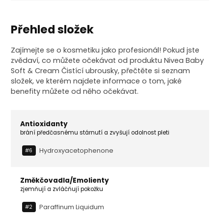
Přehled složek
Zajímejte se o kosmetiku jako profesionál! Pokud jste
zvědaví, co můžete očekávat od produktu Nivea Baby
Soft & Cream Čistící ubrousky, přečtěte si seznam
složek, ve kterém najdete informace o tom, jaké
benefity můžete od něho očekávat.
Antioxidanty
brání předčasnému stárnutí a zvyšují odolnost pleti
Hydroxyacetophenone
#6
Změkčovadla/Emolienty
zjemňují a zvláčňují pokožku
Paraffinum Liquidum
#2