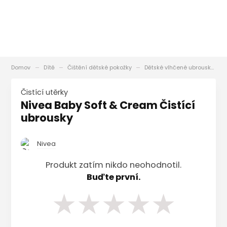
Domov
Dítě
Čištění dětské pokožky
Dětské vlhčené ubrousky
Čistící utěrky
Nivea Baby Soft & Cream Čistící
ubrousky
Nivea
Produkt zatím nikdo neohodnotil.
Buďte první.
★
★
★
★
★