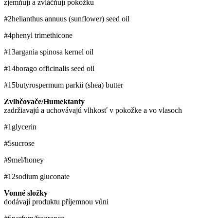
zjemňují a zvláčňují pokožku
#2
helianthus annuus (sunflower) seed oil
#4
phenyl trimethicone
#13
argania spinosa kernel oil
#14
borago officinalis seed oil
#15
butyrospermum parkii (shea) butter
Zvlhčovače/Humektanty
zadržiavajú a uchovávajú vlhkosť v pokožke a vo vlasoch
#1
glycerin
#5
sucrose
#9
mel/honey
#12
sodium gluconate
Vonné složky
dodávají produktu příjemnou vůni