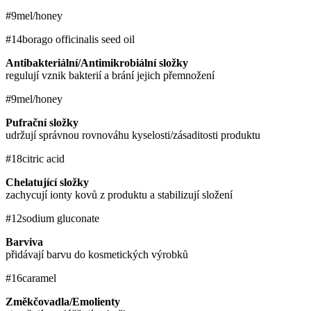
#9
mel/honey
#14
borago officinalis seed oil
Antibakteriální/Antimikrobiální složky
regulují vznik bakterií a brání jejich přemnožení
#9
mel/honey
Pufrační složky
udržují správnou rovnováhu kyselosti/zásaditosti produktu
#18
citric acid
Chelatující složky
zachycují ionty kovů z produktu a stabilizují složení
#12
sodium gluconate
Barviva
přidávají barvu do kosmetických výrobků
#16
caramel
Změkčovadla/Emolienty