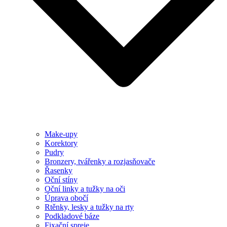
Make-upy
Korektory
Pudry
Bronzery, tvářenky a rozjasňovače
Řasenky
Oční stíny
Oční linky a tužky na oči
Úprava obočí
Rtěnky, lesky a tužky na rty
Podkladové báze
Fixační spreje