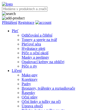
Přihlášení
Registrace
Pleť
Odličování a čištění
Tonery a spreje na tvář
Pleťové séra
Hydratace pleti
Péče o oční okolí
Masky a peelingy
Opalovací krémy na obličej
Péče o rty
Líčení
Make-upy
Korektory
Pudry
Bronzery, tvářenky a rozjasňovače
Řasenky
Oční stíny
Oční linky a tužky na oči
Úprava obočí