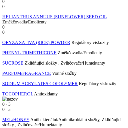
0
0
HELIANTHUS ANNUUS (SUNFLOWER) SEED OIL
Změkčovadla/Emolienty
0
0
ORYZA SATIVA (RICE) POWDER
Regulátory viskozity
PHENYL TRIMETHICONE
Změkčovadla/Emolienty
SUCROSE
Zklidňující složky , Zvlhčovače/Humektanty
PARFUM/FRAGRANCE
Vonné složky
SODIUM ACRYLATES COPOLYMER
Regulátory viskozity
TOCOPHEROL
Antioxidanty
0
-
3
0
-
3
MEL/HONEY
Antibakteriální/Antimikrobiální složky, Zklidňující
složky , Zvlhčovače/Humektanty