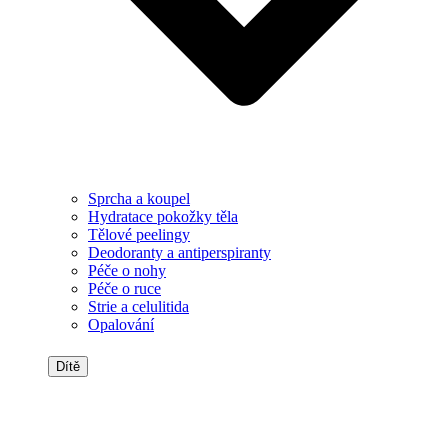
Sprcha a koupel
Hydratace pokožky těla
Tělové peelingy
Deodoranty a antiperspiranty
Péče o nohy
Péče o ruce
Strie a celulitida
Opalování
Dítě