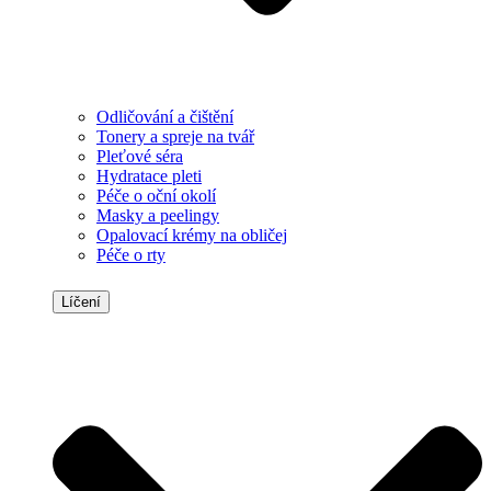
Odličování a čištění
Tonery a spreje na tvář
Pleťové séra
Hydratace pleti
Péče o oční okolí
Masky a peelingy
Opalovací krémy na obličej
Péče o rty
Líčení