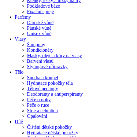
Rtěnky, lesky a tužky na rty
Podkladové báze
Fixační spreje
Parfémy
Dámské vůně
Pánské vůně
Unisex vůně
Vlasy
Šampony
Kondicionéry
Masky, oleje a kúry na vlasy
Barvení vlasů
Stylingové přípravky
Tělo
Sprcha a koupel
Hydratace pokožky těla
Tělové peelingy
Deodoranty a antiperspiranty
Péče o nohy
Péče o ruce
Strie a celulitida
Opalování
Dítě
Čištění dětské pokožky
Hydratace dětské pokožky