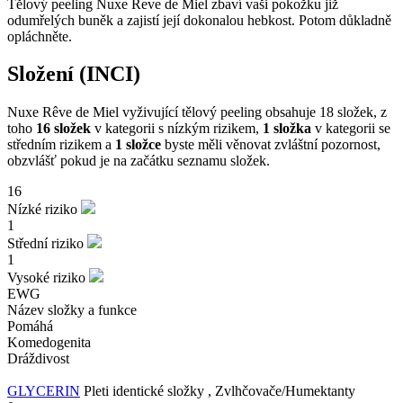
Tělový peeling Nuxe Reve de Miel zbaví vaši pokožku již
odumřelých buněk a zajistí její dokonalou hebkost. Potom důkladně
opláchněte.
Složení (INCI)
Nuxe Rêve de Miel vyživující tělový peeling obsahuje 18 složek, z
toho
16 složek
v kategorii s nízkým rizikem,
1 složka
v kategorii se
středním rizikem a
1 složce
byste měli věnovat zvláštní pozornost,
obzvlášť pokud je na začátku seznamu složek.
16
Nízké riziko
1
Střední riziko
1
Vysoké riziko
EWG
Název složky a funkce
Pomáhá
Komedogenita
Dráždivost
GLYCERIN
Pleti identické složky , Zvlhčovače/Humektanty