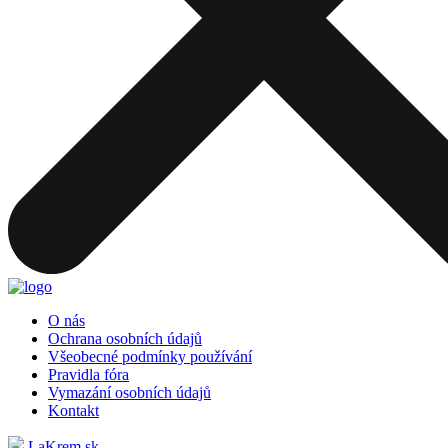
O nás
Ochrana osobních údajů
Všeobecné podmínky používání
Pravidla fóra
Vymazání osobních údajů
Kontakt
LaKrem.sk