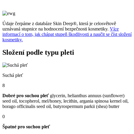
Údaje čerpáme z databáze Skin Deep®, která je celosvětově
uznávaná stupnice na hodnocení bezpečnosti kosmetiky.
Více
informací o tom, jak chápat stupeň škodlivosti a naučit se číst složení
kosmetiky.
Složení podle typu pleti
Suchá pleť
8
Dobré pro suchou pleť
glycerin, helianthus annuus (sunflower)
seed oil, tocopherol, mel/honey, lecithin, argania spinosa kernel oil,
borago officinalis seed oil, butyrospermum parkii (shea) butter
0
Špatné pro suchou pleť