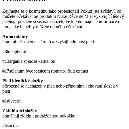
Zajímejte se o kosmetiku jako profesionál! Pokud jste zvědaví, co
můžete očekávat od produktu Nuxe Rêve de Miel vyživující tělový
peeling, přečtěte si seznam složek, ve kterém najdete informace o
tom, jaké benefity můžete od něho očekávat.
Antioxidanty
brání předčasnému stárnutí a zvyšují odolnost pleti
#8
tocopherol
#13
argania spinosa kernel oil
#17
solanum lycopersicum (tomato) fruit extract
Pleti identické složky
přirozeně se nacházejí v pleti nebo připomínají chování složek v
pleti
#1
glycerin
Zklidňující složky
pomáhají zklidnit podrážděnou pokožku
#5
sucrose