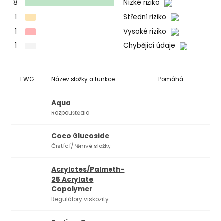
8
Nízké riziko
1
Střední riziko
1
Vysoké riziko
1
Chybějící údaje
EWG
Název složky a funkce
Pomáhá
Ko
Aqua
Rozpouštědla
Coco Glucoside
Čistící/Pěnivé složky
Acrylates/Palmeth-
25 Acrylate
Copolymer
Regulátory viskozity