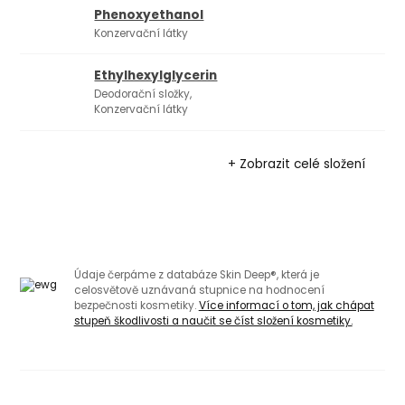
Phenoxyethanol
Konzervační látky
Ethylhexylglycerin
Deodorační složky,
Konzervační látky
+ Zobrazit celé složení
Údaje čerpáme z databáze Skin Deep®, která je
celosvětově uznávaná stupnice na hodnocení
bezpečnosti kosmetiky.
Více informací o tom, jak chápat
stupeň škodlivosti a naučit se číst složení kosmetiky.