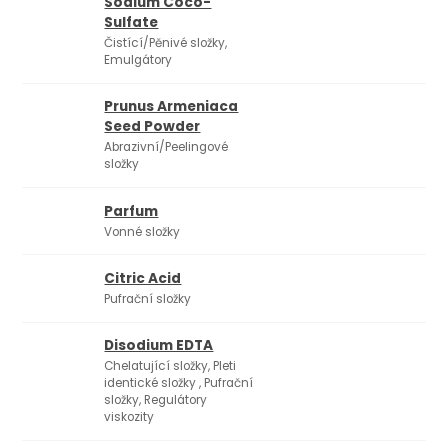
Sodium Coco-
Sulfate
Čistící/Pěnivé složky,
Emulgátory
Prunus Armeniaca
Seed Powder
Abrazivní/Peelingové
složky
Parfum
Vonné složky
Citric Acid
Pufrační složky
Disodium EDTA
Chelatující složky, Pleti
identické složky , Pufrační
složky, Regulátory
viskozity