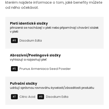
kterém najdete informace o tom, jaké benefity můžete
od něho očekávat.
Pleti identické složky
přirozeně se nacházejí v pleti nebo připomínají chování složek
v pleti
Disodium Edta
#8
Abrazivní/Peelingové složky
vyhlazují a rozjasňují pleť
Prunus Armeniaca Seed Powder
#5
Pufrační složky
udržují správnou rovnováhu kyselosti/zásaditosti produktu
Citric Acid
Disodium Edta
#7
#8