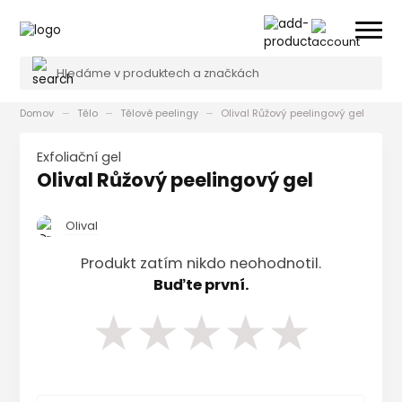
Domov
Tělo
Tělové peelingy
Olival Růžový peelingový gel
Exfoliační gel
Olival Růžový peelingový gel
Olival
Produkt zatím nikdo neohodnotil.
Buďte první.
★
★
★
★
★