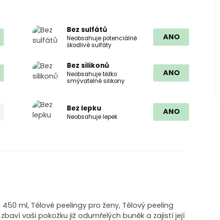
Bez sulfátů
ANO
Neobsahuje potenciálně
škodlivé sulfáty
Bez silikonů
ANO
Neobsahuje těžko
smývatelné silikony
Bez lepku
ANO
Neobsahuje lepek
50 ml, Tělové peelingy pro ženy, Tělový peeling
ví vaši pokožku již odumřelých buněk a zajistí její