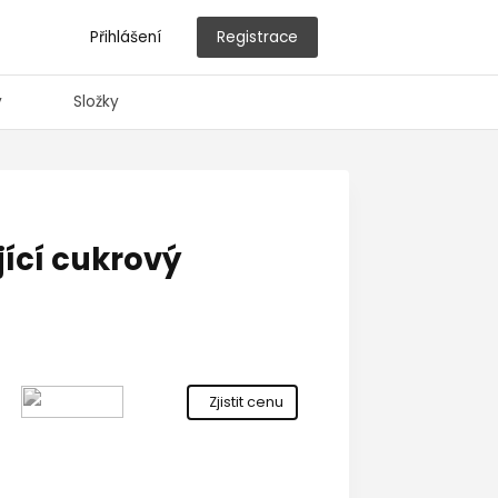
Přihlášení
Registrace
y
Složky
ící cukrový
Zjistit cenu