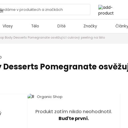
Vlasy
Tělo
Dítě
Značky
Článk
op Body Desserts Pomegranate osvěžující cukrový peeling na tělo
o
 Desserts Pomegranate osvěžuj
Organic Shop
Produkt zatím nikdo neohodnotil.
Buďte první.