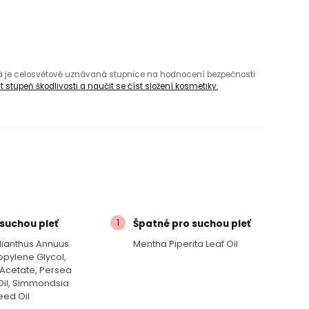
rá je celosvětově uznávaná stupnice na hodnocení bezpečnosti
 stupeň škodlivosti a naučit se číst složení kosmetiky.
1
suchou pleť
Špatné pro suchou pleť
elianthus Annuus
Mentha Piperita Leaf Oil
opylene Glycol,
Acetate, Persea
Oil, Simmondsia
eed Oil