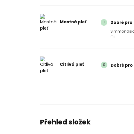
Mastná pleť
1
Dobré pro
Simmondsia
Oil
Citlivá pleť
0
Dobré pro 
Přehled složek