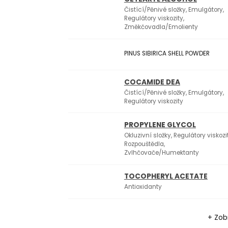
Čistící/Pěnivé složky, Emulgátory,
Regulátory viskozity,
Změkčovadla/Emolienty
PINUS SIBIRICA SHELL POWDER
COCAMIDE DEA
Čistící/Pěnivé složky, Emulgátory,
Regulátory viskozity
PROPYLENE GLYCOL
Okluzivní složky, Regulátory viskozit
Rozpouštědla,
Zvlhčovače/Humektanty
TOCOPHERYL ACETATE
Antioxidanty
+ Zobr