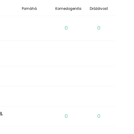
Pomáhá
Komedogenita
Dráždivost
0
0
IL
0
0