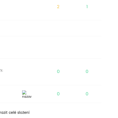
2
1
y,
0
0
0
0
azit celé složení