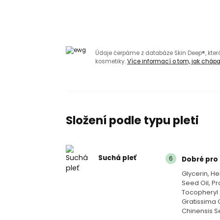
Údaje čerpáme z databáze Skin Deep®, kte
kosmetiky.
Více informací o tom, jak chápat
Složení podle typu pleti
Suchá pleť
6
Dobré pro 
Glycerin, H
Seed Oil, Pr
Tocopheryl 
Gratissima 
Chinensis S