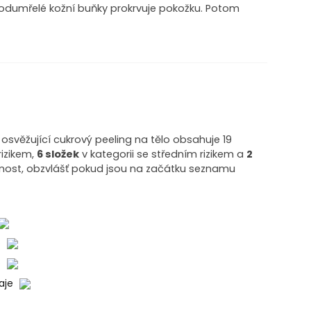
 odumřelé kožní buňky prokrvuje pokožku. Potom
věžující cukrový peeling na tělo obsahuje 19
rizikem,
6 složek
v kategorii se středním rizikem a
2
rnost, obzvlášť pokud jsou na začátku seznamu
o
o
daje