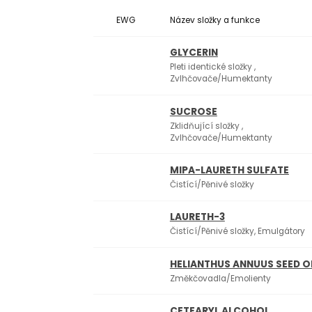
EWG
Název složky a funkce
GLYCERIN
Pleti identické složky ,
Zvlhčovače/Humektanty
SUCROSE
Zklidňující složky ,
Zvlhčovače/Humektanty
MIPA-LAURETH SULFATE
Čistící/Pěnivé složky
LAURETH-3
Čistící/Pěnivé složky, Emulgátory
HELIANTHUS ANNUUS SEED O
Změkčovadla/Emolienty
CETEARYL ALCOHOL