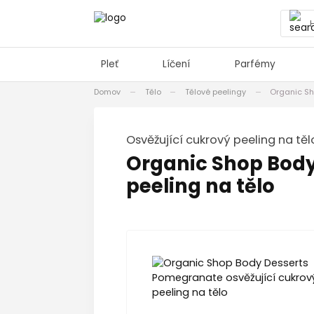
Pleť
Líčení
Parfémy
Domov
Tělo
Tělové peelingy
Organic Sh
osvěžující cukrový peeling na těl
Organic Shop Body
peeling na tělo