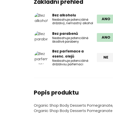
Základní přehled
Bez alkoholu
ANO
Neobsahuje potenciálně
dráždivý, nemastný alkohol
Bez parabenů
ANO
Neobsahuje potenciálně
škodlivé parabeny
Bez parfemace a
esenc. olejů
NE
Neobsahuje potenciálně
dráždivou parfemaci
Popis produktu
Organic Shop Body Desserts Pomegranate, 4
Organic Shop Body Desserts Pomegranate zba