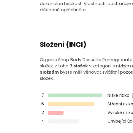
dokonalou hebkost. Vlastnosti: odstraňuje
důkladně opláchněte.
Složení (INCI)
Organic Shop Body Desserts Pomegranate os
složek, z toho
7 složek
v kategorii s nízkým 
složkám
byste měli věnovat zvláštní pozo
složek.
7
Nízké riziko
6
Střední rizik
2
Vysoké rizik
4
Chybějící ú