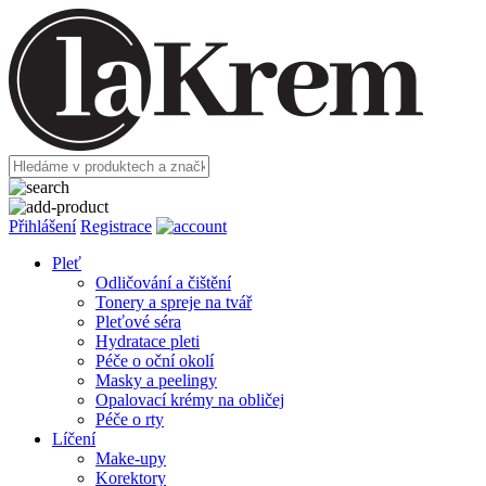
Přihlášení
Registrace
Pleť
Odličování a čištění
Tonery a spreje na tvář
Pleťové séra
Hydratace pleti
Péče o oční okolí
Masky a peelingy
Opalovací krémy na obličej
Péče o rty
Líčení
Make-upy
Korektory