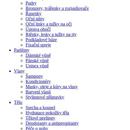
Pudry
Bronzery, tvářenky a rozjasňovače
Řasenky
Oční stíny
Oční linky a tužky na oči
Úprava obočí
Rtěnky, lesky a tužky na rty
Podkladové báze
Fixační spreje
Parfémy
Dámské vůně
Pánské vůně
Unisex vůně
Vlasy
Šampony
Kondicionéry
Masky, oleje a kúry na vlasy
Barvení vlasů
Stylingové přípravky
Tělo
Sprcha a koupel
Hydratace pokožky těla
Tělové peelingy
Deodoranty a antiperspiranty
Péče o nohy