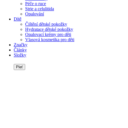
Péče o ruce
Strie a celulitida
Opalování
Dítě
Čištění dětské pokožky
Hydratace dětské pokožky
Opalovací krémy pro děti
Vlasová kosmetika pro děti
Značky
Články
Složky
Pleť