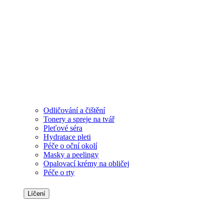
Odličování a čištění
Tonery a spreje na tvář
Pleťové séra
Hydratace pleti
Péče o oční okolí
Masky a peelingy
Opalovací krémy na obličej
Péče o rty
Líčení