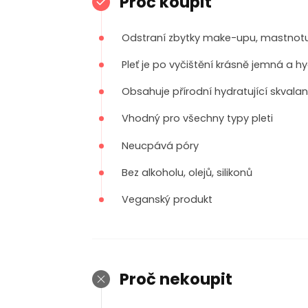
Proč koupit
Odstraní zbytky make-upu, mastnotu
Pleť je po vyčištění krásně jemná a 
Obsahuje přírodní hydratující skvalan
Vhodný pro všechny typy pleti
Neucpává póry
Bez alkoholu, olejů, silikonů
Veganský produkt
Proč nekoupit