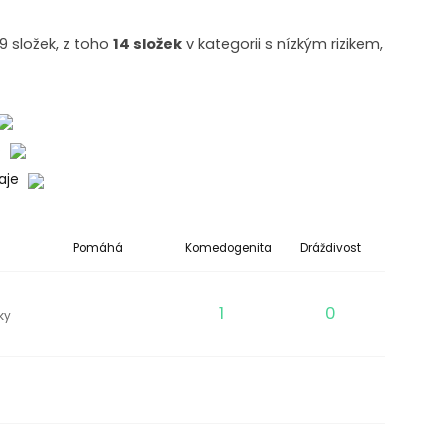
9 složek, z toho
14 složek
v kategorii s nízkým rizikem,
o
daje
Pomáhá
Komedogenita
Dráždivost
1
0
žky