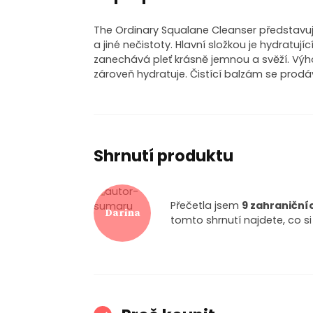
The Ordinary Squalane Cleanser představuje
a jiné nečistoty. Hlavní složkou je hydratují
zanechává pleť krásně jemnou a svěží. Výhodo
zároveň hydratuje. Čistící balzám se prodáv
Shrnutí produktu
Přečetla jsem
9 zahraniční
Darina
tomto shrnutí najdete, co si