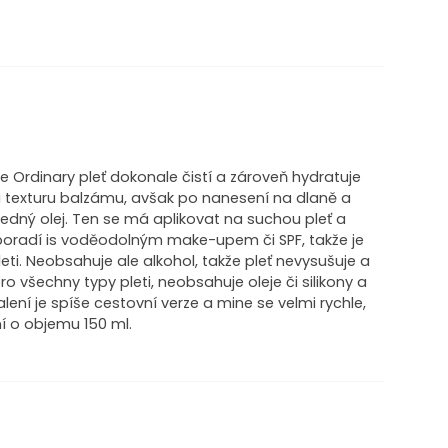
e Ordinary pleť dokonale čistí a zároveň hydratuje
má texturu balzámu, avšak po nanesení na dlaně a
edný olej. Ten se má aplikovat na suchou pleť a
poradí is voděodolným make-upem či SPF, takže je
ti. Neobsahuje ale alkohol, takže pleť nevysušuje a
o všechny typy pleti, neobsahuje oleje či silikony a
ení je spíše cestovní verze a mine se velmi rychle,
ní o objemu 150 ml.