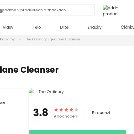
Vlasy
Tělo
Dítě
Značky
Článk
í balzámy
The Ordinary Squalane Cleanser
lane Cleanser
The Ordinary
3.8
5 recenzí
9 hodnocení