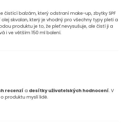
 čistící balzám, který odstraní make-up, zbytky SPF
cí olej skvalan, který je vhodný pro všechny typy pleti a
u produktu je to, že pleť nevysušuje, ale čistí ji a
á i ve větším 150 ml balení.
ch recenzí
a
desítky uživatelských hodnocení
. V
 o produktu myslí lidé.