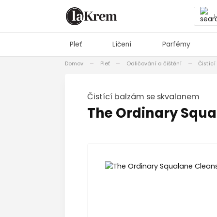
Pleť
Líčení
Parfémy
Domov
Pleť
Odličování a čištění
Čistíc
Čistící balzám se skvalanem
The Ordinary Squa