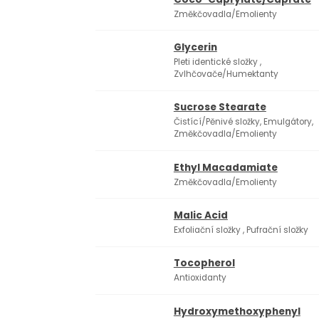
Změkčovadla/Emolienty
Glycerin
Pleti identické složky ,
Zvlhčovače/Humektanty
Sucrose Stearate
Čistící/Pěnivé složky, Emulgátory,
Změkčovadla/Emolienty
Ethyl Macadamiate
Změkčovadla/Emolienty
Malic Acid
Exfoliační složky , Pufrační složky
Tocopherol
Antioxidanty
Hydroxymethoxyphenyl