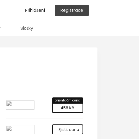
Přihlášení
Registrace
y
Složky
orientační cena
458 Kč
Zjistit cenu