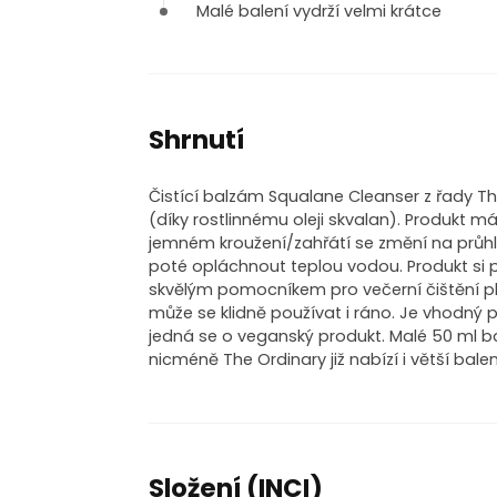
Malé balení vydrží velmi krátce
Shrnutí
Čistící balzám Squalane Cleanser z řady Th
(díky rostlinnému oleji skvalan). Produkt 
jemném kroužení/zahřátí se změní na průhl
poté opláchnout teplou vodou. Produkt si 
skvělým pomocníkem pro večerní čištění ple
může se klidně používat i ráno. Je vhodný pr
jedná se o veganský produkt. Malé 50 ml bal
nicméně The Ordinary již nabízí i větší bale
Složení (INCI)