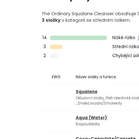
The Ordinary Squalane Cleanser obsahuje 1
3 složky
v kategorii se středním rizikem.
14
Nízké riziko
3
Střední rizik
2
Chybějící ú
EWG
Název složky a funkce
Squalane
Okluzivní složky, Pleti identické slo
, Změkčovadla/Emolienty
Aqua (Water)
Rozpouštědla
Coco-Caprylate/Caprate