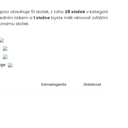
poo obsahuje 51 složek, z toho
28 složek
v kategorii
tředním rizikem a
1 složce
byste měli věnovat zvláštní
eznamu složek.
o
o
daje
Komedogenita
Dráždivost