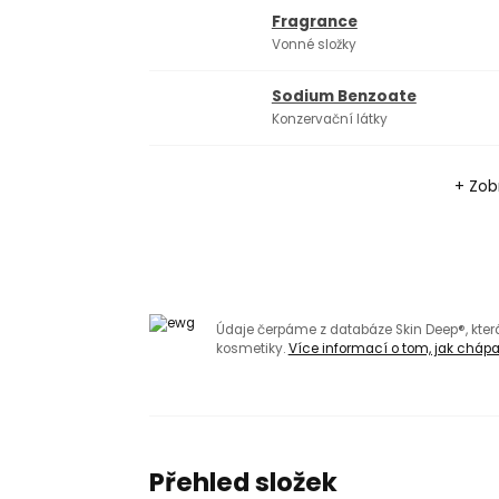
Fragrance
Vonné složky
Sodium Benzoate
Konzervační látky
+ Zobr
Údaje čerpáme z databáze Skin Deep®, kte
kosmetiky.
Více informací o tom, jak chápat
Přehled složek