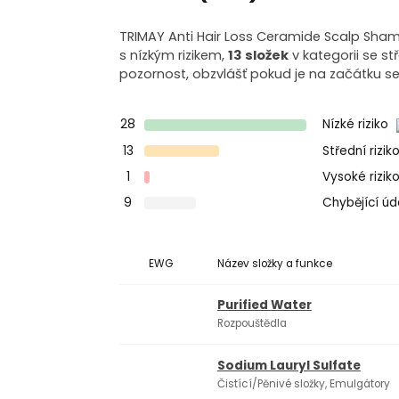
TRIMAY Anti Hair Loss Ceramide Scalp Sham
s nízkým rizikem,
13 složek
v kategorii se s
pozornost, obzvlášť pokud je na začátku s
28
Nízké riziko
13
Střední rizik
1
Vysoké rizik
9
Chybějící ú
EWG
Název složky a funkce
Purified Water
Rozpouštědla
Sodium Lauryl Sulfate
Čistící/Pěnivé složky, Emulgátory