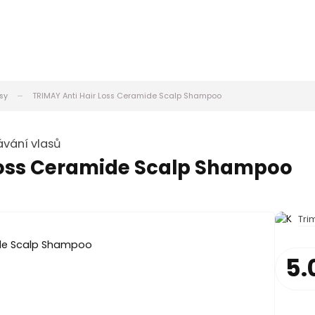
sy
TRIMAY Anti Hair Loss Ceramide Scalp Shampoo
ávání vlasů
Loss Ceramide Scalp Shampoo
Tri
5.