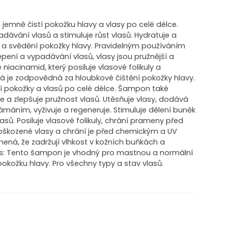
jemně čistí pokožku hlavy a vlasy po celé délce.
adávání vlasů a stimuluje růst vlasů. Hydratuje a
ět a svědění pokožky hlavy. Pravidelným používáním
pení a vypadávání vlasů, vlasy jsou pružnější a
 niacinamid, který posiluje vlasové folikuly a
terá je zodpovědná za hloubkové čištění pokožky hlavy.
ní pokožky a vlasů po celé délce. Šampon také
e a zlepšuje pružnost vlasů. Utěsňuje vlasy, dodává
áním, vyživuje a regeneruje. Stimuluje dělení buněk
lasů. Posiluje vlasové folikuly, chrání prameny před
škozené vlasy a chrání je před chemickým a UV
amená, že zadržují vlhkost v kožních buňkách a
nás: Tento šampon je vhodný pro mastnou a normální
pokožku hlavy. Pro všechny typy a stav vlasů.