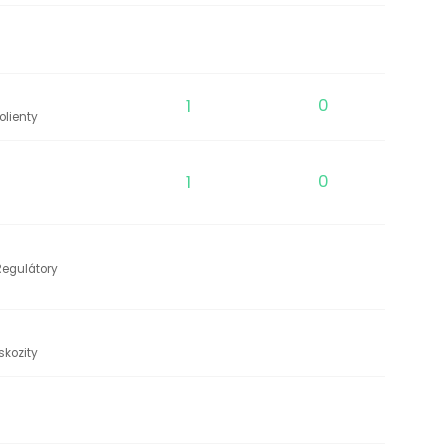
1
0
olienty
1
0
Regulátory
skozity