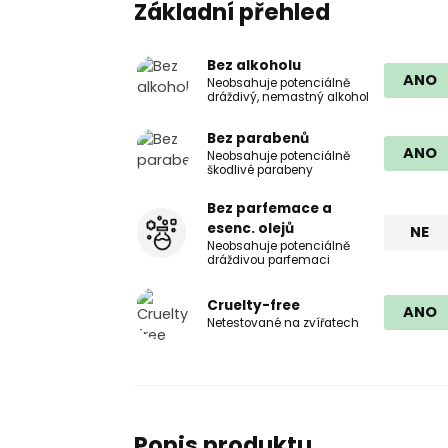
Základní přehled
Bez alkoholu
ANO
Neobsahuje potenciálně
dráždivý, nemastný alkohol
Bez parabenů
ANO
Neobsahuje potenciálně
škodlivé parabeny
Bez parfemace a
esenc. olejů
NE
Neobsahuje potenciálně
dráždivou parfemaci
Cruelty-free
ANO
Netestované na zvířatech
Popis produktu