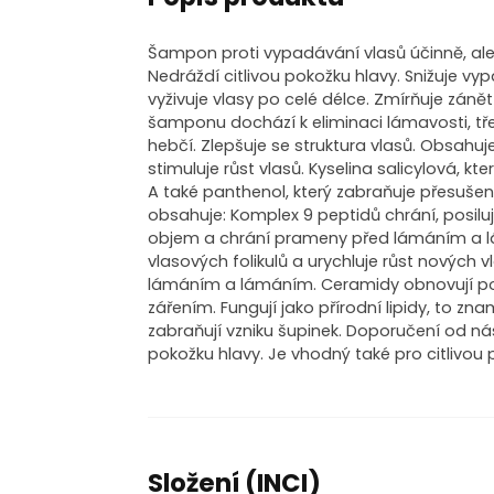
Šampon proti vypadávání vlasů účinně, ale 
Nedráždí citlivou pokožku hlavy. Snižuje vyp
vyživuje vlasy po celé délce. Zmírňuje zán
šamponu dochází k eliminaci lámavosti, tře
hebčí. Zlepšuje se struktura vlasů. Obsahuje
stimuluje růst vlasů. Kyselina salicylová, k
A také panthenol, který zabraňuje přesuše
obsahuje: Komplex 9 peptidů chrání, posiluj
objem a chrání prameny před lámáním a lám
vlasových folikulů a urychluje růst nových v
lámáním a lámáním. Ceramidy obnovují po
zářením. Fungují jako přírodní lipidy, to zn
zabraňují vzniku šupinek. Doporučení od 
pokožku hlavy. Je vhodný také pro citlivou 
Složení (INCI)