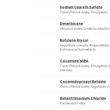
Sodium Laureth Sulfate
Čistící/Pěnivé složky, Emulgátory
Dimethicone
Okluzivní složky, Změkčovadla/Em
Butylene Glycol
Regulátory viskozity, Rozpouštědla,
Zvlhčovače/Humektanty
Cocamide ​MIPA
Čistící/Pěnivé složky, Emulgátory, 
viskozity
Cocamidopropyl Betaine
Čistící/Pěnivé složky, Regulátory vi
Behentrimonium Chloride
Konzervační látky