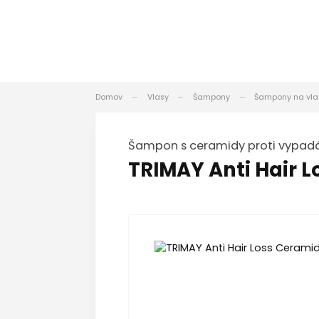
Domov
Vlasy
Šampony
Šampony na vla
Šampon s ceramidy proti vypad
TRIMAY Anti Hair 