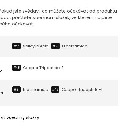
! Pokud jste zvědaví, co můžete očekávat od produktu
poo, přečtěte si seznam složek, ve kterém najdete
 něho očekávat.
Salicylic Acid
Niacinamide
#17
#21
Copper Tripeptide-1
#48
ti
Niacinamide
Copper Tripeptide-1
#21
#48
 a
zit všechny složky