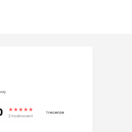
may
0
1 recenze
2 hodnocení