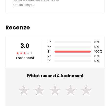
Nahlásit chybu
Recenze
5*
0 %
3.0
4*
0 %
3*
100 %
2*
0 %
1
hodnocení
1*
0 %
Přidat recenzi & hodnocení
★
★
★
★
★