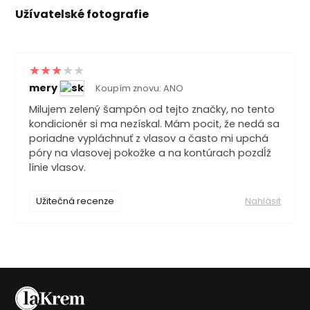
Užívatelské fotografie
mery
Koupím znovu: ANO
Milujem zelený šampón od tejto značky, no tento
kondicionér si ma nezískal. Mám pocit, že nedá sa
poriadne vypláchnuť z vlasov a často mi upchá
póry na vlasovej pokožke a na kontúrach pozdĺž
línie vlasov.
Užitečná recenze
Nahlásit