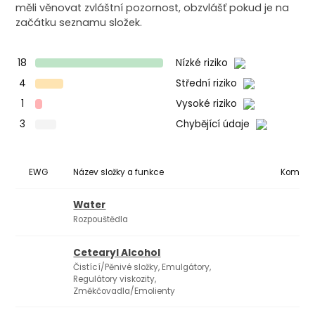
měli věnovat zvláštní pozornost, obzvlášť pokud je na
začátku seznamu složek.
18
Nízké riziko
4
Střední riziko
1
Vysoké riziko
3
Chybějící údaje
EWG
Název složky a funkce
Komedo
Water
Rozpouštědla
Cetearyl Alcohol
Čistící/Pěnivé složky, Emulgátory,
2
Regulátory viskozity,
Změkčovadla/Emolienty