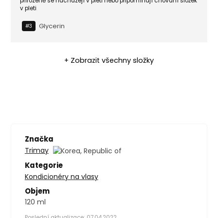
přirozeně se nacházejí v pleti nebo připomínají chování složek
v pleti
Glycerin
#3
+ Zobrazit všechny složky
Značka
Trimay
Kategorie
Kondicionéry na vlasy
Objem
120 ml
Poslední aktualizace: 07.04.2022