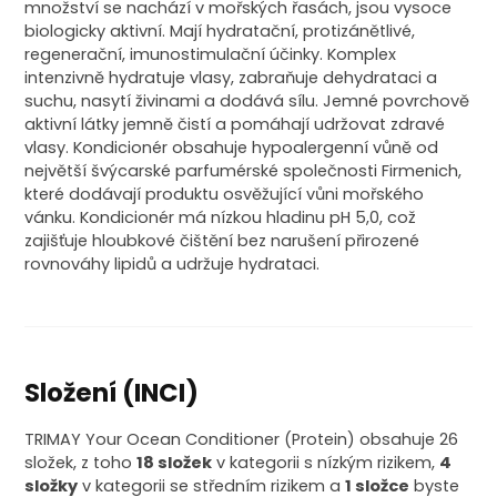
množství se nachází v mořských řasách, jsou vysoce
biologicky aktivní. Mají hydratační, protizánětlivé,
regenerační, imunostimulační účinky. Komplex
intenzivně hydratuje vlasy, zabraňuje dehydrataci a
suchu, nasytí živinami a dodává sílu. Jemné povrchově
aktivní látky jemně čistí a pomáhají udržovat zdravé
vlasy. Kondicionér obsahuje hypoalergenní vůně od
největší švýcarské parfumérské společnosti Firmenich,
které dodávají produktu osvěžující vůni mořského
vánku. Kondicionér má nízkou hladinu pH 5,0, což
zajišťuje hloubkové čištění bez narušení přirozené
rovnováhy lipidů a udržuje hydrataci.
Složení (INCI)
TRIMAY Your Ocean Conditioner (Protein) obsahuje 26
složek, z toho
18 složek
v kategorii s nízkým rizikem,
4
složky
v kategorii se středním rizikem a
1 složce
byste