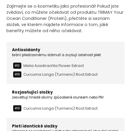
Zajímejte se o kosmetiku jako profesionál! Pokud jste
zvědaví, co můžete očekávat od produktu TRIMAY Your
Ocean Conditioner (Protein), přečtěte si seznam
složek, ve kterém najdete informace o tom, jaké
benefity můžete od něho očekávat.
Antioxidanty
brání předčasnému stárnutí a zvyšují odolnost pleti
Melia Azadirachta Flower Extract
#13
Curcuma Longa (turmeric) Root Extract
#18
Rozjasňující složky
zesvětlují hnědé skvrny způsobené slunkem nebo PIH
Curcuma Longa (turmeric) Root Extract
#18
Pleti identické složky