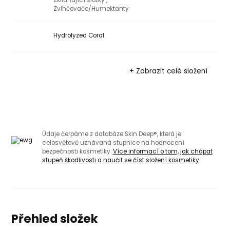
Zklidňující složky ,
Zvlhčovače/Humektanty
Hydrolyzed Coral
+ Zobrazit celé složení
Údaje čerpáme z databáze Skin Deep®, která je
celosvětově uznávaná stupnice na hodnocení
bezpečnosti kosmetiky.
Více informací o tom, jak chápat
stupeň škodlivosti a naučit se číst složení kosmetiky.
Přehled složek