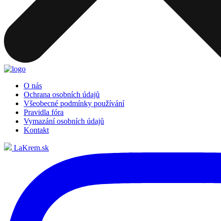
O nás
Ochrana osobních údajů
Všeobecné podmínky používání
Pravidla fóra
Vymazání osobních údajů
Kontakt
LaKrem.sk