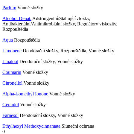
Parfum
Vonné složky
Alcohol Denat.
Adstringentní/Stahující zložky,
Antibakteriální/Antimikrobiální složky, Regulátory viskozity,
Rozpouštědla
Aqua
Rozpouštědla
Limonene
Deodorační složky, Rozpouštědla, Vonné složky
Linalool
Deodorační složky, Vonné složky
Coumarin
Vonné složky
Citronellol
Vonné složky
Alpha-isomethyl Ionone
Vonné složky
Geraniol
Vonné složky
Farnesol
Deodorační složky, Vonné složky
Ethylhexyl Methoxycinnamate
Sluneční ochrana
0