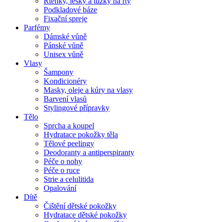
Rtěnky, lesky a tužky na rty
Podkladové báze
Fixační spreje
Parfémy
Dámské vůně
Pánské vůně
Unisex vůně
Vlasy
Šampony
Kondicionéry
Masky, oleje a kúry na vlasy
Barvení vlasů
Stylingové přípravky
Tělo
Sprcha a koupel
Hydratace pokožky těla
Tělové peelingy
Deodoranty a antiperspiranty
Péče o nohy
Péče o ruce
Strie a celulitida
Opalování
Dítě
Čištění dětské pokožky
Hydratace dětské pokožky