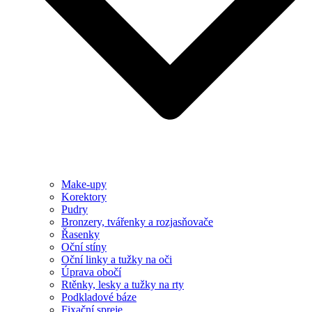
Make-upy
Korektory
Pudry
Bronzery, tvářenky a rozjasňovače
Řasenky
Oční stíny
Oční linky a tužky na oči
Úprava obočí
Rtěnky, lesky a tužky na rty
Podkladové báze
Fixační spreje