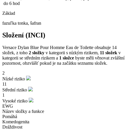
do 6 hod
Základ
fazuľka tonka, šafran
Složení (INCI)
Versace Dylan Blue Pour Homme Eau de Toilette obsahuje 14
složek, z toho
2 složky
v kategorii s nízkým rizikem,
11 složek
v
kategorii se středním rizikem a
1 složce
byste měli věnovat zvláštní
pozornost, obzvlášť pokud je na začátku seznamu složek.
2
Nízké riziko
11
Střední riziko
1
Vysoké riziko
EWG
Název složky a funkce
Pomáhá
Komedogenita
Dráždivost