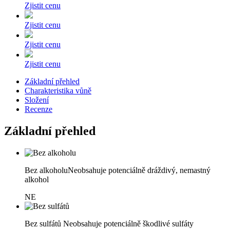
Zjistit cenu
Zjistit cenu
Zjistit cenu
Zjistit cenu
Základní přehled
Charakteristika vůně
Složení
Recenze
Základní přehled
Bez alkoholu
Neobsahuje potenciálně dráždivý, nemastný
alkohol
NE
Bez sulfátů
Neobsahuje potenciálně škodlivé sulfáty