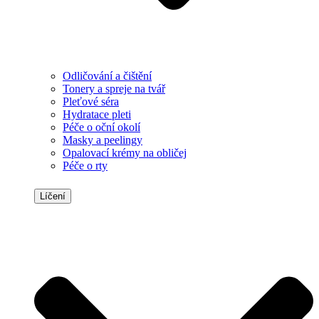
Odličování a čištění
Tonery a spreje na tvář
Pleťové séra
Hydratace pleti
Péče o oční okolí
Masky a peelingy
Opalovací krémy na obličej
Péče o rty
Líčení