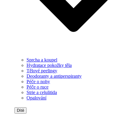
Sprcha a koupel
Hydratace pokožky těla
Tělové peelingy
Deodoranty a antiperspiranty
Péče o nohy
Péče o ruce
Strie a celulitida
Opalování
Dítě