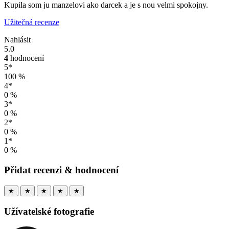
Kupila som ju manzelovi ako darcek a je s nou velmi spokojny.
Užitečná recenze
Nahlásit
5.0
4
hodnocení
5*
100 %
4*
0 %
3*
0 %
2*
0 %
1*
0 %
Přidat recenzi & hodnocení
★
★
★
★
★
Užívatelské fotografie