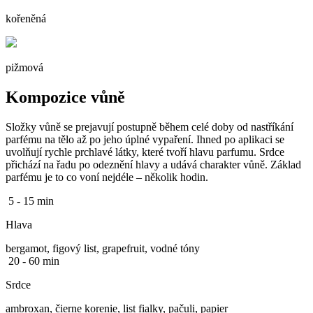
kořeněná
pižmová
Kompozice vůně
Složky vůně se prejavují postupně během celé doby od nastříkání
parfému na tělo až po jeho úplné vypaření. Ihned po aplikaci se
uvolňují rychle prchlavé látky, které tvoří hlavu parfumu. Srdce
přichází na řadu po odeznění hlavy a udává charakter vůně. Základ
parfému je to co voní nejdéle – několik hodin.
5 - 15 min
Hlava
bergamot, figový list, grapefruit, vodné tóny
20 - 60 min
Srdce
ambroxan, čierne korenie, list fialky, pačuli, papier