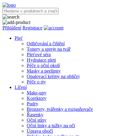
Přihlášení
Registrace
Pleť
Odličování a čištění
Tonery a spreje na tvář
Pleťové séra
Hydratace pleti
Péče o oční okolí
Masky a peelingy
Opalovací krémy na obličej
Péče o rty
Líčení
Make-upy
Korektory
Pudry
Bronzery, tvářenky a rozjasňovače
Řasenky
Oční stíny
Oční linky a tužky na oči
Úprava obočí