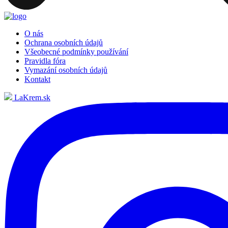
O nás
Ochrana osobních údajů
Všeobecné podmínky používání
Pravidla fóra
Vymazání osobních údajů
Kontakt
LaKrem.sk