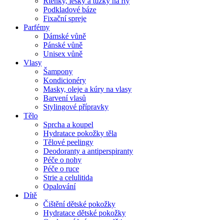
Rtěnky, lesky a tužky na rty
Podkladové báze
Fixační spreje
Parfémy
Dámské vůně
Pánské vůně
Unisex vůně
Vlasy
Šampony
Kondicionéry
Masky, oleje a kúry na vlasy
Barvení vlasů
Stylingové přípravky
Tělo
Sprcha a koupel
Hydratace pokožky těla
Tělové peelingy
Deodoranty a antiperspiranty
Péče o nohy
Péče o ruce
Strie a celulitida
Opalování
Dítě
Čištění dětské pokožky
Hydratace dětské pokožky