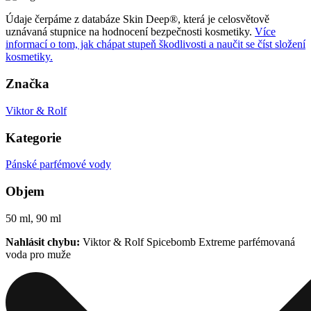
Údaje čerpáme z databáze Skin Deep®, která je celosvětově
uznávaná stupnice na hodnocení bezpečnosti kosmetiky.
Více
informací o tom, jak chápat stupeň škodlivosti a naučit se číst složení
kosmetiky.
Značka
Viktor & Rolf
Kategorie
Pánské parfémové vody
Objem
50 ml, 90 ml
Nahlásit chybu:
Viktor & Rolf Spicebomb Extreme parfémovaná
voda pro muže