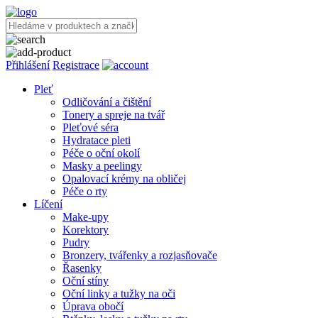
Přihlášení
Registrace
Pleť
Odličování a čištění
Tonery a spreje na tvář
Pleťové séra
Hydratace pleti
Péče o oční okolí
Masky a peelingy
Opalovací krémy na obličej
Péče o rty
Líčení
Make-upy
Korektory
Pudry
Bronzery, tvářenky a rozjasňovače
Řasenky
Oční stíny
Oční linky a tužky na oči
Úprava obočí