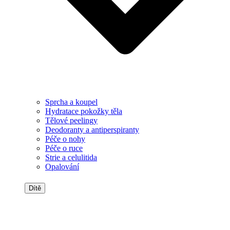
Sprcha a koupel
Hydratace pokožky těla
Tělové peelingy
Deodoranty a antiperspiranty
Péče o nohy
Péče o ruce
Strie a celulitida
Opalování
Dítě