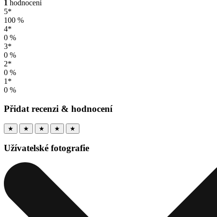
1
hodnocení
5*
100 %
4*
0 %
3*
0 %
2*
0 %
1*
0 %
Přidat recenzi & hodnocení
★
★
★
★
★
Užívatelské fotografie