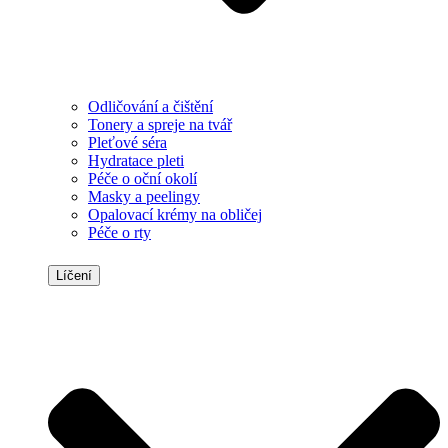
Odličování a čištění
Tonery a spreje na tvář
Pleťové séra
Hydratace pleti
Péče o oční okolí
Masky a peelingy
Opalovací krémy na obličej
Péče o rty
Líčení