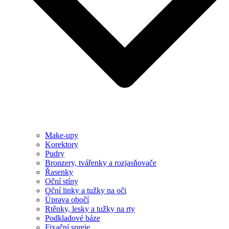
Make-upy
Korektory
Pudry
Bronzery, tvářenky a rozjasňovače
Řasenky
Oční stíny
Oční linky a tužky na oči
Úprava obočí
Rtěnky, lesky a tužky na rty
Podkladové báze
Fixační spreje