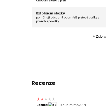
chování složek v pleti
Exfoliační složky
pomáhají odstranit odumřelé pleťové buňky z
povrchu pokožky
+ Zobra
Recenze
Lenka
Koupím znovu: NE