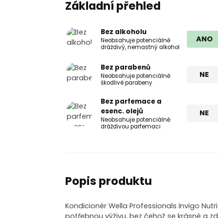
Základní přehled
Bez alkoholu
ANO
Neobsahuje potenciálně
dráždivý, nemastný alkohol
Bez parabenů
NE
Neobsahuje potenciálně
škodlivé parabeny
Bez parfemace a
esenc. olejů
NE
Neobsahuje potenciálně
dráždivou parfemaci
Popis produktu
Kondicionér Wella Professionals Invigo Nut
potřebnou výživu, bez čehož se krásné a zd