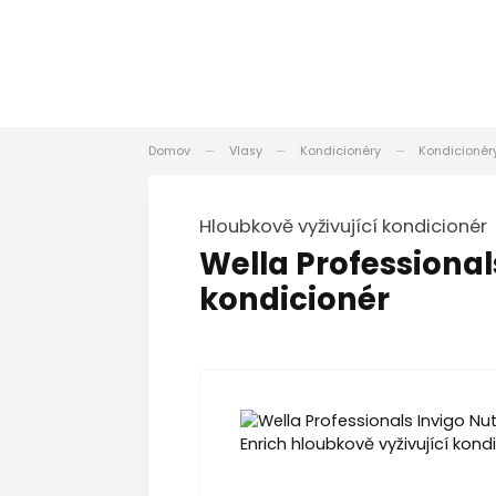
Domov
Vlasy
Kondicionéry
Kondicionér
hloubkově vyživující kondicionér
Wella Professional
kondicionér