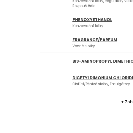
Konzervační látky, Regulátory visko
Rozpouštědla
PHENOXYETHANOL
Konzervační látky
FRAGRANCE/PARFUM
Vonné složky
BIS-AMINOPROPYL DIMETHI
DICETYLDIMONIUM CHLORID
Čistící/Pěnivé složky, Emulgátory
+ Zobr