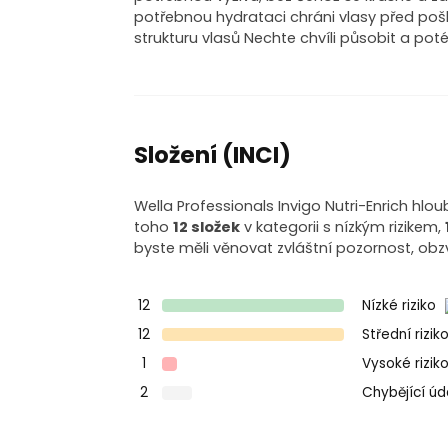
potřebnou hydrataci chráni vlasy před pošk
strukturu vlasů Nechte chvíli působit a po
Složení (INCI)
Wella Professionals Invigo Nutri-Enrich hlou
toho
12 složek
v kategorii s nízkým rizikem,
byste měli věnovat zvláštní pozornost, obz
12
Nízké riziko
12
Střední rizik
1
Vysoké rizik
2
Chybějící ú