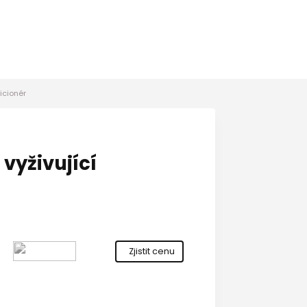
icionér
vyživující
Zjistit cenu