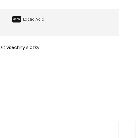
Lactic Acid
#26
zit všechny složky