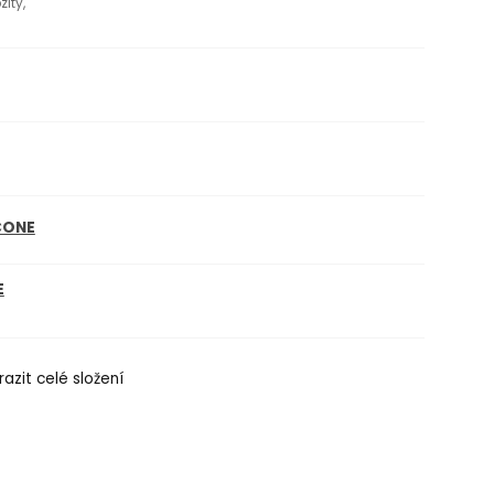
zity,
CONE
E
azit celé složení