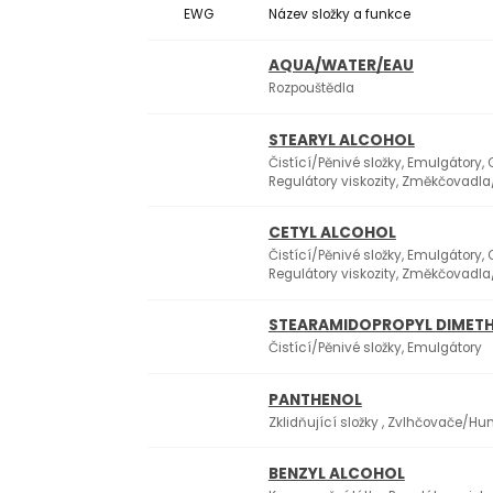
EWG
Název složky a funkce
AQUA/WATER/EAU
Rozpouštědla
STEARYL ALCOHOL
Čistící/Pěnivé složky, Emulgátory, O
Regulátory viskozity, Změkčovadla
CETYL ALCOHOL
Čistící/Pěnivé složky, Emulgátory, O
Regulátory viskozity, Změkčovadla
STEARAMIDOPROPYL DIMET
Čistící/Pěnivé složky, Emulgátory
PANTHENOL
Zklidňující složky , Zvlhčovače/H
BENZYL ALCOHOL