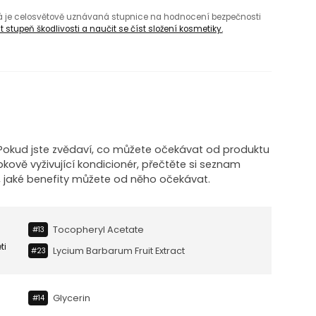
rá je celosvětově uznávaná stupnice na hodnocení bezpečnosti
 stupeň škodlivosti a naučit se číst složení kosmetiky.
! Pokud jste zvědaví, co můžete očekávat od produktu
bkově vyživující kondicionér, přečtěte si seznam
, jaké benefity můžete od něho očekávat.
Tocopheryl Acetate
#13
ti
Lycium Barbarum Fruit Extract
#23
Glycerin
#14