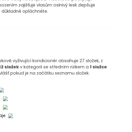
ozením zajišťuje vlasům oslnivý lesk zlepšuje
té důkladně opláchněte.
bkově vyživující kondicionér obsahuje 27 složek, z
12 složek
v kategorii se středním rizikem a
1 složce
vlášť pokud je na začátku seznamu složek.
o
o
daje