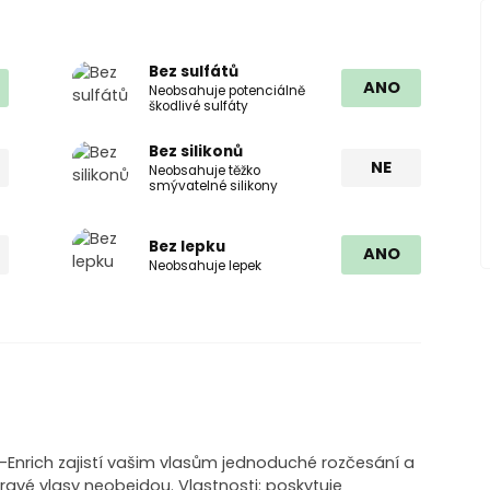
Bez sulfátů
ANO
Neobsahuje potenciálně
škodlivé sulfáty
Bez silikonů
NE
Neobsahuje těžko
smývatelné silikony
Bez lepku
ANO
Neobsahuje lepek
ri-Enrich zajistí vašim vlasům jednoduché rozčesání a
ravé vlasy neobejdou. Vlastnosti: poskytuje