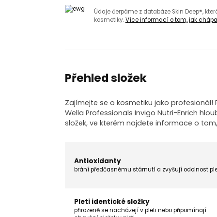
Údaje čerpáme z databáze Skin Deep®, kte
kosmetiky.
Více informací o tom, jak chápat
Přehled složek
Zajímejte se o kosmetiku jako profesionál
Wella Professionals Invigo Nutri-Enrich hlou
složek, ve kterém najdete informace o tom
Antioxidanty
brání předčasnému stárnutí a zvyšují odolnost ple
Pleti identické složky
přirozeně se nacházejí v pleti nebo připomínají