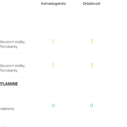
Komedogenita
Dráždivost
2
2
kluzivní složky,
/Emolienty
2
2
kluzivní složky,
/Emolienty
HYLAMINE
0
0
umektanty