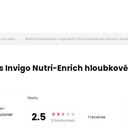
y na vlasy
Wella Professionals Invigo Nutri-Enrich hloubkově vyživující kond
s Invigo Nutri-Enrich hloubkově 
Wella
2.5
1 recenze
2 hodnocení