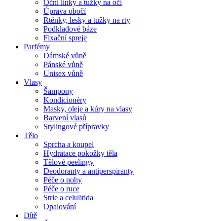
Oční linky a tužky na oči
Úprava obočí
Rtěnky, lesky a tužky na rty
Podkladové báze
Fixační spreje
Parfémy
Dámské vůně
Pánské vůně
Unisex vůně
Vlasy
Šampony
Kondicionéry
Masky, oleje a kúry na vlasy
Barvení vlasů
Stylingové přípravky
Tělo
Sprcha a koupel
Hydratace pokožky těla
Tělové peelingy
Deodoranty a antiperspiranty
Péče o nohy
Péče o ruce
Strie a celulitida
Opalování
Dítě