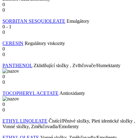
0
0
SORBITAN SESQUIOLEATE
Emulgátory
0
-
1
0
CERESIN
Regulátory viskozity
0
0
PANTHENOL
Zklidňující složky , Zvlhčovače/Humektanty
0
0
TOCOPHERYL ACETATE
Antioxidanty
0
0
ETHYL LINOLEATE
Čistící/Pěnivé složky, Pleti identické složky ,
Vonné složky, Změkčovadla/Emolienty
ETHYL OLEATE
Vonné složky, Změkčovadla/Emolienty