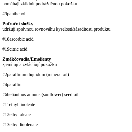
pomáhají zklidnit podrážděnou pokožku
#9
panthenol
Pufrační složky
udržují správnou rovnováhu kyselosti/zásaditosti produktu
#18
ascorbic acid
#19
citric acid
Změkčovadla/Emolienty
zjemňují a zvláčňují pokožku
#2
paraffinum liquidum (mineral oil)
#4
paraffin
#6
helianthus annuus (sunflower) seed oil
#11
ethyl linoleate
#12
ethyl oleate
#13
ethyl linolenate