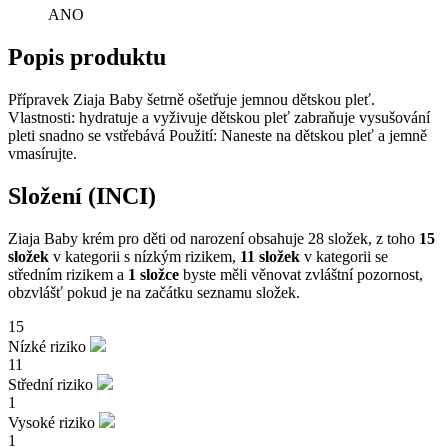
ANO
Popis produktu
Přípravek Ziaja Baby šetrně ošetřuje jemnou dětskou pleť.
Vlastnosti: hydratuje a vyživuje dětskou pleť zabraňuje vysušování
pleti snadno se vstřebává Použití: Naneste na dětskou pleť a jemně
vmasírujte.
Složení (INCI)
Ziaja Baby krém pro děti od narození obsahuje 28 složek, z toho
15
složek
v kategorii s nízkým rizikem,
11 složek
v kategorii se
středním rizikem a
1 složce
byste měli věnovat zvláštní pozornost,
obzvlášť pokud je na začátku seznamu složek.
15
Nízké riziko
11
Střední riziko
1
Vysoké riziko
1