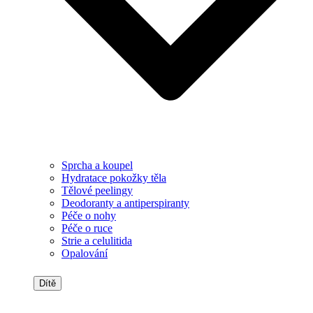
Sprcha a koupel
Hydratace pokožky těla
Tělové peelingy
Deodoranty a antiperspiranty
Péče o nohy
Péče o ruce
Strie a celulitida
Opalování
Dítě