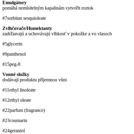
Emulgátory
pomáhá nemísitelným kapalinám vytvořit roztok
#7
sorbitan sesquioleate
Zvlhčovače/Humektanty
zadržiavajú a uchovávajú vlhkosť v pokožke a vo vlasoch
#5
glycerin
#9
panthenol
#15
peg-8
Vonné složky
dodávají produktu příjemnou vůni
#11
ethyl linoleate
#12
ethyl oleate
#22
parfum (fragrance)
#23
coumarin
#24
geraniol