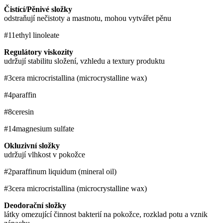
Čistící/Pěnivé složky
odstraňují nečistoty a mastnotu, mohou vytvářet pěnu
#11
ethyl linoleate
Regulátory viskozity
udržují stabilitu složení, vzhledu a textury produktu
#3
cera microcristallina (microcrystalline wax)
#4
paraffin
#8
ceresin
#14
magnesium sulfate
Okluzivní složky
udržují vlhkost v pokožce
#2
paraffinum liquidum (mineral oil)
#3
cera microcristallina (microcrystalline wax)
Deodorační složky
látky omezující činnost bakterií na pokožce, rozklad potu a vznik