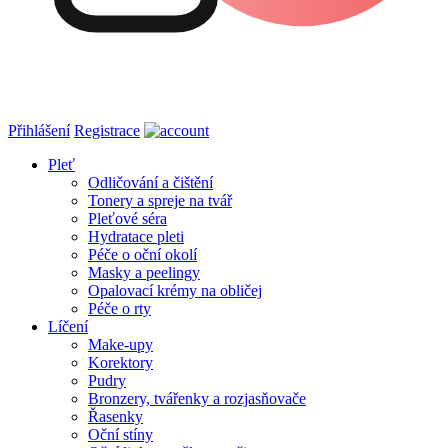
Přihlášení
Registrace
Pleť
Odličování a čištění
Tonery a spreje na tvář
Pleťové séra
Hydratace pleti
Péče o oční okolí
Masky a peelingy
Opalovací krémy na obličej
Péče o rty
Líčení
Make-upy
Korektory
Pudry
Bronzery, tvářenky a rozjasňovače
Řasenky
Oční stíny