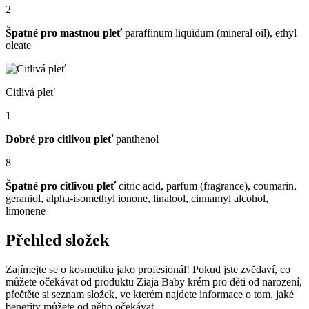
2
Špatné pro mastnou pleť
paraffinum liquidum (mineral oil), ethyl
oleate
Citlivá pleť
1
Dobré pro citlivou pleť
panthenol
8
Špatné pro citlivou pleť
citric acid, parfum (fragrance), coumarin,
geraniol, alpha-isomethyl ionone, linalool, cinnamyl alcohol,
limonene
Přehled složek
Zajímejte se o kosmetiku jako profesionál! Pokud jste zvědaví, co
můžete očekávat od produktu Ziaja Baby krém pro děti od narození,
přečtěte si seznam složek, ve kterém najdete informace o tom, jaké
benefity můžete od něho očekávat.