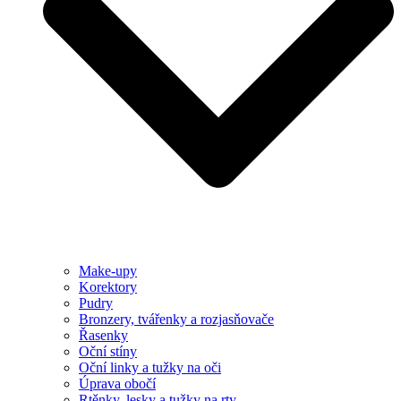
Make-upy
Korektory
Pudry
Bronzery, tvářenky a rozjasňovače
Řasenky
Oční stíny
Oční linky a tužky na oči
Úprava obočí
Rtěnky, lesky a tužky na rty