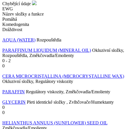
Chybějící údaje
EWG
Název složky a funkce
Pomáhá
Komedogenita
Dráždivost
AQUA (WATER)
Rozpouštědla
PARAFFINUM LIQUIDUM (MINERAL OIL)
Okluzivní složky,
Rozpouštědla, Změkčovadla/Emolienty
0
-
2
0
CERA MICROCRISTALLINA (MICROCRYSTALLINE WAX)
Okluzivní složky, Regulátory viskozity
PARAFFIN
Regulátory viskozity, Změkčovadla/Emolienty
GLYCERIN
Pleti identické složky , Zvlhčovače/Humektanty
0
0
HELIANTHUS ANNUUS (SUNFLOWER) SEED OIL
Změkčovadla/Emolienty