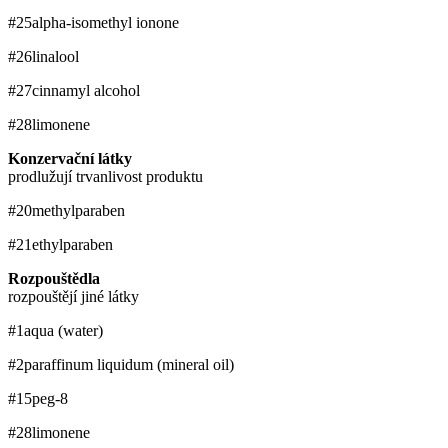
#25
alpha-isomethyl ionone
#26
linalool
#27
cinnamyl alcohol
#28
limonene
Konzervační látky
prodlužují trvanlivost produktu
#20
methylparaben
#21
ethylparaben
Rozpouštědla
rozpouštějí jiné látky
#1
aqua (water)
#2
paraffinum liquidum (mineral oil)
#15
peg-8
#28
limonene