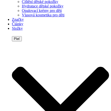
Čištění dětské pokožky
Hydratace dětské pokožky
Opalovací krémy pro děti
Vlasová kosmetika pro děti
Značky
Články
Složky
Pleť