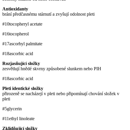
Antioxidanty
brání předčasnému stárnutí a zvyšují odolnost pleti
#10
tocopheryl acetate
#16
tocopherol
#17
ascorbyl palmitate
#18
ascorbic acid
Rozjasňující složky
zesvětlují hnědé skvrny způsobené slunkem nebo PIH
#18
ascorbic acid
Pleti identické složky
přirozeně se nacházejí v pleti nebo připomínají chování složek v
pleti
#5
glycerin
#11
ethyl linoleate
Zklidňující složky