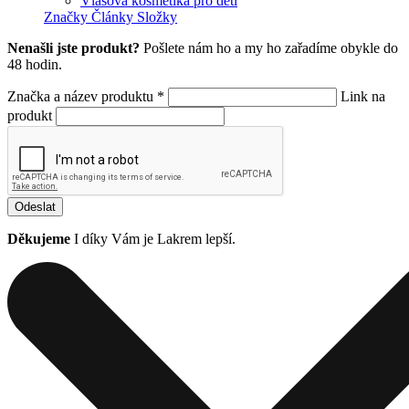
Vlasová kosmetika pro děti
Značky
Články
Složky
Nenašli jste produkt?
Pošlete nám ho a my ho zařadíme obykle do
48 hodin.
Značka a název produktu *
Link na
produkt
Odeslat
Děkujeme
I díky Vám je Lakrem lepší.