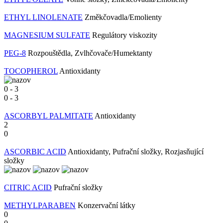
ETHYL LINOLENATE
Změkčovadla/Emolienty
MAGNESIUM SULFATE
Regulátory viskozity
PEG-8
Rozpouštědla, Zvlhčovače/Humektanty
TOCOPHEROL
Antioxidanty
0
-
3
0
-
3
ASCORBYL PALMITATE
Antioxidanty
2
0
ASCORBIC ACID
Antioxidanty, Pufrační složky, Rozjasňující
složky
CITRIC ACID
Pufrační složky
METHYLPARABEN
Konzervační látky
0