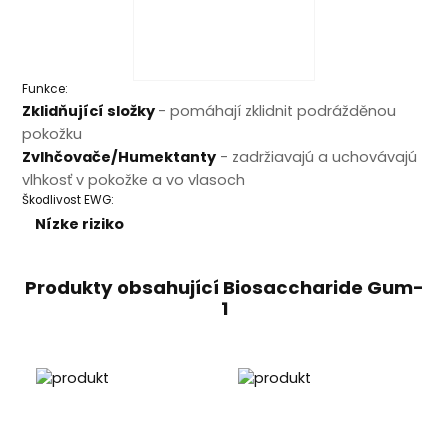
Funkce:
Zklidňující složky
- pomáhají zklidnit podrážděnou
pokožku
Zvlhčovače/Humektanty
- zadržiavajú a uchovávajú
vlhkosť v pokožke a vo vlasoch
Škodlivost EWG:
Nízke riziko
Produkty obsahující Biosaccharide Gum-
1