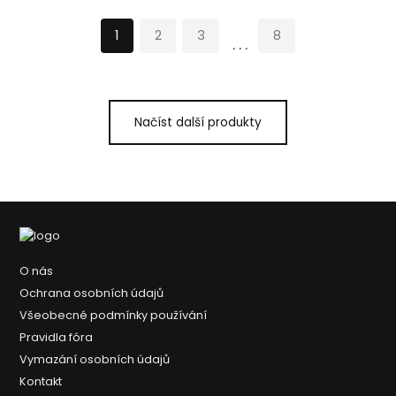
1
2
3
8
...
Načíst další produkty
O nás
Ochrana osobních údajů
Všeobecné podmínky používání
Pravidla fóra
Vymazání osobních údajů
Kontakt