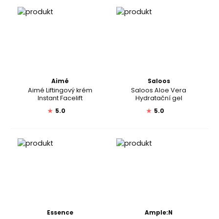
Aimé
Saloos
Aimé Liftingový krém
Saloos Aloe Vera
Instant Facelift
Hydratační gel
★
5.0
★
5.0
Essence
Ample:N