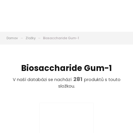
Domov
Zložky
Biosaccharide Gum-1
Biosaccharide Gum-1
281
V naší databázi se nachází
produktů s touto
složkou.