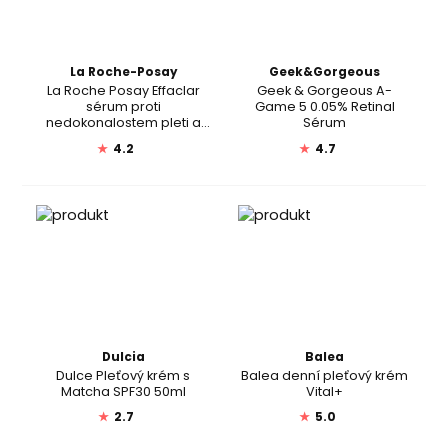
La Roche-Posay
Geek&Gorgeous
La Roche Posay Effaclar
Geek & Gorgeous A-
sérum proti
Game 5 0.05% Retinal
nedokonalostem pleti a
Sérum
stopám po akné
★
4.2
★
4.7
Dulcia
Balea
Dulce Pleťový krém s
Balea denní pleťový krém
Matcha SPF30 50ml
Vital+
★
2.7
★
5.0