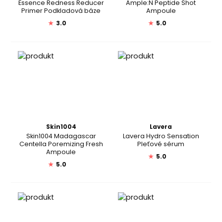
Essence Redness Reducer
Ample:N Peptide Shot
Primer Podkladová báze
Ampoule
★
3.0
★
5.0
Skin1004
Lavera
Skin1004 Madagascar
Lavera Hydro Sensation
Centella Poremizing Fresh
Pleťové sérum
Ampoule
★
5.0
★
5.0