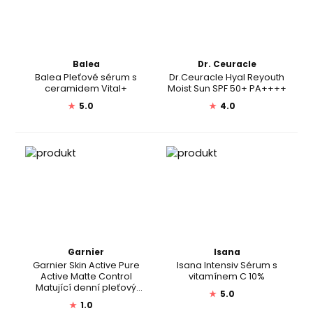
Balea
Dr. Ceuracle
Balea Pleťové sérum s
Dr.Ceuracle Hyal Reyouth
ceramidem Vital+
Moist Sun SPF 50+ PA++++
★
5.0
★
4.0
Garnier
Isana
Garnier Skin Active Pure
Isana Intensiv Sérum s
Active Matte Control
vitamínem C 10%
Matující denní pleťový
★
5.0
krém
★
1.0