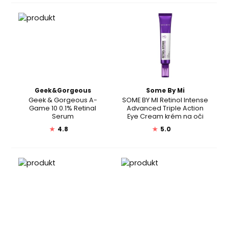
Geek&Gorgeous
Some By Mi
Geek & Gorgeous A-
SOME BY MI Retinol Intense
Game 10 0.1% Retinal
Advanced Triple Action
Serum
Eye Cream krém na oči
★
4.8
★
5.0