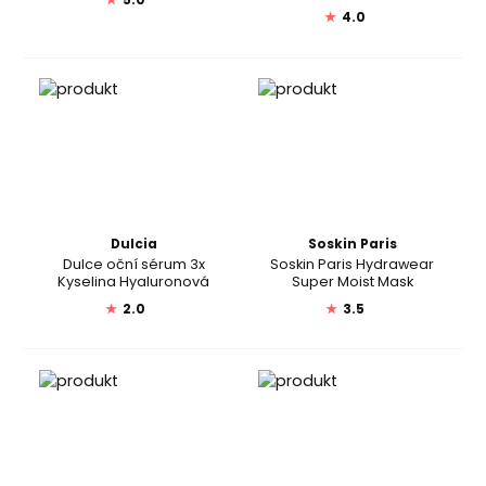
★
5.0
★
4.0
Dulcia
Soskin Paris
Dulce oční sérum 3x
Soskin Paris Hydrawear
Kyselina Hyaluronová
Super Moist Mask
★
2.0
★
3.5