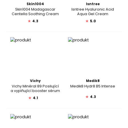
Skin1004
Isntree
Skin1004 Madagascar
Isntree Hyaluronic Acid
Centella Soothing Cream
Aqua Gel Cream
★
4.3
★
5.0
Vichy
Medik8
Vichy Minéral 89 Posilující
Medik8 Hydr8 B5 Intense
a vyplňující booster sérum
★
4.3
★
4.1