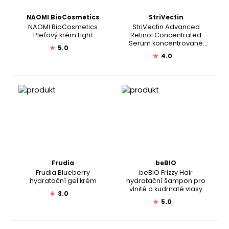
NAOMI BioCosmetics
StriVectin
NAOMI BioCosmetics
StriVectin Advanced
Pleťový krém Light
Retinol Concentrated
Serum koncentrované
★
5.0
sérum proti stárnutí pleti
★
4.0
Frudia
beBIO
Frudia Blueberry
beBIO Frizzy Hair
hydratační gel krém
hydratační šampon pro
vlnité a kudrnaté vlasy
★
3.0
★
5.0