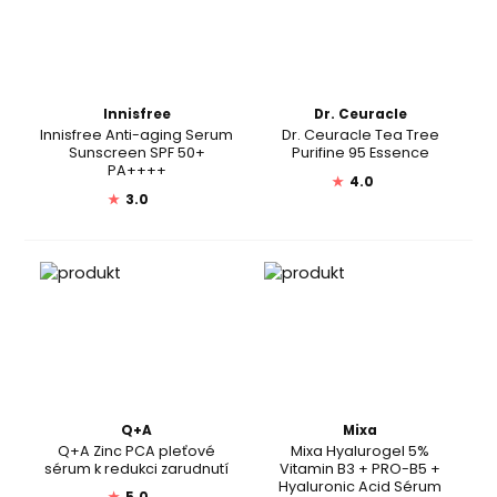
Innisfree
Dr. Ceuracle
Innisfree Anti-aging Serum
Dr. Ceuracle Tea Tree
Sunscreen SPF 50+
Purifine 95 Essence
PA++++
★
4.0
★
3.0
Q+A
Mixa
Q+A Zinc PCA pleťové
Mixa Hyalurogel 5%
sérum k redukci zarudnutí
Vitamin B3 + PRO-B5 +
Hyaluronic Acid Sérum