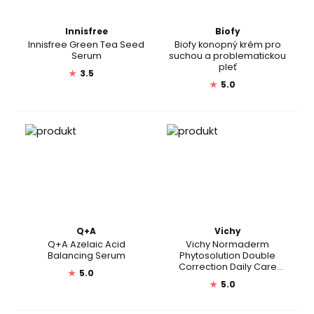
Innisfree
Biofy
Innisfree Green Tea Seed
Biofy konopný krém pro
Serum
suchou a problematickou
pleť
★
3.5
★
5.0
Q+A
Vichy
Q+A Azelaic Acid
Vichy Normaderm
Balancing Serum
Phytosolution Double
Correction Daily Care
★
5.0
Moisturiser
★
5.0