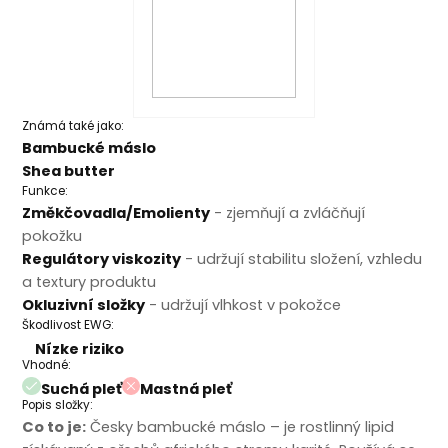
Známá také jako:
Bambucké máslo
Shea butter
Funkce:
Změkčovadla/Emolienty
- zjemňují a zvláčňují
pokožku
Regulátory viskozity
- udržují stabilitu složení, vzhledu
a textury produktu
Okluzivní složky
- udržují vlhkost v pokožce
Škodlivost EWG:
Nízke riziko
Vhodné:
Suchá pleť
Mastná pleť
Popis složky:
Co to je:
Česky bambucké máslo – je rostlinný lipid