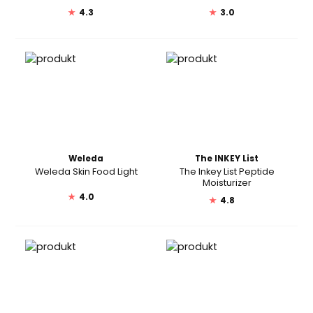
★
4.3
★
3.0
Weleda
The INKEY List
Weleda Skin Food Light
The Inkey List Peptide
Moisturizer
★
4.0
★
4.8