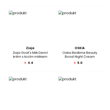
Ziaja
OSKIA
Ziaja Goat's Milk Denní
Oskia Bedtime Beauty
krém s kozím mlékem
Boost Night Cream
★
4.4
★
5.0