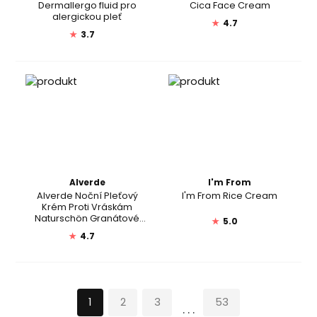
Dermallergo fluid pro
Cica Face Cream
alergickou pleť
★
4.7
★
3.7
Alverde
I'm From
Alverde Noční Pleťový
I'm From Rice Cream
Krém Proti Vráskám
Naturschön Granátové
★
5.0
Jablko
★
4.7
1
2
3
53
...