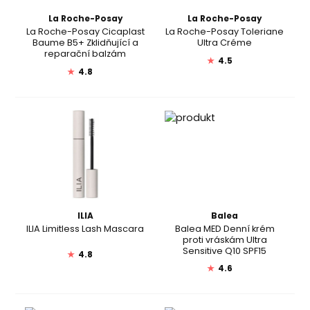
La Roche-Posay
La Roche-Posay
La Roche-Posay Cicaplast
La Roche-Posay Toleriane
Baume B5+ Zklidňující a
Ultra Créme
reparační balzám
★
4.5
★
4.8
ILIA
Balea
ILIA Limitless Lash Mascara
Balea MED Denní krém
proti vráskám Ultra
Sensitive Q10 SPF15
★
4.8
★
4.6