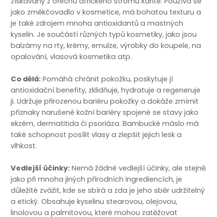
získávaný z ořechů afrického stromu karité. Používá se
jako změkčovadlo v kosmetice, má bohatou texturu a
je také zdrojem mnoha antioxidantů a mastných
kyselin. Je součástí různých typů kosmetiky, jako jsou
balzámy na rty, krémy, emulze, výrobky do koupele, na
opalování, vlasová kosmetika atp.
Co dělá:
Pomáhá chránit pokožku, poskytuje jí
antioxidační benefity, zklidňuje, hydratuje a regeneruje
ji. Udržuje přirozenou bariéru pokožky a dokáže zmírnit
příznaky narušené kožní bariéry spojené se stavy jako
ekzém, dermatitida či psoriáza. Bambucké máslo má
také schopnost posílit vlasy a zlepšit jejich lesk a
vlhkost.
Vedlejší účinky:
Nemá žádné vedlejší účinky, ale stejně
jako při mnoha jiných přírodních ingrediencích, je
důležité zvážit, kde se sbírá a zda je jeho sběr udržitelný
a etický. Obsahuje kyselinu stearovou, olejovou,
linolovou a palmitovou, které mohou zatěžovat