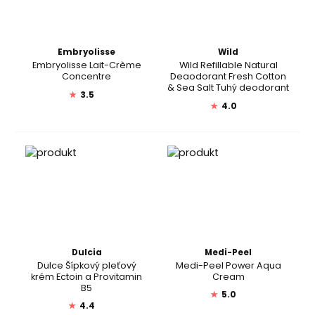
Embryolisse
Wild
Embryolisse Lait-Crème
Wild Refillable Natural
Concentre
Deaodorant Fresh Cotton
& Sea Salt Tuhý deodorant
★
3.5
★
4.0
Dulcia
Medi-Peel
Dulce Šípkový pleťový
Medi-Peel Power Aqua
krém Ectoin a Provitamin
Cream
B5
★
5.0
★
4.4