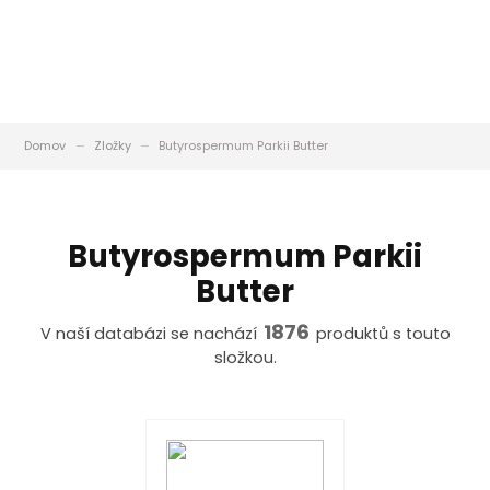
Domov
Zložky
Butyrospermum Parkii Butter
Butyrospermum Parkii
Butter
1876
V naší databázi se nachází
produktů s touto
složkou.