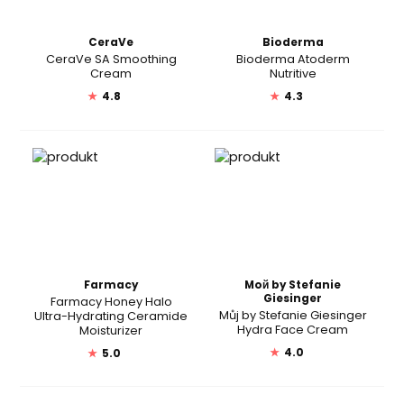
CeraVe
Bioderma
CeraVe SA Smoothing
Bioderma Atoderm
Cream
Nutritive
★
4.8
★
4.3
Farmacy
Moй by Stefanie
Giesinger
Farmacy Honey Halo
Můj by Stefanie Giesinger
Ultra-Hydrating Ceramide
Hydra Face Cream
Moisturizer
★
4.0
★
5.0