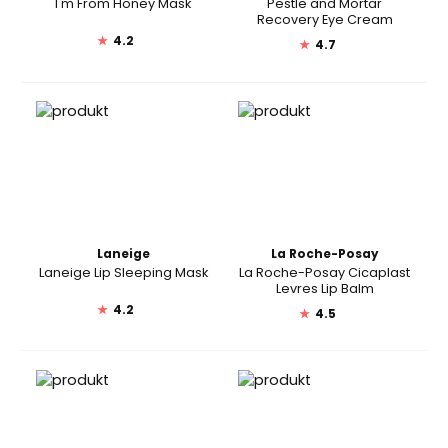
I'm From Honey Mask
Pestle and Mortar
Recovery Eye Cream
★
4.2
★
4.7
Laneige
La Roche-Posay
Laneige Lip Sleeping Mask
La Roche-Posay Cicaplast
Levres Lip Balm
★
4.2
★
4.5