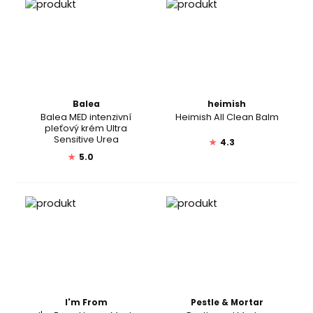
Balea
heimish
Balea MED intenzivní
Heimish All Clean Balm
pleťový krém Ultra
Sensitive Urea
★
4.3
★
5.0
I'm From
Pestle & Mortar