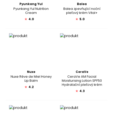
Pyunkang Yul
Balea
Pyunkang Yul Nutrition
Balea zpevňující noční
Cream
pleťový krém Vital+
★
4.0
★
5.0
Nuxe
CeraVe
Nuxe Réve de Miel Honey
CeraVe AM Facial
Lip Balm
Moisturising Lotion SPF50
Hydratační pleťový krém
★
4.2
★
4.3