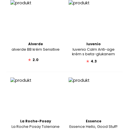
Alverde
Iuvenio
alverde BB krém Sensitive
Iuvenio Calm Anti-age
krém s beta-glukanem
★
2.0
★
4.3
La Roche-Posay
Essence
La Roche Posay Toleriane
Essence Hello, Good Stuff!