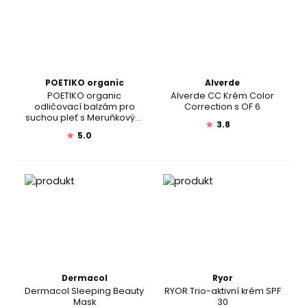
POETIKO organic
Alverde
POETIKO organic
Alverde CC Krém Color
odličovací balzám pro
Correction s OF 6
suchou pleť s Meruňkovým
★
3.8
Olejem, Rakytníkem a
★
5.0
Arnikou
Dermacol
Ryor
Dermacol Sleeping Beauty
RYOR Trio-aktivní krém SPF
Mask
30