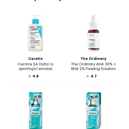
CeraVe
The Ordinary
CeraVe SA čistící a
The Ordinary AHA 30% +
zjemňující emulze
BHA 2% Peeling Solution
★
4.8
★
4.7