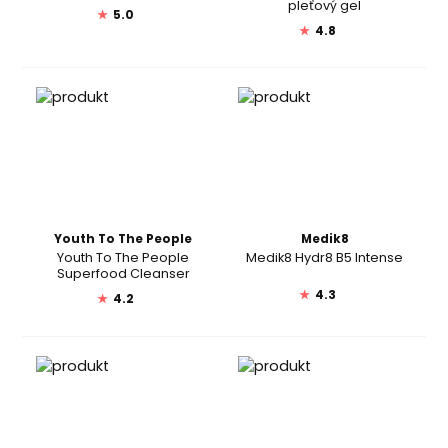
pleťový gel
★
5.0
★
4.8
Youth To The People
Medik8
Youth To The People
Medik8 Hydr8 B5 Intense
Superfood Cleanser
★
4.3
★
4.2