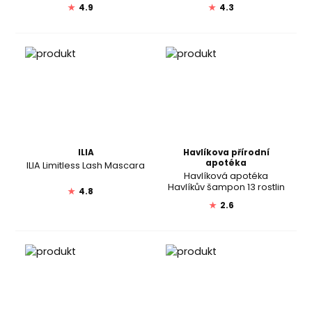
★
4.9
★
4.3
ILIA
Havlíkova přírodní
apotéka
ILIA Limitless Lash Mascara
Havlíková apotéka
Havlíkův šampon 13 rostlin
★
4.8
★
2.6