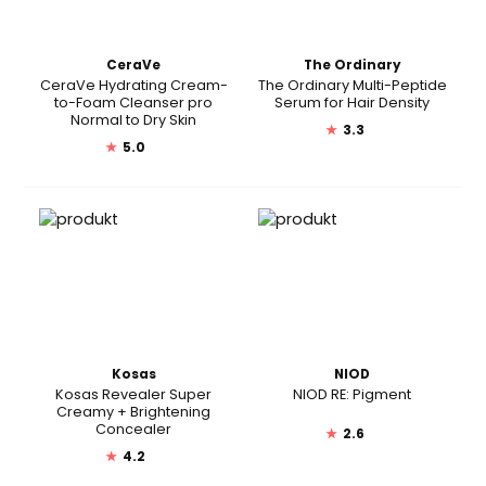
CeraVe
The Ordinary
CeraVe Hydrating Cream-
The Ordinary Multi-Peptide
to-Foam Cleanser pro
Serum for Hair Density
Normal to Dry Skin
★
3.3
★
5.0
Kosas
NIOD
Kosas Revealer Super
NIOD RE: Pigment
Creamy + Brightening
Concealer
★
2.6
★
4.2