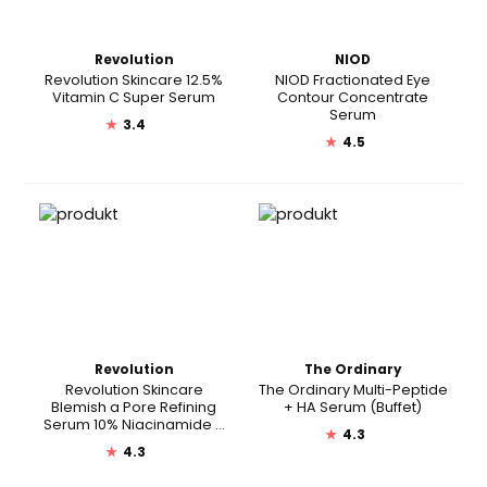
Revolution
NIOD
Revolution Skincare 12.5%
NIOD Fractionated Eye
Vitamin C Super Serum
Contour Concentrate
Serum
★
3.4
★
4.5
Revolution
The Ordinary
Revolution Skincare
The Ordinary Multi-Peptide
Blemish a Pore Refining
+ HA Serum (Buffet)
Serum 10% Niacinamide +
★
4.3
1% Zinc
★
4.3