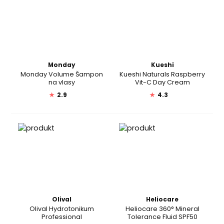
Monday
Kueshi
Monday Volume Šampon
Kueshi Naturals Raspberry
na vlasy
Vit-C Day Cream
★
2.9
★
4.3
Olival
Heliocare
Olival Hydrotonikum
Heliocare 360° Mineral
Professional
Tolerance Fluid SPF50