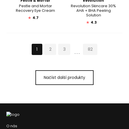
Pestle & Mortar
Revolution
Pestle and Mortar
Revolution Skincare 30%
Recovery Eye Cream
AHA + BHA Peeling
Solution
★
4.7
★
4.3
1
2
3
82
...
Načíst další produkty
O nás