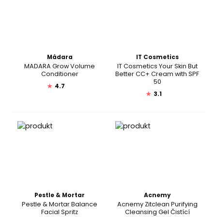
Mádara
IT Cosmetics
MADARA Grow Volume
IT Cosmetics Your Skin But
Conditioner
Better CC+ Cream with SPF
50
★
4.7
★
3.1
Pestle & Mortar
Acnemy
Pestle & Mortar Balance
Acnemy Zitclean Purifying
Facial Spritz
Cleansing Gel Čistící