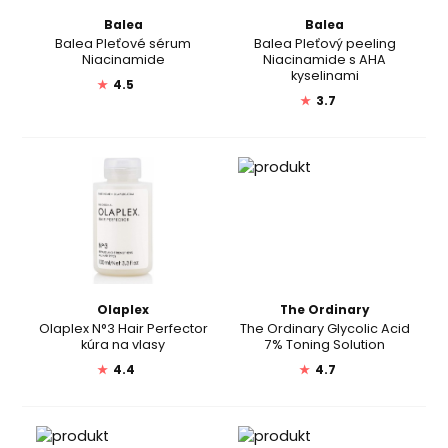
Balea
Balea
Balea Pleťové sérum
Balea Pleťový peeling
Niacinamide
Niacinamide s AHA
kyselinami
★
4.5
★
3.7
Olaplex
The Ordinary
Olaplex N°3 Hair Perfector
The Ordinary Glycolic Acid
kúra na vlasy
7% Toning Solution
★
4.4
★
4.7