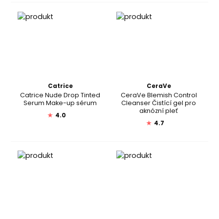
Catrice
CeraVe
Catrice Nude Drop Tinted
CeraVe Blemish Control
Serum Make-up sérum
Cleanser Čistící gel pro
aknózní pleť
★
4.0
★
4.7