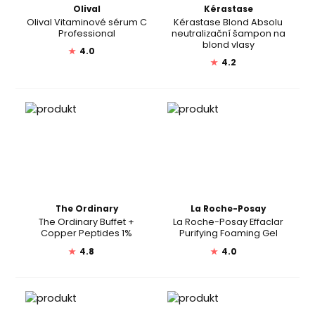
Olival
Kérastase
Olival Vitaminové sérum C
Kérastase Blond Absolu
Professional
neutralizační šampon na
blond vlasy
★
4.0
★
4.2
The Ordinary
La Roche-Posay
The Ordinary Buffet +
La Roche-Posay Effaclar
Copper Peptides 1%
Purifying Foaming Gel
★
4.8
★
4.0