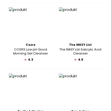
Cosrx
The INKEY List
COSRX Low pH Good
The INKEY List Salicylic Acid
Morning Gel Cleanser
Cleanser
★
4.3
★
4.5