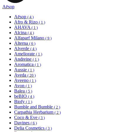
Aēsop
Aēsop
( 4 )
Afro & Rizo
( 1 )
AHAVA
( 1 )
Alcina
( 4 )
Alfaparf Milano
( 9 )
Alterna
( 6 )
Alverde
( 4 )
Ameliorate
( 1 )
Andreine
( 1 )
Aromatica
( 1 )
Aussie
( 1 )
Aveda
( 20 )
Aveeno
( 1 )
Avon
( 1 )
Balea
( 5 )
beBIO
( 4 )
Biofy
( 1 )
Bumble and Bumble
( 2 )
Carpathia Herbarium
( 2 )
Coco & Eve
( 3 )
Davines
( 6 )
Delia Cosmetics
( 3 )