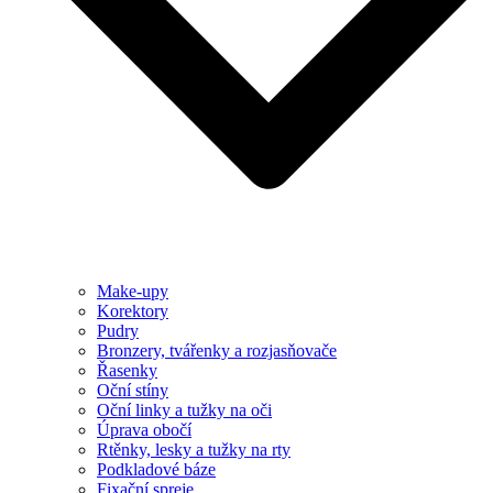
Make-upy
Korektory
Pudry
Bronzery, tvářenky a rozjasňovače
Řasenky
Oční stíny
Oční linky a tužky na oči
Úprava obočí
Rtěnky, lesky a tužky na rty
Podkladové báze
Fixační spreje