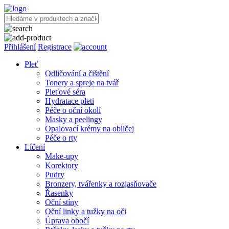
Přihlášení
Registrace
Pleť
Odličování a čištění
Tonery a spreje na tvář
Pleťové séra
Hydratace pleti
Péče o oční okolí
Masky a peelingy
Opalovací krémy na obličej
Péče o rty
Líčení
Make-upy
Korektory
Pudry
Bronzery, tvářenky a rozjasňovače
Řasenky
Oční stíny
Oční linky a tužky na oči
Úprava obočí