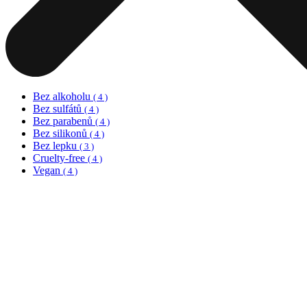
Bez alkoholu
( 4 )
Bez sulfátů
( 4 )
Bez parabenů
( 4 )
Bez silikonů
( 4 )
Bez lepku
( 3 )
Cruelty-free
( 4 )
Vegan
( 4 )