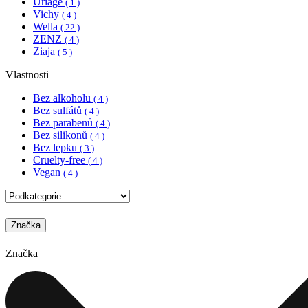
Uriage
( 1 )
Vichy
( 4 )
Wella
( 22 )
ZENZ
( 4 )
Ziaja
( 5 )
Vlastnosti
Bez alkoholu
( 4 )
Bez sulfátů
( 4 )
Bez parabenů
( 4 )
Bez silikonů
( 4 )
Bez lepku
( 3 )
Cruelty-free
( 4 )
Vegan
( 4 )
Značka
Značka