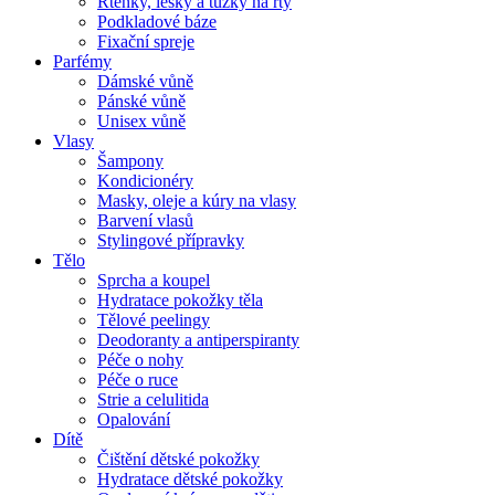
Rtěnky, lesky a tužky na rty
Podkladové báze
Fixační spreje
Parfémy
Dámské vůně
Pánské vůně
Unisex vůně
Vlasy
Šampony
Kondicionéry
Masky, oleje a kúry na vlasy
Barvení vlasů
Stylingové přípravky
Tělo
Sprcha a koupel
Hydratace pokožky těla
Tělové peelingy
Deodoranty a antiperspiranty
Péče o nohy
Péče o ruce
Strie a celulitida
Opalování
Dítě
Čištění dětské pokožky
Hydratace dětské pokožky