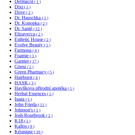
Dermacol
( 1 )
Dixi
( 1 )
Dove
( 2 )
Dr. Hauschka
( 1 )
Dr. Konopka
( 2 )
Dr. Santé
( 12 )
Elizavecca
( 2 )
Esthetic House
( 2 )
Evolve Beauty
( 1 )
Farmona
( 4 )
Foamie
( 3 )
Garnier
( 17 )
Gisou
( 2 )
Green Pharmacy
( 5 )
Hairburst
( 4 )
HASK
( 3 )
Havlíkova přírodní apotéka
( 1 )
Herbal Essences
( 1 )
Isana
( 1 )
John Frieda
( 11 )
Johnson's
( 1 )
Josh Rosebrook
( 2 )
K18
( 1 )
Kallos
( 9 )
Kérastase
( 16 )