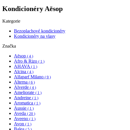
Kondicionéry Aēsop
Kategorie
Bezoplachové kondicionéry
Kondicionéry na vlasy
Značka
Aēsop
( 4 )
Afro & Rizo
( 1 )
AHAVA
( 1 )
Alcina
( 4 )
Alfaparf Milano
( 9 )
Alterna
( 6 )
Alverde
( 4 )
Ameliorate
( 1 )
Andreine
( 1 )
Aromatica
( 1 )
Aussie
( 1 )
Aveda
( 20 )
Aveeno
( 1 )
Avon
( 1 )
Balea
( 5 )