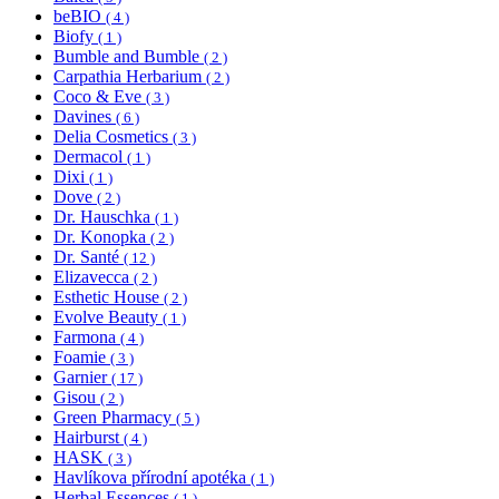
beBIO
( 4 )
Biofy
( 1 )
Bumble and Bumble
( 2 )
Carpathia Herbarium
( 2 )
Coco & Eve
( 3 )
Davines
( 6 )
Delia Cosmetics
( 3 )
Dermacol
( 1 )
Dixi
( 1 )
Dove
( 2 )
Dr. Hauschka
( 1 )
Dr. Konopka
( 2 )
Dr. Santé
( 12 )
Elizavecca
( 2 )
Esthetic House
( 2 )
Evolve Beauty
( 1 )
Farmona
( 4 )
Foamie
( 3 )
Garnier
( 17 )
Gisou
( 2 )
Green Pharmacy
( 5 )
Hairburst
( 4 )
HASK
( 3 )
Havlíkova přírodní apotéka
( 1 )
Herbal Essences
( 1 )