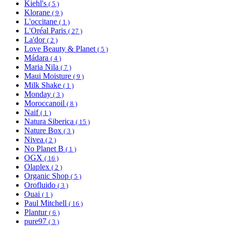
Kiehl's
( 5 )
Klorane
( 9 )
L'occitane
( 1 )
L'Oréal Paris
( 27 )
La'dor
( 2 )
Love Beauty & Planet
( 5 )
Mádara
( 4 )
Maria Nila
( 7 )
Maui Moisture
( 9 )
Milk Shake
( 1 )
Monday
( 3 )
Moroccanoil
( 8 )
Naif
( 1 )
Natura Siberica
( 15 )
Nature Box
( 3 )
Nivea
( 2 )
No Planet B
( 1 )
OGX
( 16 )
Olaplex
( 2 )
Organic Shop
( 5 )
Orofluido
( 3 )
Ouai
( 1 )
Paul Mitchell
( 16 )
Plantur
( 6 )
pure97
( 3 )