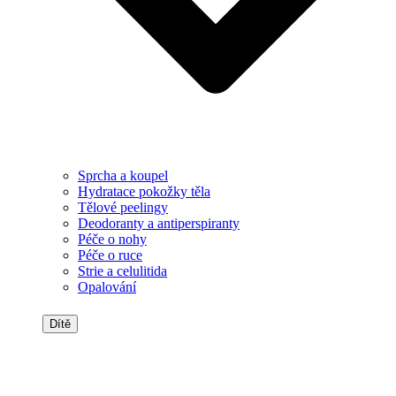
Sprcha a koupel
Hydratace pokožky těla
Tělové peelingy
Deodoranty a antiperspiranty
Péče o nohy
Péče o ruce
Strie a celulitida
Opalování
Dítě