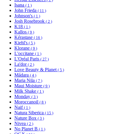
Isana
( 1 )
John Frieda
( 11 )
Johnson's
( 1 )
Josh Rosebrook
( 2 )
K18
( 1 )
Kallos
( 9 )
Kérastase
( 16 )
Kiehl's
( 5 )
Klorane
( 9 )
L'occitane
( 1 )
L'Oréal Paris
( 27 )
La'dor
( 2 )
Love Beauty & Planet
( 5 )
Mádara
( 4 )
Maria Nila
( 7 )
Maui Moisture
( 9 )
Milk Shake
( 1 )
Monday
( 3 )
Moroccanoil
( 8 )
Naif
( 1 )
Natura Siberica
( 15 )
Nature Box
( 3 )
Nivea
( 2 )
No Planet B
( 1 )