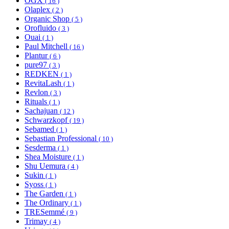
OGX
( 16 )
Olaplex
( 2 )
Organic Shop
( 5 )
Orofluido
( 3 )
Ouai
( 1 )
Paul Mitchell
( 16 )
Plantur
( 6 )
pure97
( 3 )
REDKEN
( 1 )
RevitaLash
( 1 )
Revlon
( 3 )
Rituals
( 1 )
Sachajuan
( 12 )
Schwarzkopf
( 19 )
Sebamed
( 1 )
Sebastian Professional
( 10 )
Sesderma
( 1 )
Shea Moisture
( 1 )
Shu Uemura
( 4 )
Sukin
( 1 )
Syoss
( 1 )
The Garden
( 1 )
The Ordinary
( 1 )
TRESemmé
( 9 )
Trimay
( 4 )