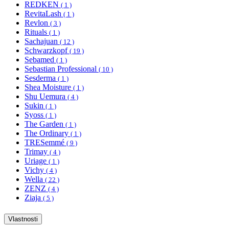
REDKEN
( 1 )
RevitaLash
( 1 )
Revlon
( 3 )
Rituals
( 1 )
Sachajuan
( 12 )
Schwarzkopf
( 19 )
Sebamed
( 1 )
Sebastian Professional
( 10 )
Sesderma
( 1 )
Shea Moisture
( 1 )
Shu Uemura
( 4 )
Sukin
( 1 )
Syoss
( 1 )
The Garden
( 1 )
The Ordinary
( 1 )
TRESemmé
( 9 )
Trimay
( 4 )
Uriage
( 1 )
Vichy
( 4 )
Wella
( 22 )
ZENZ
( 4 )
Ziaja
( 5 )
Vlastnosti