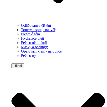
Odličování a čištění
Tonery a spreje na tvář
Pleťové séra
Hydratace pleti
Péče o oční okolí
Masky a peelingy
Opalovací krémy na obličej
Péče o rty
Líčení