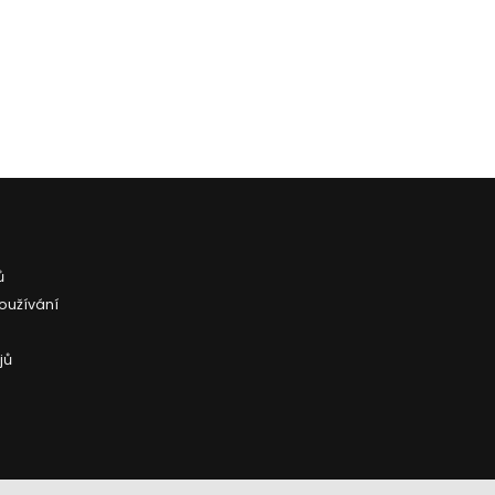
ů
oužívání
jů