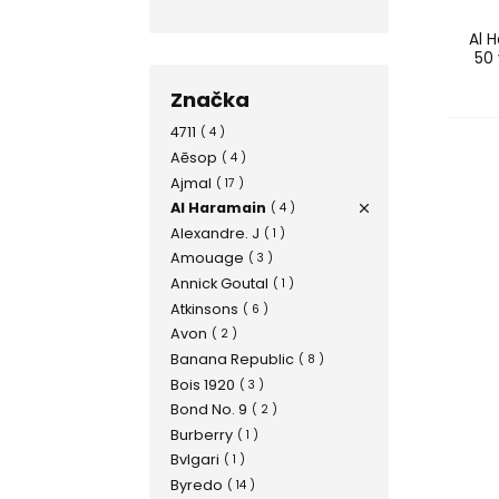
Al 
50
Značka
4711
( 4 )
Aēsop
( 4 )
Ajmal
( 17 )
Al Haramain
( 4 )
Alexandre. J
( 1 )
Amouage
( 3 )
Annick Goutal
( 1 )
Atkinsons
( 6 )
Avon
( 2 )
Banana Republic
( 8 )
Bois 1920
( 3 )
Bond No. 9
( 2 )
Burberry
( 1 )
Bvlgari
( 1 )
Byredo
( 14 )