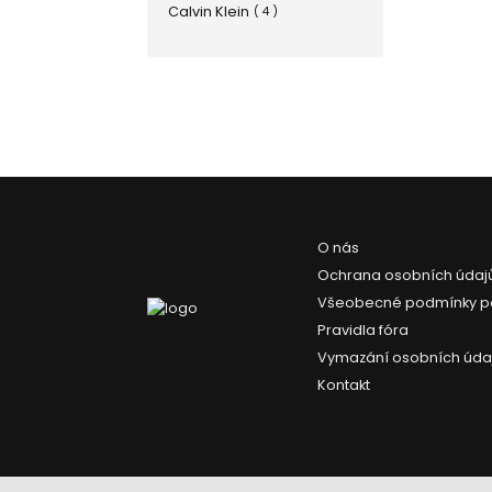
Calvin Klein
( 4 )
Carthusia
( 1 )
Chopard
( 7 )
CLEAN
( 4 )
Creed
( 1 )
Culti
( 2 )
Diptyque
( 5 )
Escentric Molecules
( 6 )
Etat Libre d’Orange
( 1 )
Grès
( 2 )
O nás
Gucci
( 2 )
Ochrana osobních údaj
Guerlain
( 3 )
Všeobecné podmínky p
Hermès
( 1 )
Pravidla fóra
Jovoy
( 1 )
Vymazání osobních úda
Juliette has a gun
( 1 )
Just Jack
( 6 )
Kontakt
Kolmaz
( 2 )
Korloff
( 5 )
Laboratorio Olfattivo
( 5 )
Lalique
( 2 )