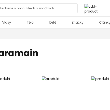
Vlasy
Tělo
Dítě
Značky
Článk
Haramain