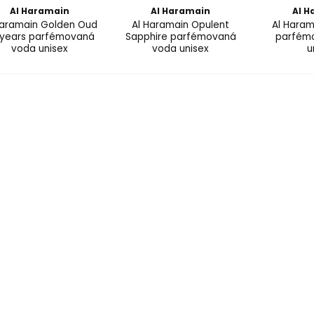
Al Haramain
Al Haramain
Al H
Haramain Golden Oud
Al Haramain Opulent
Al Haram
 years parfémovaná
Sapphire parfémovaná
parfém
voda unisex
voda unisex
u