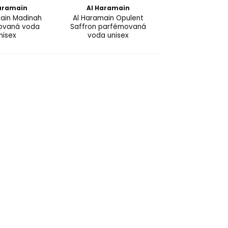
aramain
Al Haramain
ain Madinah
Al Haramain Opulent
ovaná voda
Saffron parfémovaná
nisex
voda unisex