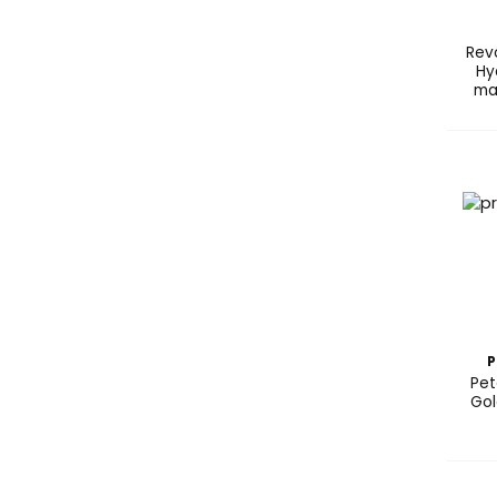
Revo
Hy
mas
P
Pet
Gol