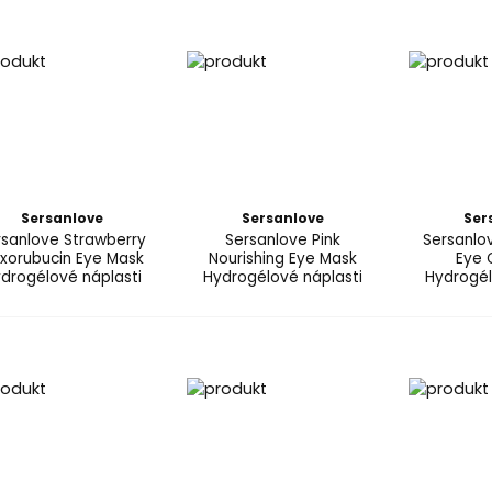
Sersanlove
Sersanlove
Ser
rsanlove Strawberry
Sersanlove Pink
Sersanlo
xorubucin Eye Mask
Nourishing Eye Mask
Eye 
drogélové náplasti
Hydrogélové náplasti
Hydrogél