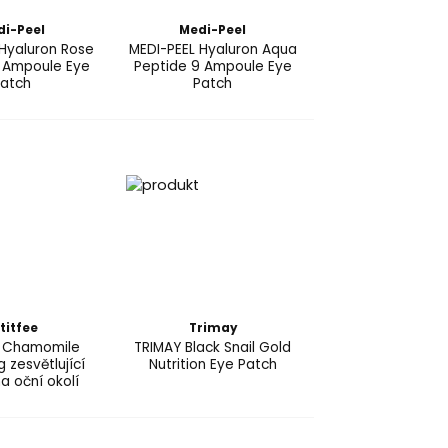
di-Peel
Medi-Peel
 Hyaluron Rose
MEDI-PEEL Hyaluron Aqua
 Ampoule Eye
Peptide 9 Ampoule Eye
atch
Patch
titfee
Trimay
e Chamomile
TRIMAY Black Snail Gold
g zesvětlující
Nutrition Eye Patch
a oční okolí