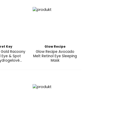
ret Key
Glow Recipe
 Gold Racoony
Glow Recipe Avocado
l Eye & Spot
Melt Retinol Eye Sleeping
ydrogelové
Mask
plasti