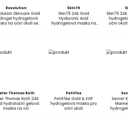
Revolution
Skin79
S
lution Skincare Gold
Skin79 24k Gold
Skin79 24k
drogel hydrogelová
Hyaluronic Acid
hydrogel
ka na oční okolí se
hydrogelová maska na
oční okol
zlatem
oční okolí s kyselinou
hyaluronovou
eter Thomas Roth
Petitfee
Sec
er Thomas Roth 24K
Petitfée Gold & EGF
Secret 
d hydratační gelová
hydrogelová maska pro
Marine
maska na oči
oční okolí
hydrogel
extrakty z
extrakty 