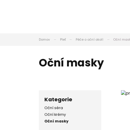
Domov
Pleť
Péče o oční okolí
Oční mas
Oční masky
Kategorie
Oční séra
Oční krémy
Oční masky