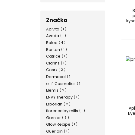
B
p
Značka
kyse
Apivita
( 1 )
Aveda
( 1 )
Balea
( 4 )
Benton
( 1 )
Catrice
( 1 )
Clarins
( 1 )
Cosrx
( 2 )
Dermacol
( 1 )
e.l.f. Cosmetics
( 1 )
Elemis
( 2 )
ENVY Therapy
( 1 )
Erborian
( 2 )
Api
florence by mills
( 1 )
Eye
Garnier
( 5 )
Glow Recipe
( 1 )
Guerlain
( 1 )