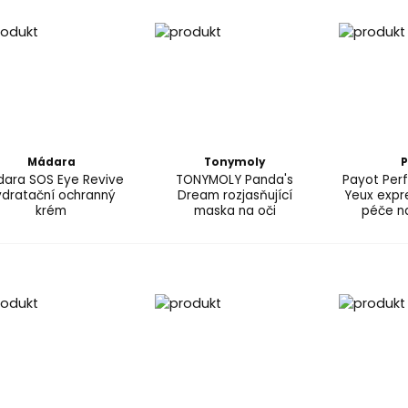
Mádara
Tonymoly
P
ara SOS Eye Revive
TONYMOLY Panda's
Payot Perf
ydratační ochranný
Dream rozjasňující
Yeux expre
krém
maska na oči
péče na