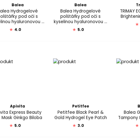
Balea
Balea
T
alea Hydrogelové
Balea Hydrogelové
TRIMAY E
olštářky pod oči s
polštářky pod oči s
Brighten
linou hyaluronovou a
kyselinou hyaluronovou a
★
magnolií
kaktusem
★
4.0
★
5.0
Apivita
Petitfee
B
vita Express Beauty
Petitfee Black Pearl &
Balea 
 Mask Ginkgo Biloba
Gold Hydrogel Eye Patch
Tampony B
★
5.0
★
3.0
★