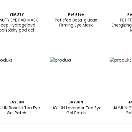
YEAUTY
Petitfee
Pe
AUTY EYE PAD MASK
Petitfee Beta-glucan
PETIT
eep Hydrogelové
Firming Eye Mask
Energizin
polštářky pod oči
JAYJUN
JAYJUN
J
JUN Roselle Tea Eye
JAYJUN Lavender Tea Eye
JAYJUN G
Gel Patch
Gel Patch
Ge