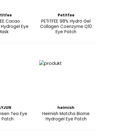
titfee
Petitfee
FEE Cacao
PETITFEE 98% Hydro Gel
g Hydrogel Eye
Collagen Coenzyme Q10
Mask
Eye Patch
AYJUN
heimish
reen Tea Eye
Heimish Matcha Biome
l Patch
Hydrogel Eye Patch