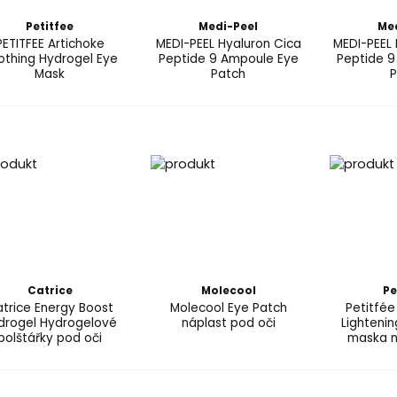
Petitfee
Medi-Peel
Me
PETITFEE Artichoke
MEDI-PEEL Hyaluron Cica
MEDI-PEEL
othing Hydrogel Eye
Peptide 9 Ampoule Eye
Peptide 9
Mask
Patch
P
Catrice
Molecool
Pe
trice Energy Boost
Molecool Eye Patch
Petitfé
drogel Hydrogelové
náplast pod oči
Lightenin
polštářky pod oči
maska n