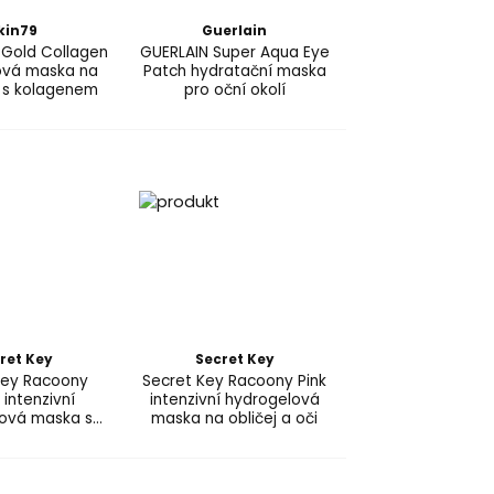
kin79
Guerlain
 Gold Collagen
GUERLAIN Super Aqua Eye
ová maska na
Patch hydratační maska
í s kolagenem
pro oční okolí
ret Key
Secret Key
Key Racoony
Secret Key Racoony Pink
 intenzivní
intenzivní hydrogelová
ová maska s
maska na obličej a oči
 mořských řas s
z mořských řas