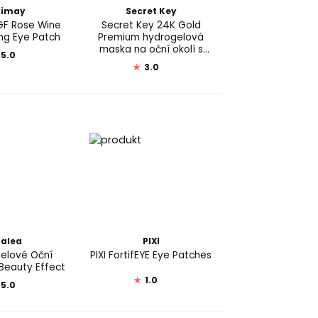
rimay
Secret Key
GF Rose Wine
Secret Key 24K Gold
ing Eye Patch
Premium hydrogelová
maska na oční okolí s
5.0
24karátovým zlatem
★
3.0
alea
PIXI
Gelové Oční
PIXI FortifEYE Eye Patches
eauty Effect
★
1.0
5.0