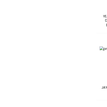
Sersanlove
( 3 )
Sesderma
( 1 )
Skin79
( 2 )
YE
Tonymoly
( 3 )
D
Trimay
( 2 )
YEAUTY
( 1 )
Yes To
( 1 )
Ziaja
( 1 )
JAY