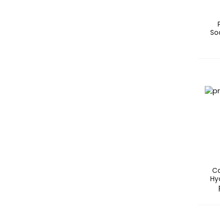
So
Ca
Hy