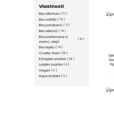
Havlíkova přírodní
Vlastnosti
( 1 )
apotéka
heimish
( 2 )
Bez alkoholu
( 71 )
Holika Holika
( 1 )
Bez sulfátů
( 79 )
Hydropeptide
( 1 )
Bez parabenů
( 71 )
Institut Esthederm
( 1 )
Bez silikonů
( 74 )
JAYJUN
( 3 )
Bez parfemace a
( 31 )
esenc. olejů
Laneige
( 1 )
Bez lepku
( 74 )
Mádara
( 1 )
Cruelty-free
( 36 )
Medi-Peel
( 3 )
Se
Kórejská značka
( 28 )
Molecool
( 1 )
Do
Hy
Lokální značka
( 4 )
Payot
( 2 )
Vegan
( 5 )
Peter Thomas Roth
( 2 )
Hype značka
( 9 )
Petitfee
( 9 )
Pilaten
( 1 )
PIXI
( 3 )
Pyunkang Yul
( 1 )
Revolution
( 1 )
Secret Key
( 4 )
Sensai
( 1 )